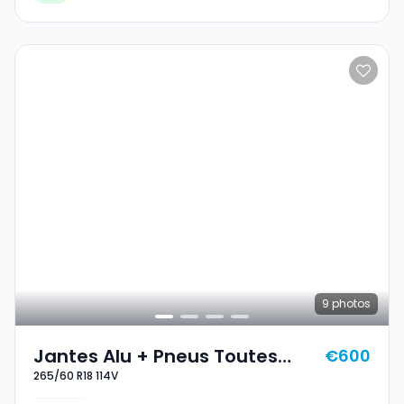
9
photos
Jantes Alu + Pneus Toutes
€600
265/60 R18 114V
Saisons 18 265/60 R18 114V