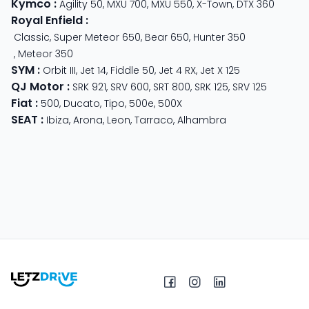
Kymco
:
Agility 50
,
MXU 700
,
MXU 550
,
X-Town
,
DTX 360
Royal Enfield
:
Classic
,
Super Meteor 650
,
Bear 650
,
Hunter 350
,
Meteor 350
SYM
:
Orbit III
,
Jet 14
,
Fiddle 50
,
Jet 4 RX
,
Jet X 125
QJ Motor
:
SRK 921
,
SRV 600
,
SRT 800
,
SRK 125
,
SRV 125
Fiat
:
500
,
Ducato
,
Tipo
,
500e
,
500X
SEAT
:
Ibiza
,
Arona
,
Leon
,
Tarraco
,
Alhambra