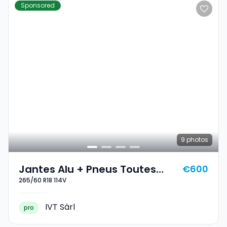
Sponsored
9
photos
Jantes Alu + Pneus Toutes
€600
265/60 R18 114V
Saisons 18 265/60 R18 114V
IVT Sàrl
pro