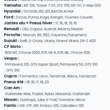
Yamaha
:
MT-09
,
Tracer 7 GT
,
XTZ 700
,
MT-07
,
X-Max 300
Hyundai
:
TUCSON
,
i30
,
i20
,
BAYON
,
KONA
Ford
:
Focus
,
Puma
,
Kuga
,
Ranger
,
Tourneo Courier
Jantes alu + Pneus hiver
:
17
,
16
,
18
,
19
,
15
Renault
:
Clio
,
Captur
,
Austral
,
Arkana
,
Master
Porsche
:
Macan
,
911
,
992
,
Cayenne
,
Panamera
Suzuki
:
Swift
,
S-Cross
,
Vitara
,
Grand Vitara
,
DR-Z 400
CF Moto
:
800 MT
,
CForce 1000
,
675 SR-R
,
675 NK
,
CForce 625
Vespa
:
Primavera 125
,
GTS Super Sport
,
Primavera 50
,
GTS 310
,
GTV 310
Cupra
:
Formentor
,
Leon
,
Terramar
,
Ateca
,
Tavascan
Pneus été
:
18
,
16
,
17
,
19
,
20
Can Am
:
Outlander Max
,
Traxter
,
Ryker
,
Maverick
,
Outlander
Nissan
:
Qashqai
,
Juke
,
X-Trail
,
Townstar
,
Micra
Fantic
:
XXF
,
XTF
,
XEF
,
Enduro 125
,
Caballero 125