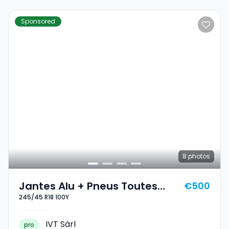
Sponsored
8
photos
Jantes Alu + Pneus Toutes
€500
245/45 R18 100Y
Saisons 18 245/45 R18 100Y
IVT Sàrl
pro