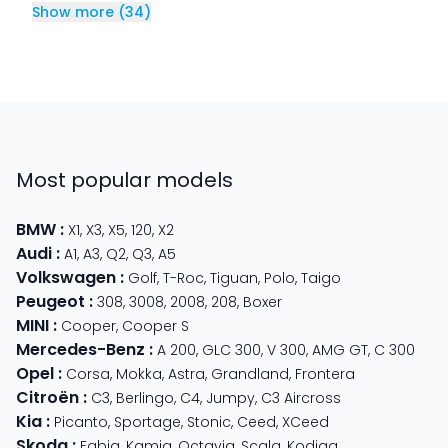
Show more
(
34
)
Most popular models
BMW
:
X1
,
X3
,
X5
,
120
,
X2
Audi
:
A1
,
A3
,
Q2
,
Q3
,
A5
Volkswagen
:
Golf
,
T-Roc
,
Tiguan
,
Polo
,
Taigo
Peugeot
:
308
,
3008
,
2008
,
208
,
Boxer
MINI
:
Cooper
,
Cooper S
Mercedes-Benz
:
A 200
,
GLC 300
,
V 300
,
AMG GT
,
C 300
Opel
:
Corsa
,
Mokka
,
Astra
,
Grandland
,
Frontera
Citroën
:
C3
,
Berlingo
,
C4
,
Jumpy
,
C3 Aircross
Kia
:
Picanto
,
Sportage
,
Stonic
,
Ceed
,
XCeed
Skoda
:
Fabia
,
Kamiq
,
Octavia
,
Scala
,
Kodiaq