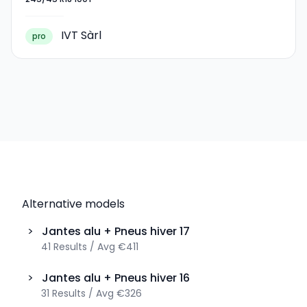
Saisons 18 245/45 R18 100Y
IVT Sàrl
pro
Alternative models
>
Jantes alu + Pneus hiver
17
41
Results
/
Avg
€411
>
Jantes alu + Pneus hiver
16
31
Results
/
Avg
€326