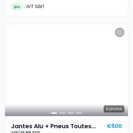
IVT Sàrl
pro
8
photos
Jantes Alu + Pneus Toutes
€500
245/45 R18 100Y