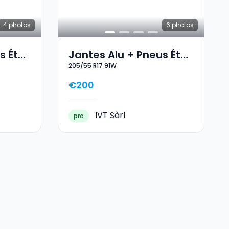
4
photos
6
photos
s Été
Jantes Alu + Pneus Été
205/55 R17 91W
17 205/55 R17 91W
€200
IVT Sàrl
pro