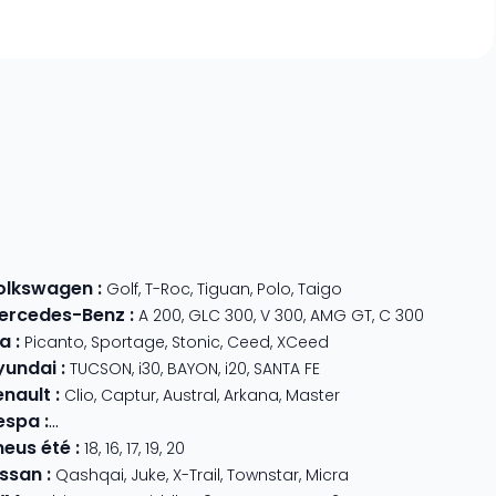
olkswagen
:
Golf
,
T-Roc
,
Tiguan
,
Polo
,
Taigo
ercedes-Benz
:
A 200
,
GLC 300
,
V 300
,
AMG GT
,
C 300
ia
:
Picanto
,
Sportage
,
Stonic
,
Ceed
,
XCeed
yundai
:
TUCSON
,
i30
,
BAYON
,
i20
,
SANTA FE
enault
:
Clio
,
Captur
,
Austral
,
Arkana
,
Master
espa
:
Primavera 125
,
GTS Super Sport
,
Primavera 50
,
GTS 310
,
GT
neus été
:
18
,
16
,
17
,
19
,
20
issan
:
Qashqai
,
Juke
,
X-Trail
,
Townstar
,
Micra