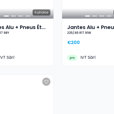
6
photos
s Alu + Pneus Été
Jantes Alu + Pneu
17 98Y
225/45 R17 91W
5/50 R17 98Y
17 225/45 R17 91W
€200
IVT Sàrl
IVT Sàrl
pro