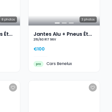
8
photos
3
photos
s Été
Jantes Alu + Pneus Été
215/60 R17 96V
17 215/60 R17 96V
€100
Cars Benelux
pro