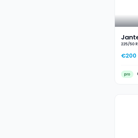
Jante
225/50 R
17 22
€200
pro