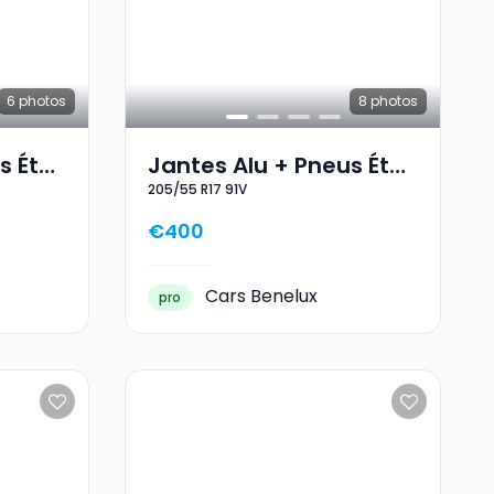
6
photos
8
photos
s Été
Jantes Alu + Pneus Été
205/55 R17 91V
17 205/55 R17 91V
€400
Cars Benelux
pro