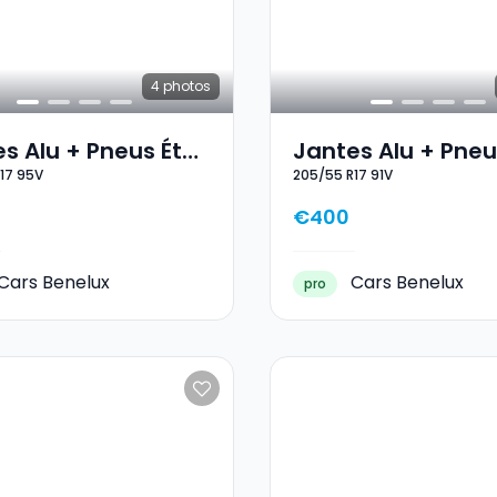
4
photos
s Alu + Pneus Été
Jantes Alu + Pneu
17 95V
205/55 R17 91V
5/55 R17 95V
17 205/55 R17 91V
€400
Cars Benelux
Cars Benelux
pro