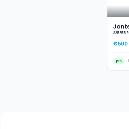
Jante
225/55 R
17 22
€500
pro