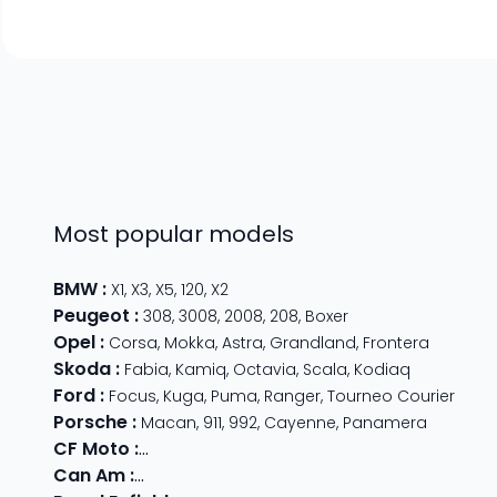
Most popular models
BMW
:
X1
,
X3
,
X5
,
120
,
X2
Peugeot
:
308
,
3008
,
2008
,
208
,
Boxer
Opel
:
Corsa
,
Mokka
,
Astra
,
Grandland
,
Frontera
Skoda
:
Fabia
,
Kamiq
,
Octavia
,
Scala
,
Kodiaq
Ford
:
Focus
,
Kuga
,
Puma
,
Ranger
,
Tourneo Courier
Porsche
:
Macan
,
911
,
992
,
Cayenne
,
Panamera
CF Moto
:
800 MT
,
CForce 1000
,
675 SR-R
,
675 NK
,
CForce
Can Am
:
Outlander Max
,
Traxter
,
Ryker
,
Maverick
,
Outlan