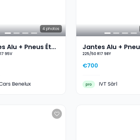
4
photos
s Alu + Pneus Été
Jantes Alu + Pneu
17 95V
225/50 R17 98Y
5/55 R17 95V
17 225/50 R17 98Y
€700
Cars Benelux
IVT Sàrl
pro