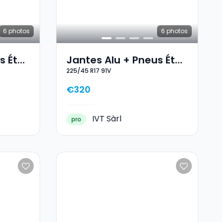
6
photos
6
photos
s Été
Jantes Alu + Pneus Été
225/45 R17 91V
17 225/45 R17 91V
€320
IVT Sàrl
pro