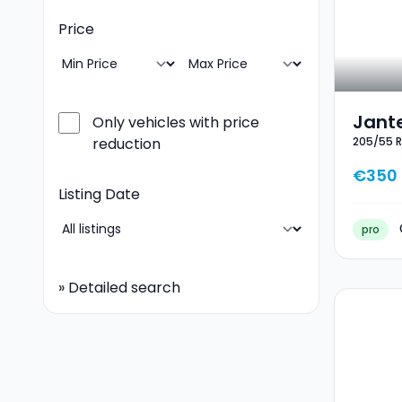
Price
Jante
Only vehicles with price
205/55 R
reduction
17 20
€350
Listing Date
pro
»
Detailed search