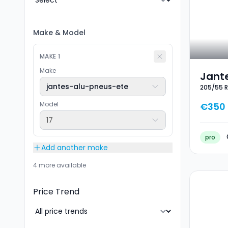
Make
&
Model
MAKE
1
Make
Jante
jantes-alu-pneus-ete
205/55 R
17 20
Model
€350
17
pro
Add another make
4 more available
Price Trend