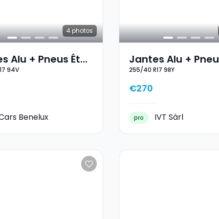
4
photos
s Alu + Pneus Été
Jantes Alu + Pneu
17 94V
255/40 R17 98Y
5/50 R17 94V
17 255/40 R17 98Y
€270
Cars Benelux
IVT Sàrl
pro