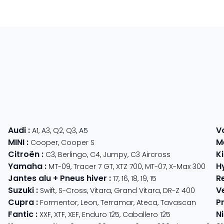
Audi
:
V
A1
,
A3
,
Q2
,
Q3
,
A5
MINI
:
M
Cooper
,
Cooper S
Citroën
:
K
C3
,
Berlingo
,
C4
,
Jumpy
,
C3 Aircross
Yamaha
:
H
MT-09
,
Tracer 7 GT
,
XTZ 700
,
MT-07
,
X-Max 300
Jantes alu + Pneus hiver
:
R
17
,
16
,
18
,
19
,
15
Suzuki
:
V
Swift
,
S-Cross
,
Vitara
,
Grand Vitara
,
DR-Z 400
Cupra
:
P
 625
Formentor
,
Leon
,
Terramar
,
Ateca
,
Tavascan
Fantic
:
N
der
XXF
,
XTF
,
XEF
,
Enduro 125
,
Caballero 125