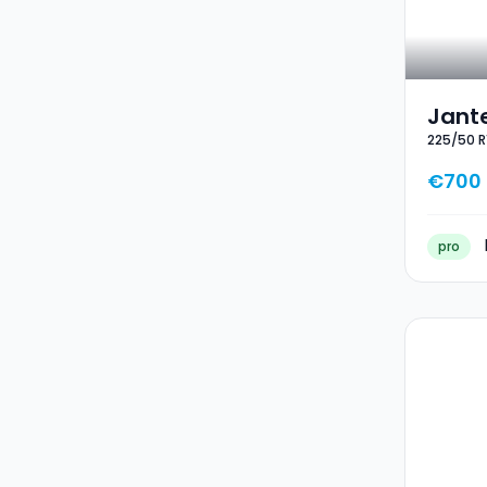
Jante
225/50 R
17 22
€700
pro