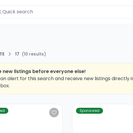
TE
17
(
10
results
)
 new listings before everyone else!
an alert for this search and receive new listings directly i
nbox.
red
Sponsored