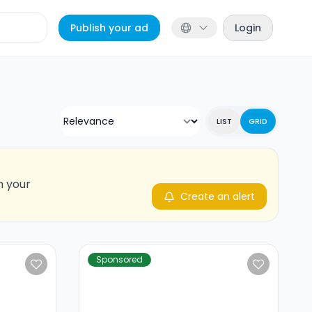
Publish your ad
Login
LIST
GRID
n your
Create an alert
Sponsored