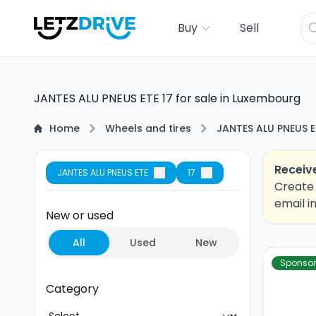
Buy
Sell
JANTES ALU PNEUS ETE 17 for sale in Luxembourg
Home
Wheels and tires
JANTES ALU PNEUS E
Receive
JANTES ALU PNEUS ETE
17
Create 
email i
New or used
All
Used
New
Sponso
Category