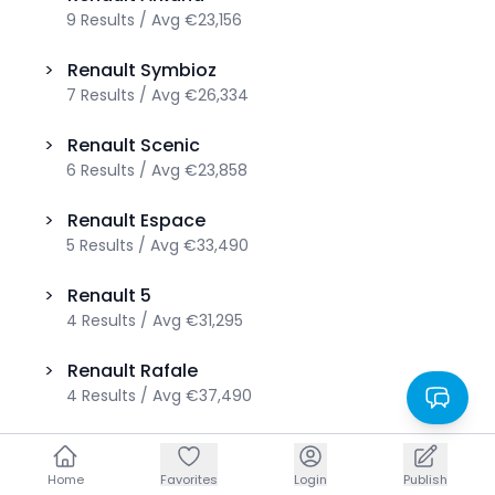
9
Results
/
Avg
€23,156
>
Renault
Symbioz
7
Results
/
Avg
€26,334
>
Renault
Scenic
6
Results
/
Avg
€23,858
>
Renault
Espace
5
Results
/
Avg
€33,490
>
Renault
5
4
Results
/
Avg
€31,295
>
Renault
Rafale
4
Results
/
Avg
€37,490
>
Renault
4
2
Results
/
Avg
€29,990
Home
Home
Favorites
Favorites
Login
Login
Publish
Publish