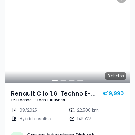
8
photos
Renault Clio 1.6i Techno E-
€19,990
1.6i Techno E-Tech Full Hybrid
Tech Full Hybrid
08/2025
22,500 km
Hybrid gasoline
145 CV