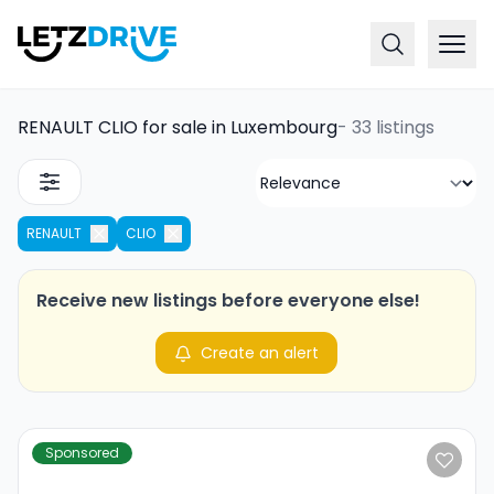
RENAULT CLIO for sale in Luxembourg
-
33 listings
RENAULT
CLIO
Receive new listings before everyone else!
Create an alert
Sponsored