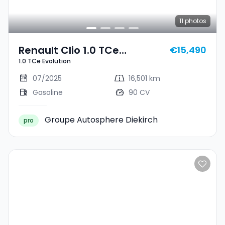
11
photos
Renault Clio 1.0 TCe
€15,490
1.0 TCe Evolution
Evolution
07/2025
16,501 km
Gasoline
90 CV
Groupe Autosphere Diekirch
pro