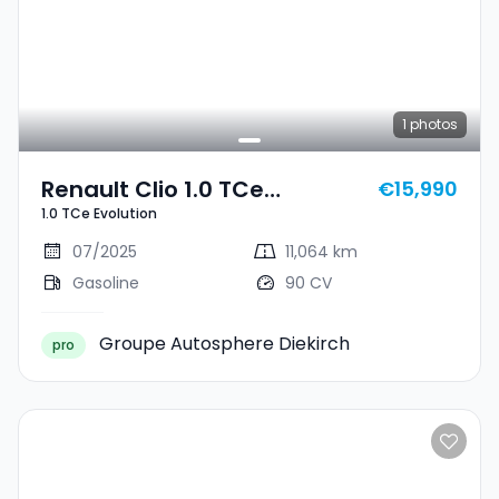
1
photos
Renault Clio 1.0 TCe
€15,990
1.0 TCe Evolution
Evolution
07/2025
11,064 km
Gasoline
90 CV
Groupe Autosphere Diekirch
pro