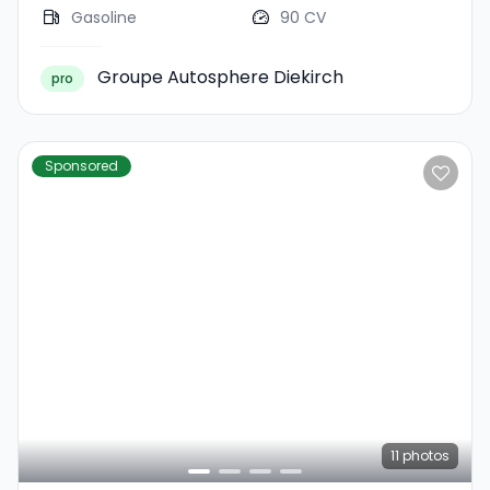
Gasoline
90 CV
Groupe Autosphere Diekirch
pro
Sponsored
11
photos