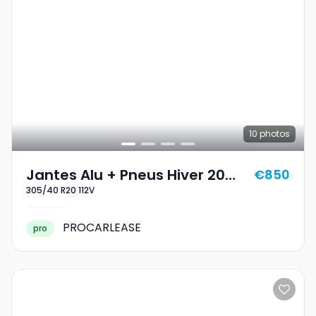
10
photos
Jantes Alu + Pneus Hiver 20
€850
305/40 R20 112V
305/40 R20 112V
PROCARLEASE
pro