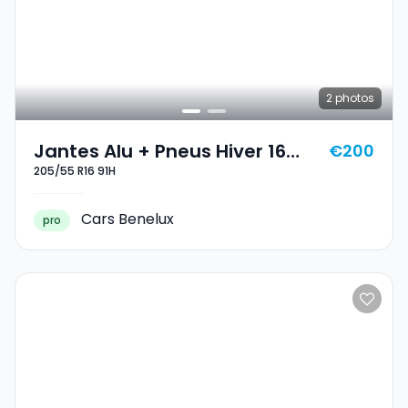
2
photos
Jantes Alu + Pneus Hiver 16
€200
205/55 R16 91H
205/55 R16 91H
Cars Benelux
pro