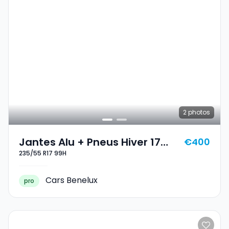
2
photos
Jantes Alu + Pneus Hiver 17
€400
235/55 R17 99H
235/55 R17 99H
Cars Benelux
pro