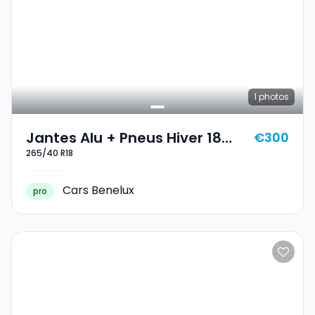
1
photos
Jantes Alu + Pneus Hiver 18
€300
265/40 R18
265/40 R18
Cars Benelux
pro