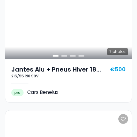
7
photos
Jantes Alu + Pneus Hiver 18
€500
215/55 R18 99V
215/55 R18 99V
Cars Benelux
pro