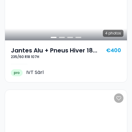
4
photos
Jantes Alu + Pneus Hiver 18
€400
235/60 R18 107H
235/60 R18 107H
IVT Sàrl
pro