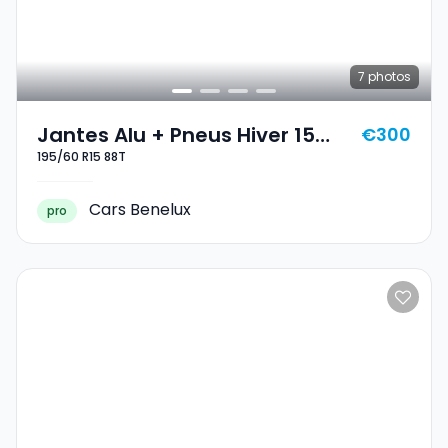
7
photos
Jantes Alu + Pneus Hiver 15
€300
195/60 R15 88T
195/60 R15 88T
Cars Benelux
pro