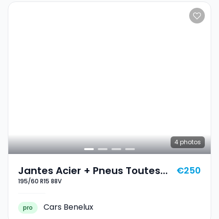
4
photos
Jantes Acier + Pneus Toutes
€250
195/60 R15 88V
Saisons 15 195/60 R15 88V
Cars Benelux
pro