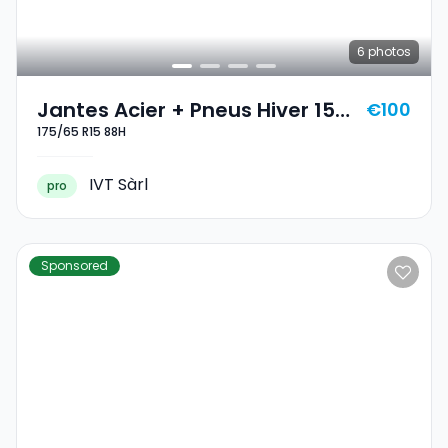
6
photos
Jantes Acier + Pneus Hiver 15
€100
175/65 R15 88H
175/65 R15 88H
IVT Sàrl
pro
Sponsored