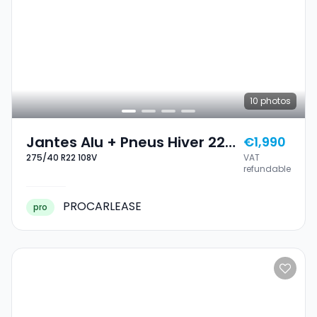
10
photos
Jantes Alu + Pneus Hiver 22
€1,990
275/40 R22 108V
VAT
275/40 R22 108V
refundable
PROCARLEASE
pro