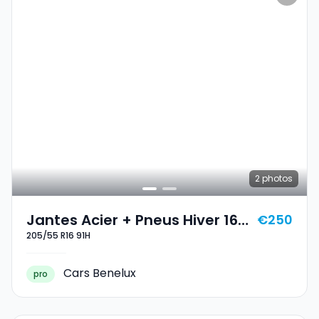
2
photos
Jantes Acier + Pneus Hiver 16
€250
205/55 R16 91H
205/55 R16 91H
Cars Benelux
pro