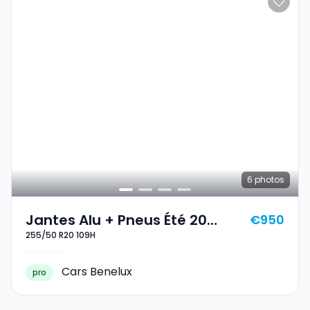
6
photos
Jantes Alu + Pneus Été 20
€950
255/50 R20 109H
255/50 R20 109H
Cars Benelux
pro