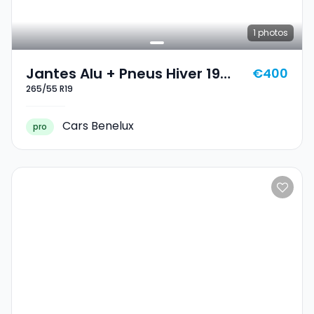
1
photos
Jantes Alu + Pneus Hiver 19
€400
265/55 R19
265/55 R19
Cars Benelux
pro