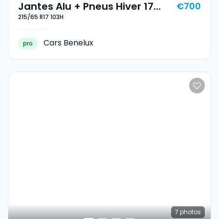
Jantes Alu + Pneus Hiver 17
€700
215/65 R17 103H
215/65 R17 103H
Cars Benelux
pro
7
photos