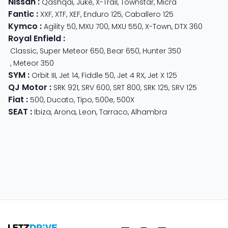
Nissan
:
Qashqai
,
Juke
,
X-Trail
,
Townstar
,
Micra
Fantic
:
XXF
,
XTF
,
XEF
,
Enduro 125
,
Caballero 125
Kymco
:
Agility 50
,
MXU 700
,
MXU 550
,
X-Town
,
DTX 360
Royal Enfield
:
Classic
,
Super Meteor 650
,
Bear 650
,
Hunter 350
,
Meteor 350
SYM
:
Orbit III
,
Jet 14
,
Fiddle 50
,
Jet 4 RX
,
Jet X 125
QJ Motor
:
SRK 921
,
SRV 600
,
SRT 800
,
SRK 125
,
SRV 125
Fiat
:
500
,
Ducato
,
Tipo
,
500e
,
500X
SEAT
:
Ibiza
,
Arona
,
Leon
,
Tarraco
,
Alhambra