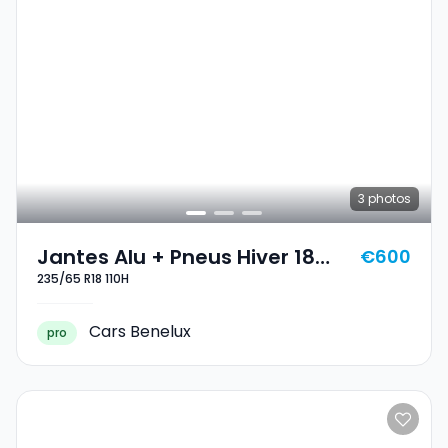
3
photos
Jantes Alu + Pneus Hiver 18
€600
235/65 R18 110H
235/65 R18 110H
Cars Benelux
pro