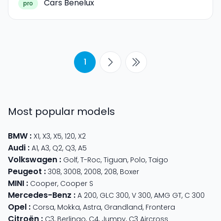
Cars Benelux
pro
1
Most popular models
BMW
:
X1
,
X3
,
X5
,
120
,
X2
Audi
:
A1
,
A3
,
Q2
,
Q3
,
A5
Volkswagen
:
Golf
,
T-Roc
,
Tiguan
,
Polo
,
Taigo
Peugeot
:
308
,
3008
,
2008
,
208
,
Boxer
MINI
:
Cooper
,
Cooper S
Mercedes-Benz
:
A 200
,
GLC 300
,
V 300
,
AMG GT
,
C 300
Opel
:
Corsa
,
Mokka
,
Astra
,
Grandland
,
Frontera
Citroën
:
C3
,
Berlingo
,
C4
,
Jumpy
,
C3 Aircross