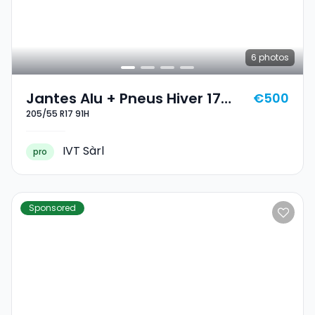
6
photos
Jantes Alu + Pneus Hiver 17
€500
205/55 R17 91H
205/55 R17 91H
IVT Sàrl
pro
Sponsored