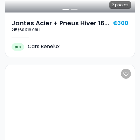
2
photos
Jantes Acier + Pneus Hiver 16
€300
215/60 R16 99H
215/60 R16 99H
Cars Benelux
pro