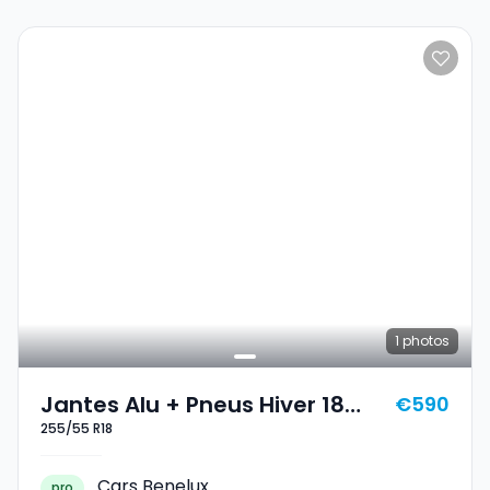
1
photos
Jantes Alu + Pneus Hiver 18
€590
255/55 R18
255/55 R18
Cars Benelux
pro