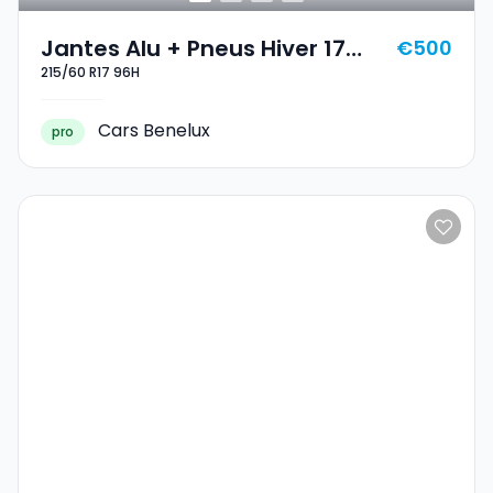
Jantes Alu + Pneus Hiver 17
€500
215/60 R17 96H
215/60 R17 96H
Cars Benelux
pro