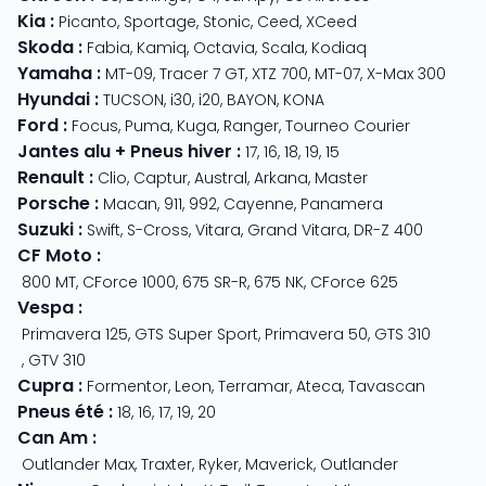
Kia
:
Picanto
,
Sportage
,
Stonic
,
Ceed
,
XCeed
Skoda
:
Fabia
,
Kamiq
,
Octavia
,
Scala
,
Kodiaq
Yamaha
:
MT-09
,
Tracer 7 GT
,
XTZ 700
,
MT-07
,
X-Max 300
Hyundai
:
TUCSON
,
i30
,
i20
,
BAYON
,
KONA
Ford
:
Focus
,
Puma
,
Kuga
,
Ranger
,
Tourneo Courier
Jantes alu + Pneus hiver
:
17
,
16
,
18
,
19
,
15
Renault
:
Clio
,
Captur
,
Austral
,
Arkana
,
Master
Porsche
:
Macan
,
911
,
992
,
Cayenne
,
Panamera
Suzuki
:
Swift
,
S-Cross
,
Vitara
,
Grand Vitara
,
DR-Z 400
CF Moto
:
800 MT
,
CForce 1000
,
675 SR-R
,
675 NK
,
CForce 625
Vespa
:
Primavera 125
,
GTS Super Sport
,
Primavera 50
,
GTS 310
,
GTV 310
Cupra
:
Formentor
,
Leon
,
Terramar
,
Ateca
,
Tavascan
Pneus été
:
18
,
16
,
17
,
19
,
20
Can Am
:
Outlander Max
,
Traxter
,
Ryker
,
Maverick
,
Outlander