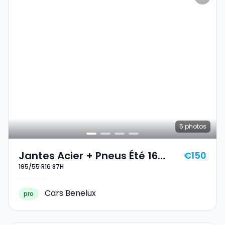
5
photos
Jantes Acier + Pneus Été 16
€150
195/55 R16 87H
195/55 R16 87H
Cars Benelux
pro