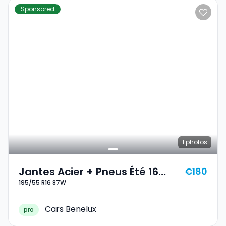
Sponsored
1
photos
Jantes Acier + Pneus Été 16
€180
195/55 R16 87W
195/55 R16 87W
Cars Benelux
pro