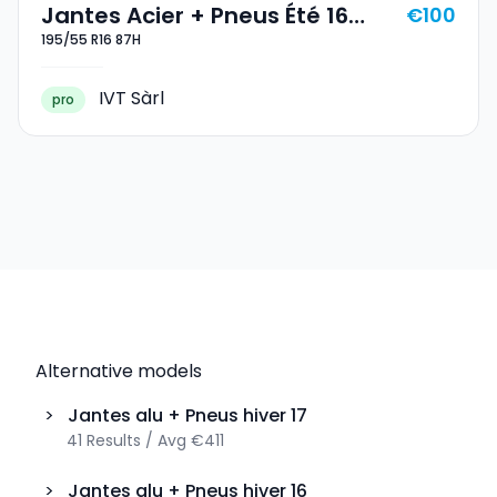
Jantes Acier + Pneus Été 16
€100
195/55 R16 87H
195/55 R16 87H
IVT Sàrl
pro
Alternative models
>
Jantes alu + Pneus hiver
17
41
Results
/
Avg
€411
>
Jantes alu + Pneus hiver
16