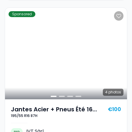
Sponsored
4
photos
Jantes Acier + Pneus Été 16
€100
195/55 R16 87H
195/55 R16 87H
IVT Sàrl
pro