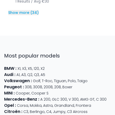
1
Results
/
Avg
€30
Show more
(
34
)
Most popular models
BMW
:
X1
,
X3
,
X5
,
120
,
X2
Audi
:
A1
,
A3
,
Q2
,
Q3
,
A5
Volkswagen
:
Golf
,
T-Roc
,
Tiguan
,
Polo
,
Taigo
Peugeot
:
308
,
3008
,
2008
,
208
,
Boxer
MINI
:
Cooper
,
Cooper S
Mercedes-Benz
:
A 200
,
GLC 300
,
V 300
,
AMG GT
,
C 300
Opel
:
Corsa
,
Mokka
,
Astra
,
Grandland
,
Frontera
Citroën
:
C3
,
Berlingo
,
C4
,
Jumpy
,
C3 Aircross