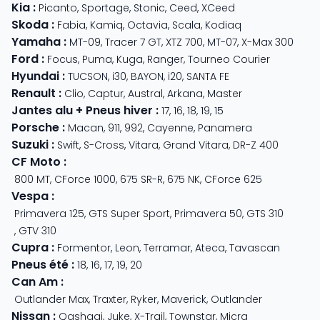
Kia
:
Picanto
,
Sportage
,
Stonic
,
Ceed
,
XCeed
Skoda
:
Fabia
,
Kamiq
,
Octavia
,
Scala
,
Kodiaq
Yamaha
:
MT-09
,
Tracer 7 GT
,
XTZ 700
,
MT-07
,
X-Max 300
Ford
:
Focus
,
Puma
,
Kuga
,
Ranger
,
Tourneo Courier
Hyundai
:
TUCSON
,
i30
,
BAYON
,
i20
,
SANTA FE
Renault
:
Clio
,
Captur
,
Austral
,
Arkana
,
Master
Jantes alu + Pneus hiver
:
17
,
16
,
18
,
19
,
15
Porsche
:
Macan
,
911
,
992
,
Cayenne
,
Panamera
Suzuki
:
Swift
,
S-Cross
,
Vitara
,
Grand Vitara
,
DR-Z 400
CF Moto
:
800 MT
,
CForce 1000
,
675 SR-R
,
675 NK
,
CForce 625
Vespa
:
Primavera 125
,
GTS Super Sport
,
Primavera 50
,
GTS 310
,
GTV 310
Cupra
:
Formentor
,
Leon
,
Terramar
,
Ateca
,
Tavascan
Pneus été
:
18
,
16
,
17
,
19
,
20
Can Am
:
Outlander Max
,
Traxter
,
Ryker
,
Maverick
,
Outlander
Nissan
:
Qashqai
,
Juke
,
X-Trail
,
Townstar
,
Micra