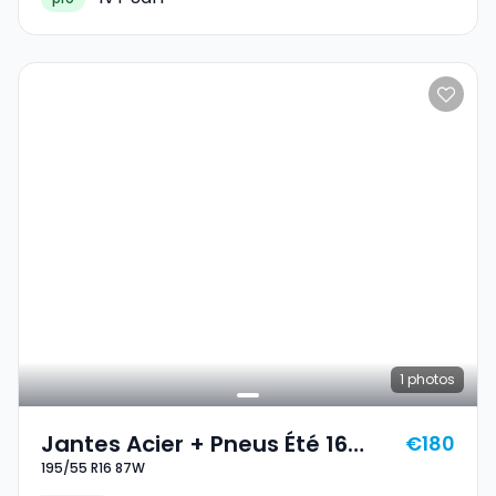
1
photos
Jantes Acier + Pneus Été 16
€180
195/55 R16 87W
195/55 R16 87W