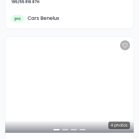
195/55 R16 87H
195/55 R16 87H
Cars Benelux
pro
4
photos