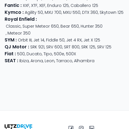
Fantic
:
XXF
,
XTF
,
XEF
,
Enduro 125
,
Caballero 125
Kymco
:
Agility 50
,
MXU 700
,
MXU 550
,
DTX 360
,
Skytown 125
Royal Enfield
:
Classic
,
Super Meteor 650
,
Bear 650
,
Hunter 350
,
Meteor 350
SYM
:
Orbit III
,
Jet 14
,
Fiddle 50
,
Jet 4 RX
,
Jet X 125
QJ Motor
:
SRK 921
,
SRV 600
,
SRT 800
,
SRK 125
,
SRV 125
Fiat
:
500
,
Ducato
,
Tipo
,
500e
,
500X
SEAT
:
Ibiza
,
Arona
,
Leon
,
Tarraco
,
Alhambra