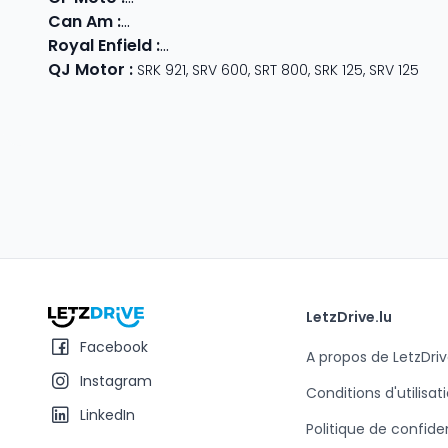
Can Am
:
Outlander Max
,
Traxter
,
Ryker
,
Maverick
,
Outlan
Royal Enfield
:
Classic
,
Super Meteor 650
,
Bear 650
,
Hun
QJ Motor
:
SRK 921
,
SRV 600
,
SRT 800
,
SRK 125
,
SRV 125
LetzDrive.lu
Facebook
A propos de LetzDriv
Instagram
Conditions d'utilisat
LinkedIn
Politique de confiden