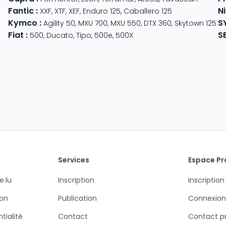
Fantic
:
N
der
XXF
,
XTF
,
XEF
,
Enduro 125
,
Caballero 125
Kymco
:
S
ter 350
,
Meteor 350
Agility 50
,
MXU 700
,
MXU 550
,
DTX 360
,
Skytown 125
Fiat
:
S
500
,
Ducato
,
Tipo
,
500e
,
500X
Services
Espace Pr
e.lu
Inscription
Inscription
ion
Publication
Connexion
tialité
Contact
Contact p