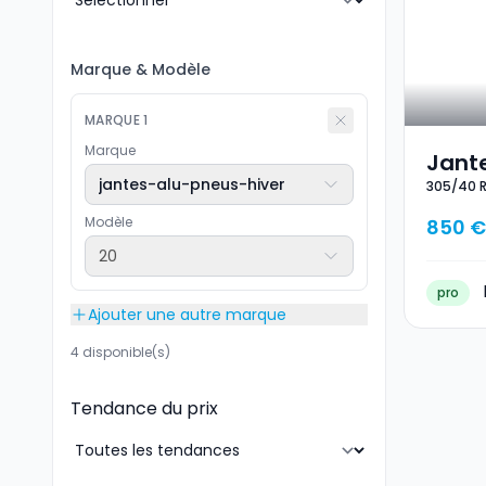
Marque
&
Modèle
MARQUE
1
Marque
Jante
jantes-alu-pneus-hiver
305/40 R
Hiver
112V
Modèle
850 €
20
pro
Ajouter une autre marque
4 disponible(s)
Tendance du prix