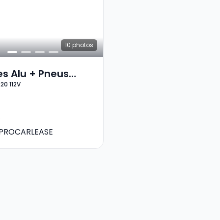
10
photos
s Alu + Pneus
20 112V
 20 305/40 R20
PROCARLEASE