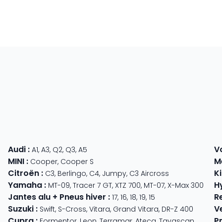
Audi
:
V
A1
,
A3
,
Q2
,
Q3
,
A5
MINI
:
M
Cooper
,
Cooper S
Citroën
:
K
C3
,
Berlingo
,
C4
,
Jumpy
,
C3 Aircross
Yamaha
:
H
MT-09
,
Tracer 7 GT
,
XTZ 700
,
MT-07
,
X-Max 300
Jantes alu + Pneus hiver
:
R
17
,
16
,
18
,
19
,
15
Suzuki
:
V
Swift
,
S-Cross
,
Vitara
,
Grand Vitara
,
DR-Z 400
Cupra
:
P
 625
Formentor
,
Leon
,
Terramar
,
Ateca
,
Tavascan