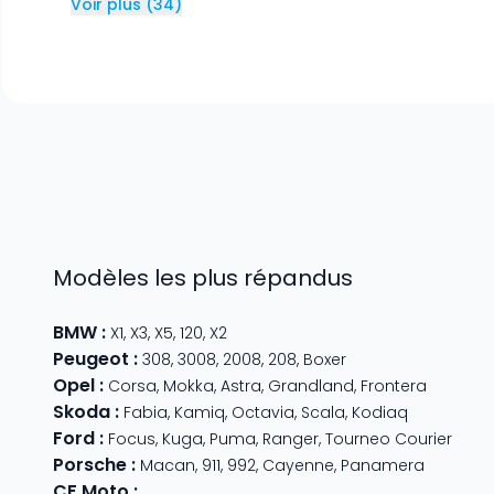
Voir plus
(
34
)
Modèles les plus répandus
BMW
:
X1
,
X3
,
X5
,
120
,
X2
Peugeot
:
308
,
3008
,
2008
,
208
,
Boxer
Opel
:
Corsa
,
Mokka
,
Astra
,
Grandland
,
Frontera
Skoda
:
Fabia
,
Kamiq
,
Octavia
,
Scala
,
Kodiaq
Ford
:
Focus
,
Kuga
,
Puma
,
Ranger
,
Tourneo Courier
Porsche
:
Macan
,
911
,
992
,
Cayenne
,
Panamera
CF Moto
:
800 MT
,
CForce 1000
,
675 SR-R
,
675 NK
,
CForce