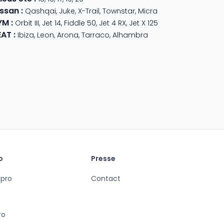
issan
:
Qashqai
,
Juke
,
X-Trail
,
Townstar
,
Micra
YM
:
Orbit III
,
Jet 14
,
Fiddle 50
,
Jet 4 RX
,
Jet X 125
EAT
:
Ibiza
,
Leon
,
Arona
,
Tarraco
,
Alhambra
o
Presse
 pro
Contact
ro