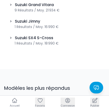
>
Suzuki
Grand Vitara
9
Résultats
/
Moy.
21 934 €
>
Suzuki
Jimny
1
Résultats
/
Moy.
16 990 €
>
Suzuki
SX4 S-Cross
1
Résultats
/
Moy.
18 990 €
Modèles les plus répandus
BMW
:
X1
,
X3
,
X5
,
120
,
X2
Audi
:
Accueil
Accueil
A1
,
A3
,
Q2
,
Q3
Favoris
Favoris
,
A5
Connexion
Connexion
Publier
Publier