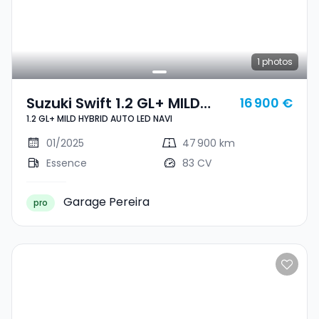
1
photos
Suzuki Swift 1.2 GL+ MILD
16 900 €
1.2 GL+ MILD HYBRID AUTO LED NAVI
HYBRID AUTO LED NAVI
01/2025
47 900 km
Essence
83 CV
Garage Pereira
pro