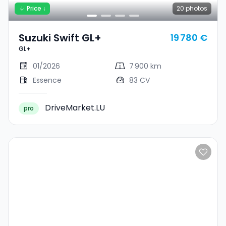
Price ↓
20
photos
Suzuki Swift GL+
19 780 €
GL+
01/2026
7 900 km
Essence
83 CV
DriveMarket.LU
pro