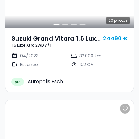
20
photos
Suzuki Grand Vitara 1.5 Luxe
24 490 €
1.5 Luxe Xtra 2WD A/T
Xtra 2WD A/T
04/2023
32 000 km
Essence
102 CV
Autopolis Esch
pro