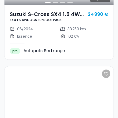
Suzuki S-Cross SX4 1.5 4WD
24 990 €
SX4 1.5 4WD AGS SUNROOF PACK
AGS SUNROOF PACK
06/2024
38 250 km
Essence
102 CV
Autopolis Bertrange
pro