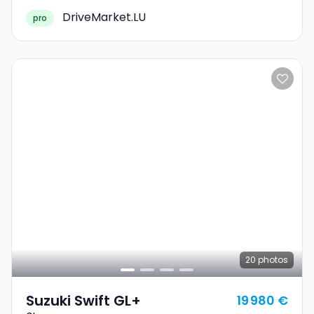
DriveMarket.LU
pro
20
photos
Suzuki Swift GL+
19 980 €