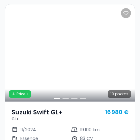
Price ↓
19
photos
Suzuki Swift GL+
16 980 €
GL+
11/2024
19 100 km
Essence
83 CV