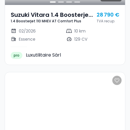
Suzuki Vitara 1.4 Boosterjet
28 790 €
1.4 Boosterjet 110 MHEV AT Comfort Plus
TVA recup.
110 MHEV AT Comfort Plus
02/2026
10 km
Essence
129 CV
Luxutilitaire Sàrl
pro