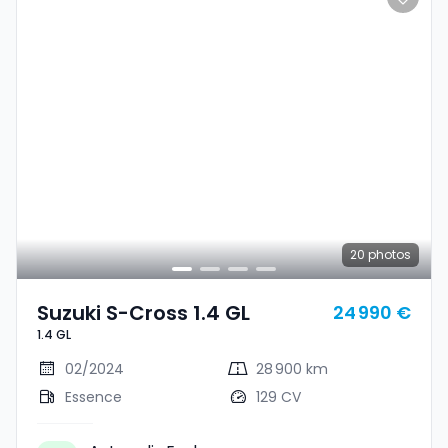
20
photos
Suzuki S-Cross 1.4 GL
24 990 €
1.4 GL
02/2024
28 900 km
Essence
129 CV