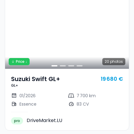
Price ↓
20
photos
Suzuki Swift GL+
19 680 €
GL+
01/2026
7 700 km
Essence
83 CV
DriveMarket.LU
pro