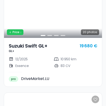
Price ↓
20
photos
Suzuki Swift GL+
19 680 €
GL+
12/2025
10 950 km
Essence
83 CV
DriveMarket.LU
pro