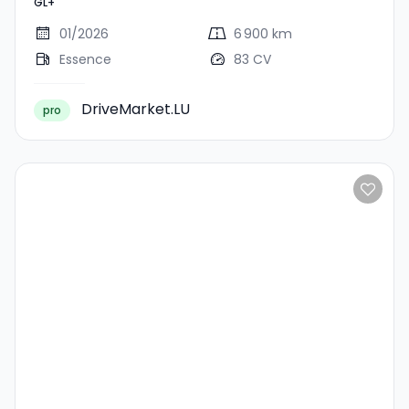
GL+
01/2026
6 900 km
Essence
83 CV
DriveMarket.LU
pro