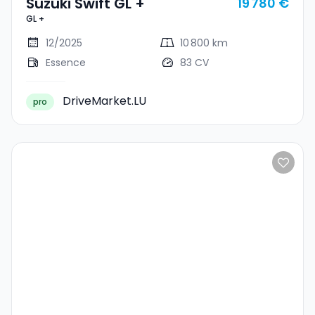
Suzuki Swift GL +
19 780 €
GL +
12/2025
10 800 km
Essence
83 CV
DriveMarket.LU
pro