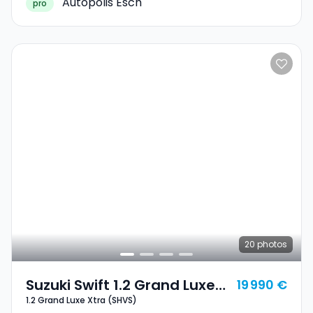
Autopolis Esch
pro
20
photos
Suzuki Swift 1.2 Grand Luxe
19 990 €
1.2 Grand Luxe Xtra (SHVS)
Xtra (SHVS)