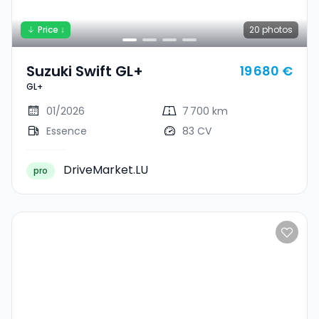
Price ↓
20
photos
Suzuki Swift GL+
19 680 €
GL+
01/2026
7 700 km
Essence
83 CV
DriveMarket.LU
pro