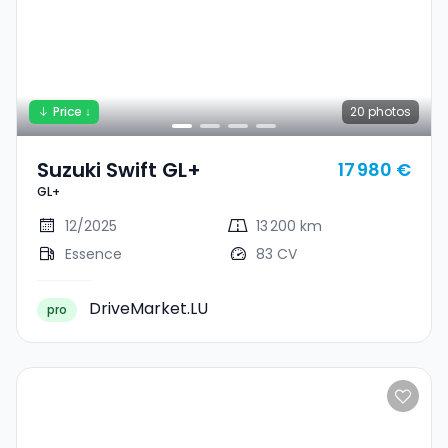
Price ↓
20
photos
Suzuki Swift GL+
17 980 €
GL+
12/2025
13 200 km
Essence
83 CV
DriveMarket.LU
pro