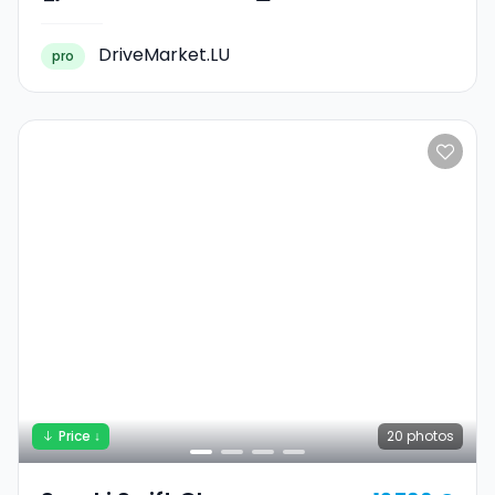
DriveMarket.LU
pro
Price ↓
20
photos