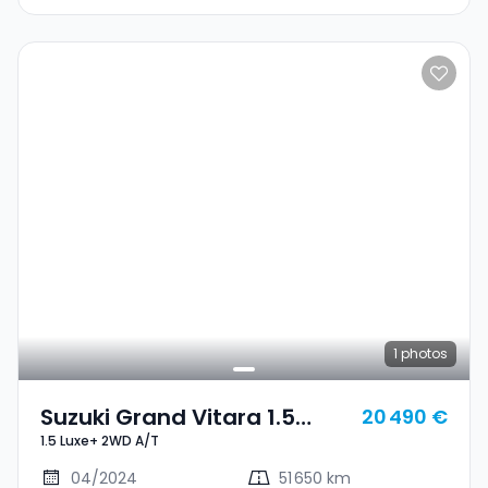
1
photos
Suzuki Grand Vitara 1.5
20 490 €
1.5 Luxe+ 2WD A/T
Luxe+ 2WD A/T
04/2024
51 650 km