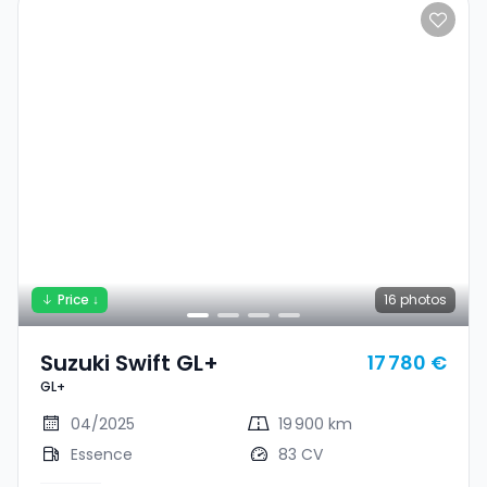
Price ↓
16
photos
Suzuki Swift GL+
17 780 €
GL+
04/2025
19 900 km
Essence
83 CV