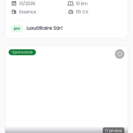
Comfort Allgrip
01/2026
10 km
Essence
110 CV
Luxutilitaire Sàrl
pro
Sponsorisé
17
photos