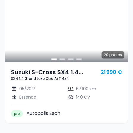
20
photos
Suzuki S-Cross SX4 1.4
21 990 €
SX4 1.4 Grand Luxe Xtra A/T 4x4
Grand Luxe Xtra A/T 4x4
05/2017
67 100 km
Essence
140 CV
Autopolis Esch
pro