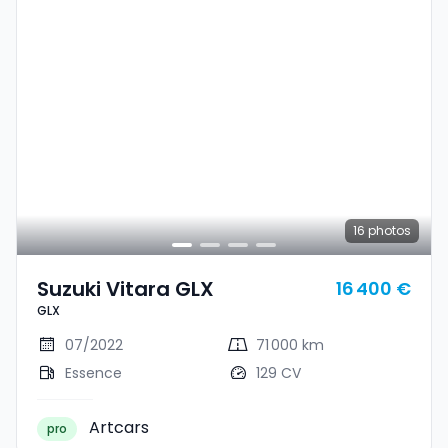
16
photos
Suzuki Vitara GLX
16 400 €
GLX
07/2022
71 000 km
Essence
129 CV
Artcars
pro