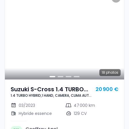
18
photos
Suzuki S-Cross 1.4 TURBO
20 900 €
1.4 TURBO HYBRID,1 HAND, CAMERA, CLIMA AUTO,
HYBRID,1 HAND, CAMERA,
CARPLAY, ALU 17'', ASS. LIGNES, ANGLE MORT,
CLIMA AUTO, CARPLAY, ALU
REGULATEUR, LED, ATT. REMORQUE
03/2023
47 000 km
17'', ASS. LIGNES, ANGLE
Hybride essence
129 CV
MORT, REGULATEUR, LED, ATT.