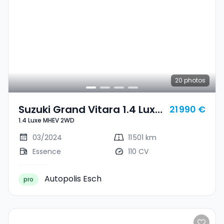
20
photos
Suzuki Grand Vitara 1.4 Luxe
21 990 €
1.4 Luxe MHEV 2WD
MHEV 2WD
03/2024
11 501 km
Essence
110 CV
Autopolis Esch
pro