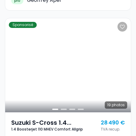
REMORQUE
Geoffrey Apel
pro
Sponsorisé
19
photos
Suzuki S-Cross 1.4
28 490 €
1.4 Boosterjet 110 MHEV Comfort Allgrip
TVA recup.
Boosterjet 110 MHEV