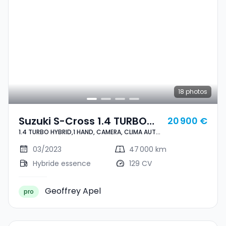
18
photos
Suzuki S-Cross 1.4 TURBO
20 900 €
1.4 TURBO HYBRID,1 HAND, CAMERA, CLIMA AUTO,
HYBRID,1 HAND, CAMERA,
CARPLAY, ALU 17'', ASS. LIGNES, ANGLE MORT,
CLIMA AUTO, CARPLAY, ALU
REGULATEUR, LED, ATT. REMORQUE
03/2023
47 000 km
17'', ASS. LIGNES, ANGLE
Hybride essence
129 CV
MORT, REGULATEUR, LED, ATT.
REMORQUE
Geoffrey Apel
pro