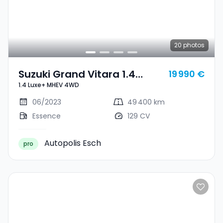
20
photos
Suzuki Grand Vitara 1.4
19 990 €
1.4 Luxe+ MHEV 4WD
Luxe+ MHEV 4WD
06/2023
49 400 km
Essence
129 CV
Autopolis Esch
pro