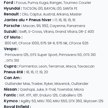
Ford
:
Focus
,
Puma
,
Kuga
,
Ranger
,
Tourneo Courier
Hyundai
:
TUCSON
,
i30
,
BAYON
,
i20
,
SANTA FE
Renault
:
Clio
,
Captur
,
Austral
,
Arkana
,
Master
Jantes alu + Pneus hiver
:
17
,
16
,
18
,
19
,
15
Porsche
:
Macan
,
911
,
992
,
Cayenne
,
Panamera
Suzuki
:
Swift
,
S-Cross
,
Vitara
,
Grand Vitara
,
DR-Z 400
CF Moto
:
800 MT
,
CForce 1000
,
675 SR-R
,
675 NK
,
CForce 625
Vespa
:
Primavera 125
,
GTS Super Sport
,
Primavera 50
,
GTS 310
,
GTV 310
Cupra
:
Formentor
,
Leon
,
Terramar
,
Ateca
,
Tavascan
Pneus été
:
18
,
16
,
17
,
19
,
20
Can Am
:
Outlander Max
,
Traxter
,
Ryker
,
Maverick
,
Outlander
Nissan
:
Qashqai
,
Juke
,
X-Trail
,
Townstar
,
Micra
Fantic
:
XXF
,
XTF
,
XEF
,
Enduro 125
,
Caballero 125
Kymco
:
Agility 50
,
MXU 700
,
MXU 550
,
DTX 360
,
Skytown 125
Royal Enfield
: