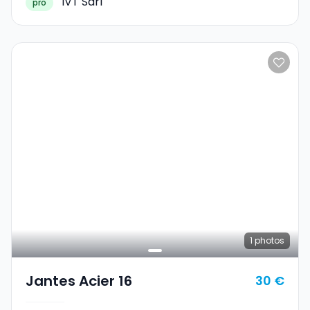
IVT Sàrl
pro
1
photos
Jantes Acier 16
30 €