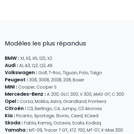
Modèles les plus répandus
BMW
:
X1
,
X3
,
X5
,
120
,
X2
Audi
:
A1
,
A3
,
Q2
,
Q3
,
A5
Volkswagen
:
Golf
,
T-Roc
,
Tiguan
,
Polo
,
Taigo
Peugeot
:
308
,
3008
,
2008
,
208
,
Boxer
MINI
:
Cooper
,
Cooper S
Mercedes-Benz
:
A 200
,
GLC 300
,
V 300
,
AMG GT
,
C 300
Opel
:
Corsa
,
Mokka
,
Astra
,
Grandland
,
Frontera
Citroën
:
C3
,
Berlingo
,
C4
,
Jumpy
,
C3 Aircross
Kia
:
Picanto
,
Sportage
,
Stonic
,
Ceed
,
XCeed
Skoda
:
Fabia
,
Kamiq
,
Octavia
,
Scala
,
Kodiaq
Yamaha
:
MT-09
,
Tracer 7 GT
,
XTZ 700
,
MT-07
,
X-Max 300