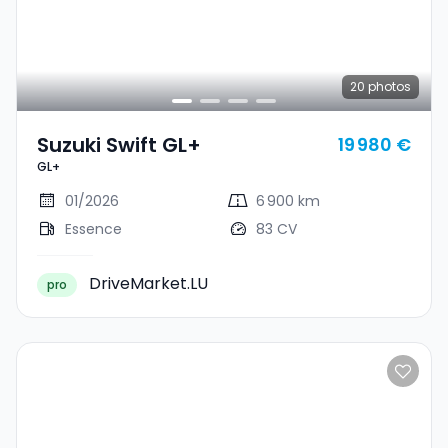
20
photos
Suzuki Swift GL+
19 980 €
GL+
01/2026
6 900 km
Essence
83 CV
DriveMarket.LU
pro