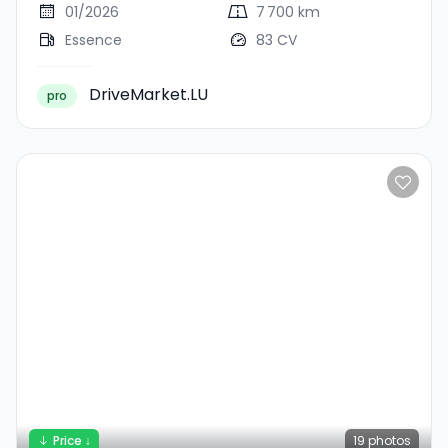
01/2026
7 700 km
Essence
83 CV
DriveMarket.LU
pro
Price ↓
19
photos