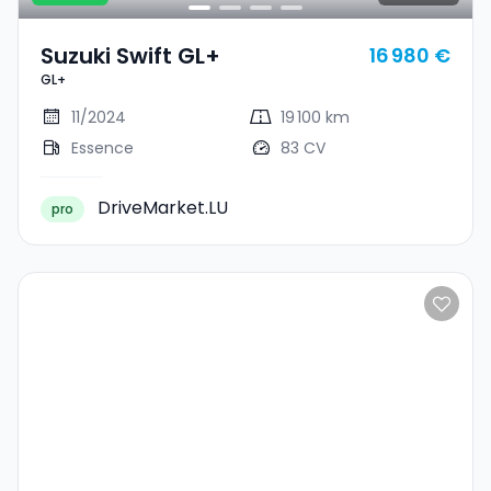
Suzuki Swift GL+
16 980 €
GL+
11/2024
19 100 km
Essence
83 CV
DriveMarket.LU
pro