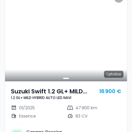
1
photos
Suzuki Swift 1.2 GL+ MILD
16 900 €
1.2 GL+ MILD HYBRID AUTO LED NAVI
HYBRID AUTO LED NAVI
01/2025
47 900 km
Essence
83 CV