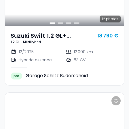
12
photos
Suzuki Swift 1.2 GL+
18 790 €
1.2 GL+ MildHybrid
MildHybrid
12/2025
12 000 km
Hybride essence
83 CV
Garage Schiltz Büderscheid
pro