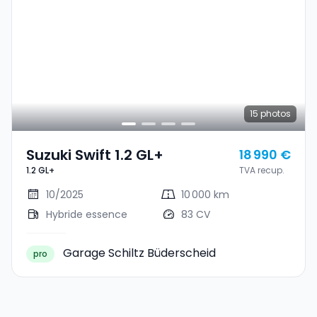
15
photos
Suzuki Swift 1.2 GL+
18 990 €
1.2 GL+
TVA recup.
10/2025
10 000 km
Hybride essence
83 CV
Garage Schiltz Büderscheid
pro