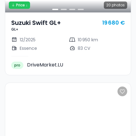
Price ↓
20
photos
Suzuki Swift GL+
19 680 €
GL+
12/2025
10 950 km
Essence
83 CV
DriveMarket.LU
pro