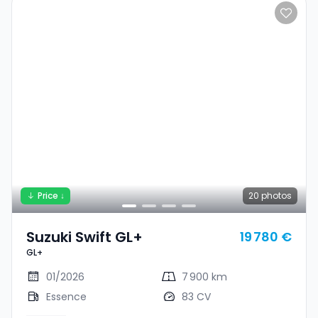
Price ↓
20
photos
Suzuki Swift GL+
19 780 €
GL+
01/2026
7 900 km
Essence
83 CV