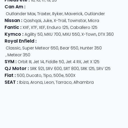
Can Am
:
Outlander Max
,
Traxter
,
Ryker
,
Maverick
,
Outlander
Nissan
:
Qashqai
,
Juke
,
X-Trail
,
Townstar
,
Micra
Fantic
:
XXF
,
XTF
,
XEF
,
Enduro 125
,
Caballero 125
Kymco
:
Agility 50
,
MXU 700
,
MXU 550
,
X-Town
,
DTX 360
Royal Enfield
:
Classic
,
Super Meteor 650
,
Bear 650
,
Hunter 350
,
Meteor 350
SYM
:
Orbit III
,
Jet 14
,
Fiddle 50
,
Jet 4 RX
,
Jet X 125
QJ Motor
:
SRK 921
,
SRV 600
,
SRT 800
,
SRK 125
,
SRV 125
Fiat
:
500
,
Ducato
,
Tipo
,
500e
,
500X
SEAT
:
Ibiza
,
Arona
,
Leon
,
Tarraco
,
Alhambra