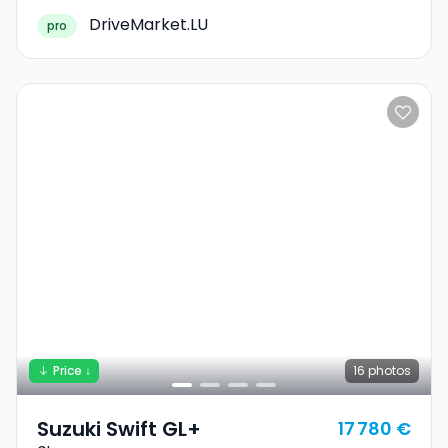
DriveMarket.LU
pro
Price ↓
16
photos
Suzuki Swift GL+
17 780 €