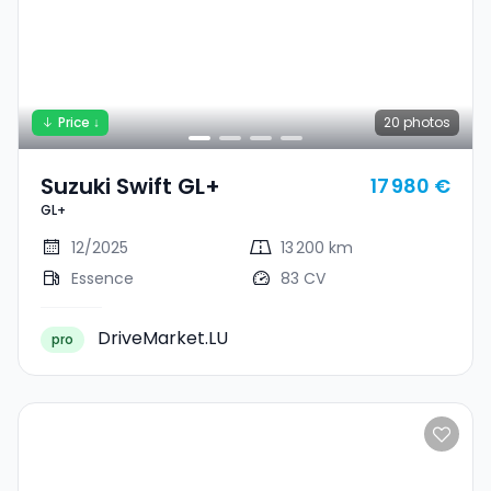
Price ↓
20
photos
Suzuki Swift GL+
17 980 €
GL+
12/2025
13 200 km
Essence
83 CV
DriveMarket.LU
pro