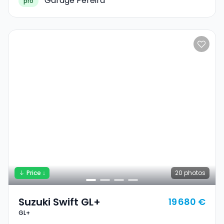
Garage Pereira
pro
Price ↓
20
photos
Suzuki Swift GL+
19 680 €
GL+