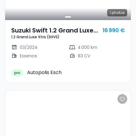
1
photos
Suzuki Swift 1.2 Grand Luxe
16 990 €
1.2 Grand Luxe Xtra (SHVS)
Xtra (SHVS)
03/2024
4 000 km
Essence
83 CV
Autopolis Esch
pro