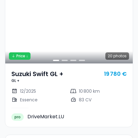
Price ↓
20
photos
Suzuki Swift GL +
19 780 €
GL +
12/2025
10 800 km
Essence
83 CV
DriveMarket.LU
pro