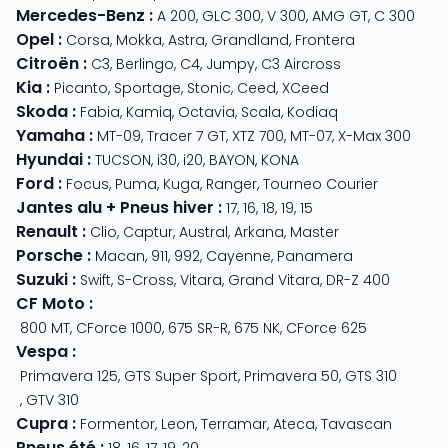
Mercedes-Benz
:
A 200
,
GLC 300
,
V 300
,
AMG GT
,
C 300
Opel
:
Corsa
,
Mokka
,
Astra
,
Grandland
,
Frontera
Citroën
:
C3
,
Berlingo
,
C4
,
Jumpy
,
C3 Aircross
Kia
:
Picanto
,
Sportage
,
Stonic
,
Ceed
,
XCeed
Skoda
:
Fabia
,
Kamiq
,
Octavia
,
Scala
,
Kodiaq
Yamaha
:
MT-09
,
Tracer 7 GT
,
XTZ 700
,
MT-07
,
X-Max 300
Hyundai
:
TUCSON
,
i30
,
i20
,
BAYON
,
KONA
Ford
:
Focus
,
Puma
,
Kuga
,
Ranger
,
Tourneo Courier
Jantes alu + Pneus hiver
:
17
,
16
,
18
,
19
,
15
Renault
:
Clio
,
Captur
,
Austral
,
Arkana
,
Master
Porsche
:
Macan
,
911
,
992
,
Cayenne
,
Panamera
Suzuki
:
Swift
,
S-Cross
,
Vitara
,
Grand Vitara
,
DR-Z 400
CF Moto
:
800 MT
,
CForce 1000
,
675 SR-R
,
675 NK
,
CForce 625
Vespa
:
Primavera 125
,
GTS Super Sport
,
Primavera 50
,
GTS 310
,
GTV 310
Cupra
:
Formentor
,
Leon
,
Terramar
,
Ateca
,
Tavascan
Pneus été
:
18
,
16
,
17
,
19
,
20