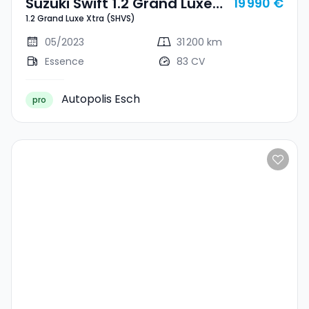
Suzuki Swift 1.2 Grand Luxe
19 990 €
1.2 Grand Luxe Xtra (SHVS)
Xtra (SHVS)
05/2023
31 200 km
Essence
83 CV
Autopolis Esch
pro