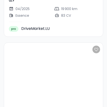
GL+
04/2025
19 900 km
Essence
83 CV
DriveMarket.LU
pro