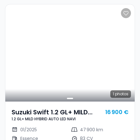
1
photos
Suzuki Swift 1.2 GL+ MILD
16 900 €
1.2 GL+ MILD HYBRID AUTO LED NAVI
HYBRID AUTO LED NAVI
01/2025
47 900 km
Essence
83 CV