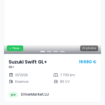
Price ↓
20
photos
Suzuki Swift GL+
19 680 €
GL+
01/2026
7 700 km
Essence
83 CV
DriveMarket.LU
pro