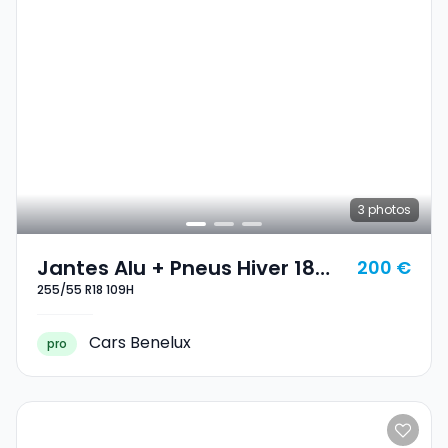
3
photos
Jantes Alu + Pneus Hiver 18
200 €
255/55 R18 109H
255/55 R18 109H
Cars Benelux
pro