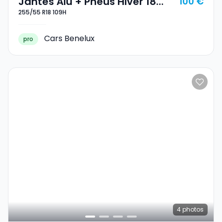
Jantes Alu + Pneus Hiver 18
100 €
255/55 R18 109H
255/55 R18 109H
Cars Benelux
pro
4
photos