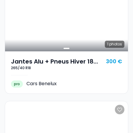
1
photos
Jantes Alu + Pneus Hiver 18
300 €
265/40 R18
265/40 R18
Cars Benelux
pro