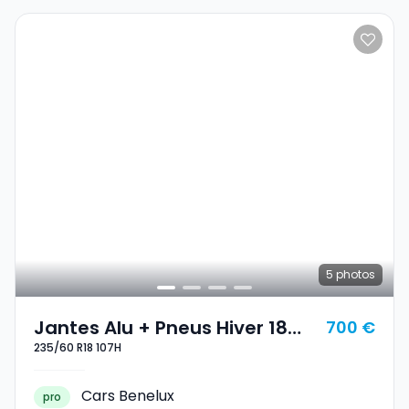
5
photos
Jantes Alu + Pneus Hiver 18
700 €
235/60 R18 107H
235/60 R18 107H
Cars Benelux
pro