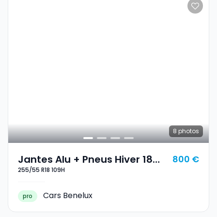
8
photos
Jantes Alu + Pneus Hiver 18
800 €
255/55 R18 109H
255/55 R18 109H
Cars Benelux
pro