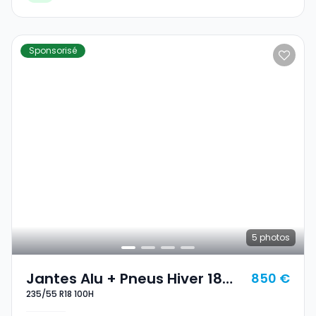
Sponsorisé
5
photos
Jantes Alu + Pneus Hiver 18
850 €
235/55 R18 100H
235/55 R18 100H