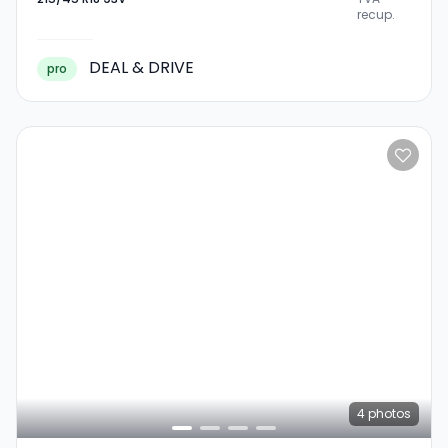
215/45 R18 93V
recup.
DEAL & DRIVE
pro
4
photos