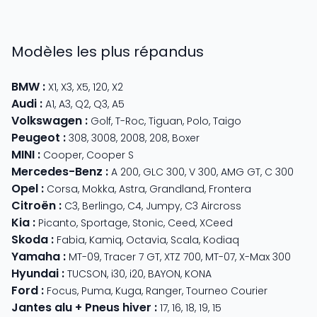
Modèles les plus répandus
BMW
:
X1
,
X3
,
X5
,
120
,
X2
Audi
:
A1
,
A3
,
Q2
,
Q3
,
A5
Volkswagen
:
Golf
,
T-Roc
,
Tiguan
,
Polo
,
Taigo
Peugeot
:
308
,
3008
,
2008
,
208
,
Boxer
MINI
:
Cooper
,
Cooper S
Mercedes-Benz
:
A 200
,
GLC 300
,
V 300
,
AMG GT
,
C 300
Opel
:
Corsa
,
Mokka
,
Astra
,
Grandland
,
Frontera
Citroën
:
C3
,
Berlingo
,
C4
,
Jumpy
,
C3 Aircross
Kia
:
Picanto
,
Sportage
,
Stonic
,
Ceed
,
XCeed
Skoda
:
Fabia
,
Kamiq
,
Octavia
,
Scala
,
Kodiaq
Yamaha
:
MT-09
,
Tracer 7 GT
,
XTZ 700
,
MT-07
,
X-Max 300
Hyundai
:
TUCSON
,
i30
,
i20
,
BAYON
,
KONA
Ford
:
Focus
,
Puma
,
Kuga
,
Ranger
,
Tourneo Courier
Jantes alu + Pneus hiver
:
17
,
16
,
18
,
19
,
15