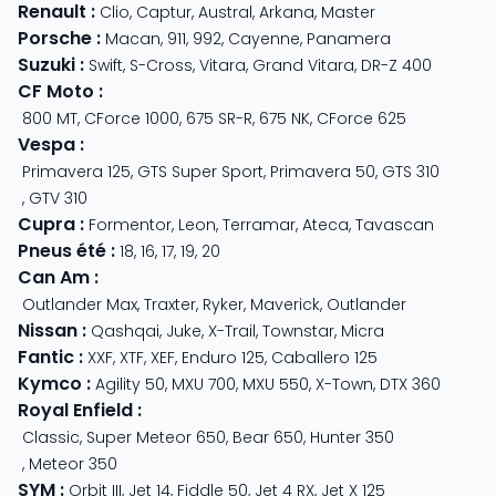
Renault
:
Clio
,
Captur
,
Austral
,
Arkana
,
Master
Porsche
:
Macan
,
911
,
992
,
Cayenne
,
Panamera
Suzuki
:
Swift
,
S-Cross
,
Vitara
,
Grand Vitara
,
DR-Z 400
CF Moto
:
800 MT
,
CForce 1000
,
675 SR-R
,
675 NK
,
CForce 625
Vespa
:
Primavera 125
,
GTS Super Sport
,
Primavera 50
,
GTS 310
,
GTV 310
Cupra
:
Formentor
,
Leon
,
Terramar
,
Ateca
,
Tavascan
Pneus été
:
18
,
16
,
17
,
19
,
20
Can Am
:
Outlander Max
,
Traxter
,
Ryker
,
Maverick
,
Outlander
Nissan
:
Qashqai
,
Juke
,
X-Trail
,
Townstar
,
Micra
Fantic
:
XXF
,
XTF
,
XEF
,
Enduro 125
,
Caballero 125
Kymco
:
Agility 50
,
MXU 700
,
MXU 550
,
X-Town
,
DTX 360
Royal Enfield
:
Classic
,
Super Meteor 650
,
Bear 650
,
Hunter 350
,
Meteor 350
SYM
:
Orbit III
,
Jet 14
,
Fiddle 50
,
Jet 4 RX
,
Jet X 125