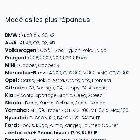
Modèles les plus répandus
BMW
:
X1
,
X3
,
X5
,
120
,
X2
Audi
:
A1
,
A3
,
Q2
,
Q3
,
A5
Volkswagen
:
Golf
,
T-Roc
,
Tiguan
,
Polo
,
Taigo
Peugeot
:
308
,
3008
,
2008
,
208
,
Boxer
MINI
:
Cooper
,
Cooper S
Mercedes-Benz
:
A 200
,
GLC 300
,
V 300
,
AMG GT
,
C 300
Opel
:
Corsa
,
Mokka
,
Astra
,
Grandland
,
Frontera
Citroën
:
C3
,
Berlingo
,
C4
,
Jumpy
,
C3 Aircross
Kia
:
Picanto
,
Sportage
,
Stonic
,
Ceed
,
XCeed
Skoda
:
Fabia
,
Kamiq
,
Octavia
,
Scala
,
Kodiaq
Yamaha
:
MT-09
,
Tracer 7 GT
,
XTZ 700
,
MT-07
,
X-Max 300
Hyundai
:
TUCSON
,
i30
,
BAYON
,
i20
,
SANTA FE
Ford
:
Focus
,
Kuga
,
Puma
,
Ranger
,
Tourneo Courier
Jantes alu + Pneus hiver
:
17
,
16
,
18
,
19
,
15