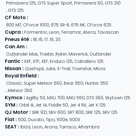
Primavera 125
,
GTS Super Sport
,
Primavera 50
,
GTS 310
,
GTS 125
CF Moto
:
800 MT
,
CForce 1000
,
675 SR-R
,
675 NK
,
CForce 625
Cupra
:
Formentor
,
Leon
,
Terramar
,
Ateca
,
Tavascan
Pneus été
:
18
,
16
,
17
,
19
,
20
Can Am
:
Outlander Max
,
Traxter
,
Ryker
,
Maverick
,
Outlander
Fantic
:
XXF
,
XTF
,
XEF
,
Enduro 125
,
Caballero 125
Nissan
:
Qashqai
,
Juke
,
X-Trail
,
Townstar
,
Micra
Royal Enfield
:
Classic
,
Super Meteor 650
,
Bear 650
,
Hunter 350
,
Meteor 350
Kymco
:
Agility 50
,
MXU 700
,
MXU 550
,
DTX 360
,
Skytown 125
SYM
:
Orbit III
,
Jet 14
,
Fiddle 50
,
Jet 4 RX
,
Jet X 125
QJ Motor
:
SRK 921
,
SRV 600
,
SRT 800
,
SRK 125
,
SRV 125
Fiat
:
500
,
Ducato
,
Tipo
,
500e
,
500X
SEAT
:
Ibiza
,
Leon
,
Arona
,
Tarraco
,
Alhambra