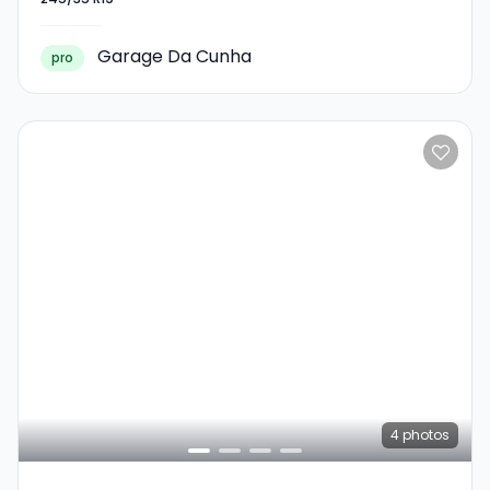
245/35 R19
Garage Da Cunha
pro
4
photos