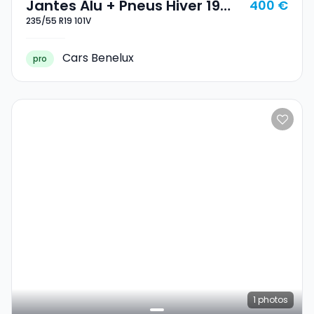
Jantes Alu + Pneus Hiver 19
400 €
235/55 R19 101V
235/55 R19 101V
Cars Benelux
pro
1
photos