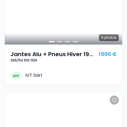
5
photos
Jantes Alu + Pneus Hiver 19
1 000 €
265/50 R19 110H
265/50 R19 110H
IVT Sàrl
pro