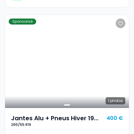
Sponsorisé
1
photos
Jantes Alu + Pneus Hiver 19
400 €
265/55 R19
265/55 R19