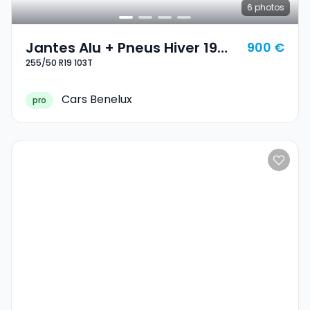
6
photos
Jantes Alu + Pneus Hiver 19
900 €
255/50 R19 103T
255/50 R19 103T
Cars Benelux
pro