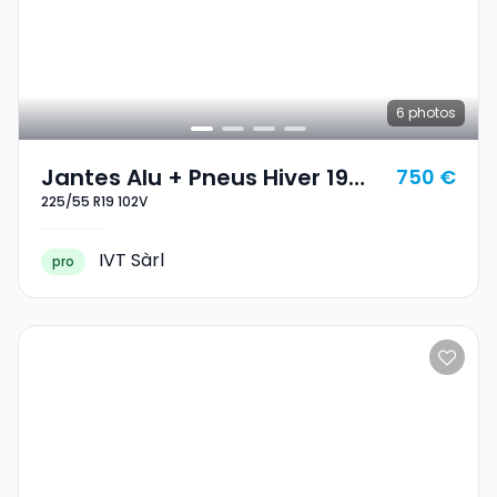
6
photos
Jantes Alu + Pneus Hiver 19
750 €
225/55 R19 102V
225/55 R19 102V
IVT Sàrl
pro