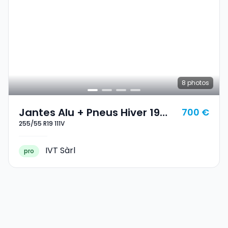
8
photos
Jantes Alu + Pneus Hiver 19
700 €
255/55 R19 111V
255/55 R19 111V
IVT Sàrl
pro