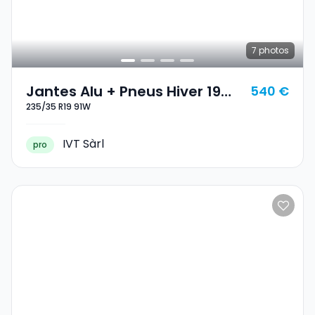
7
photos
Jantes Alu + Pneus Hiver 19
540 €
235/35 R19 91W
235/35 R19 91W
IVT Sàrl
pro