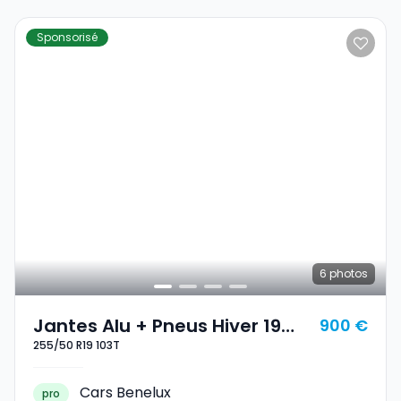
Sponsorisé
6
photos
Jantes Alu + Pneus Hiver 19
900 €
255/50 R19 103T
255/50 R19 103T
Cars Benelux
pro