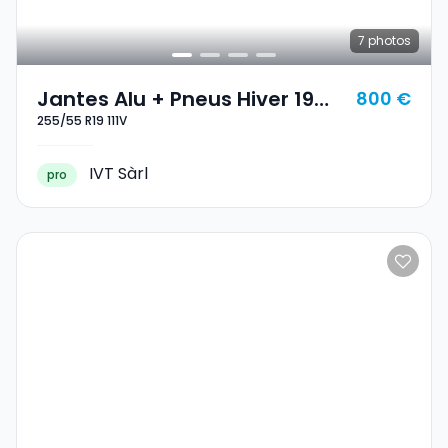
7
photos
Jantes Alu + Pneus Hiver 19
800 €
255/55 R19 111V
255/55 R19 111V
IVT Sàrl
pro