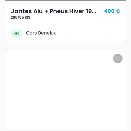
Jantes Alu + Pneus Hiver 19
400 €
265/55 R19
265/55 R19
Cars Benelux
pro