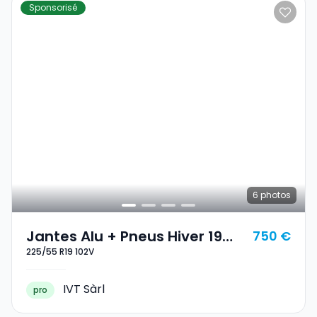
Sponsorisé
6
photos
Jantes Alu + Pneus Hiver 19
750 €
225/55 R19 102V
225/55 R19 102V
IVT Sàrl
pro