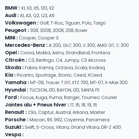
BMW
:
X1
,
X3
,
X5
,
120
,
X2
Audi
:
A1
,
A3
,
Q2
,
Q3
,
A5
Volkswagen
:
Golf
,
T-Roc
,
Tiguan
,
Polo
,
Taigo
Peugeot
:
308
,
3008
,
2008
,
208
,
Boxer
MINI
:
Cooper
,
Cooper S
Mercedes-Benz
:
A 200
,
GLC 300
,
V 300
,
AMG GT
,
C 300
Opel
:
Corsa
,
Mokka
,
Astra
,
Grandland
,
Frontera
Citroën
:
C3
,
Berlingo
,
C4
,
Jumpy
,
C3 Aircross
Skoda
:
Fabia
,
Kamiq
,
Octavia
,
Scala
,
Kodiaq
Kia
:
Picanto
,
Sportage
,
Stonic
,
Ceed
,
XCeed
Yamaha
:
MT-09
,
Tracer 7 GT
,
XTZ 700
,
MT-07
,
X-Max 300
Hyundai
:
TUCSON
,
i30
,
BAYON
,
i20
,
SANTA FE
Ford
:
Focus
,
Kuga
,
Puma
,
Ranger
,
Tourneo Courier
Jantes alu + Pneus hiver
:
17
,
16
,
18
,
19
,
15
Renault
:
Clio
,
Captur
,
Austral
,
Arkana
,
Master
Porsche
:
Macan
,
911
,
992
,
Cayenne
,
Panamera
Suzuki
:
Swift
,
S-Cross
,
Vitara
,
Grand Vitara
,
DR-Z 400
Vespa
: