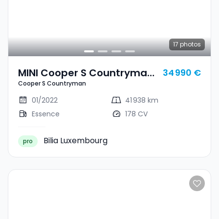
17
photos
MINI Cooper S Countryman
34 990 €
Cooper S Countryman
Cooper S Countryman
01/2022
41 938 km
Essence
178 CV
Bilia Luxembourg
pro