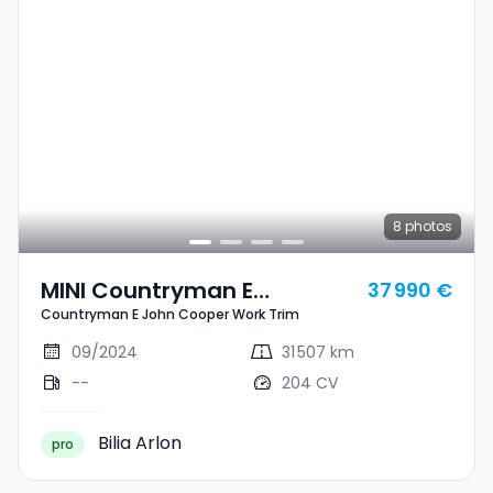
8
photos
MINI Countryman E
37 990 €
Countryman E John Cooper Work Trim
Countryman E John Cooper
Work Trim
09/2024
31 507 km
--
204 CV
Bilia Arlon
pro