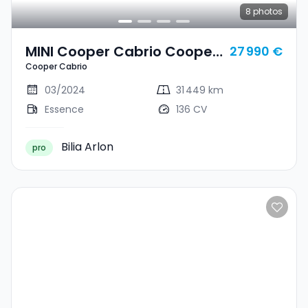
8
photos
MINI Cooper Cabrio Cooper
27 990 €
Cooper Cabrio
Cabrio
03/2024
31 449 km
Essence
136 CV
Bilia Arlon
pro