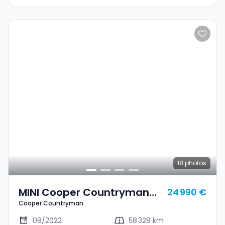
18
photos
MINI Cooper Countryman
24 990 €
Cooper Countryman
Cooper Countryman
09/2022
58 328 km