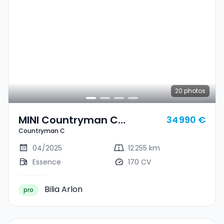
20
photos
MINI Countryman C
34 990 €
Countryman C
Countryman C
04/2025
12 255 km
Essence
170 CV
Bilia Arlon
pro