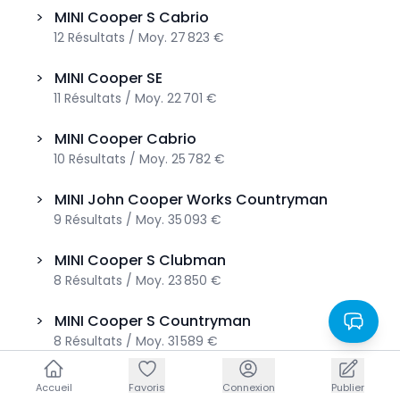
>
MINI
Cooper S Cabrio
12
Résultats
/
Moy.
27 823 €
>
MINI
Cooper SE
11
Résultats
/
Moy.
22 701 €
>
MINI
Cooper Cabrio
10
Résultats
/
Moy.
25 782 €
>
MINI
John Cooper Works Countryman
9
Résultats
/
Moy.
35 093 €
>
MINI
Cooper S Clubman
8
Résultats
/
Moy.
23 850 €
>
MINI
Cooper S Countryman
8
Résultats
/
Moy.
31 589 €
>
MINI
Countryman C
Accueil
Accueil
Favoris
Favoris
Connexion
Connexion
Publier
Publier