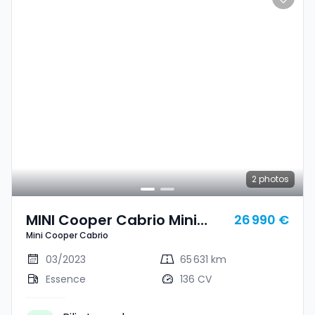
2
photos
MINI Cooper Cabrio Mini
26 990 €
Mini Cooper Cabrio
Cooper Cabrio
03/2023
65 631 km
Essence
136 CV