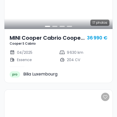
17
photos
MINI Cooper Cabrio Cooper
36 990 €
Cooper S Cabrio
S Cabrio
04/2025
9 630 km
Essence
204 CV
Bilia Luxembourg
pro