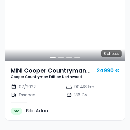
8
photos
MINI Cooper Countryman
24 990 €
Cooper Countryman Edition Northwood
Cooper Countryman Edition
Northwood
07/2022
90 418 km
Essence
136 CV
Bilia Arlon
pro