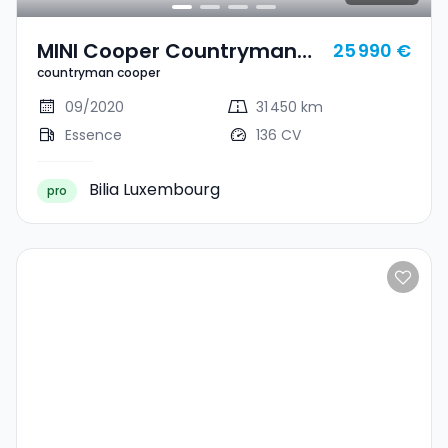
MINI Cooper Countryman
25 990 €
countryman cooper
Countryman Cooper
09/2020
31 450 km
Essence
136 CV
Bilia Luxembourg
pro