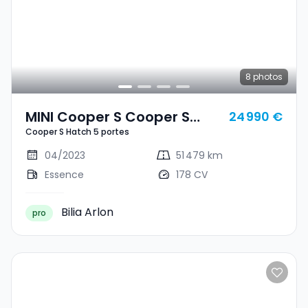
8
photos
MINI Cooper S Cooper S
24 990 €
Cooper S Hatch 5 portes
Hatch 5 Portes
04/2023
51 479 km
Essence
178 CV
Bilia Arlon
pro