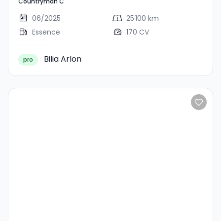
Countryman C
Countryman C
06/2025
25 100 km
Essence
170 CV
Bilia Arlon
pro