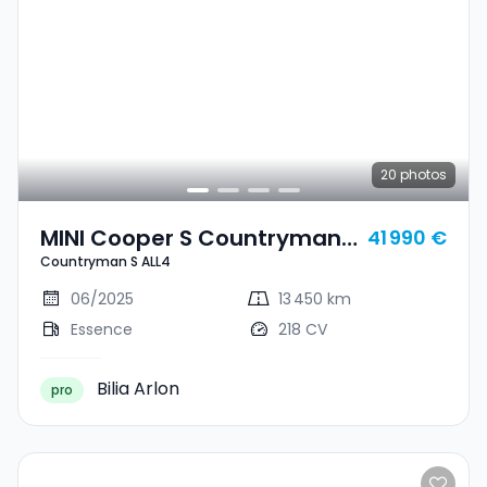
20
photos
MINI Cooper S Countryman
41 990 €
Countryman S ALL4
Countryman S ALL4
06/2025
13 450 km
Essence
218 CV
Bilia Arlon
pro