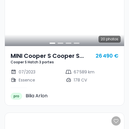
20
photos
MINI Cooper S Cooper S
26 490 €
Cooper S Hatch 3 portes
Hatch 3 Portes
07/2023
67 589 km
Essence
178 CV
Bilia Arlon
pro