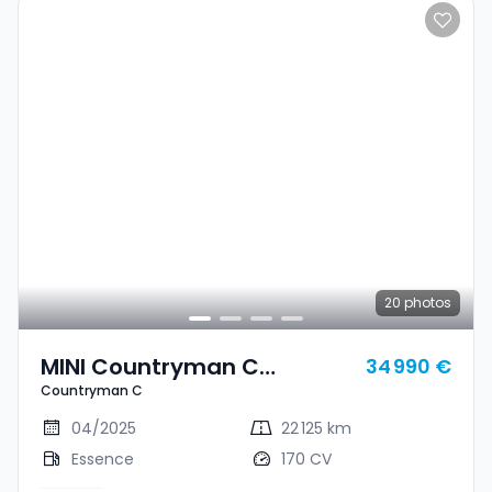
20
photos
MINI Countryman C
34 990 €
Countryman C
Countryman C
04/2025
22 125 km
Essence
170 CV