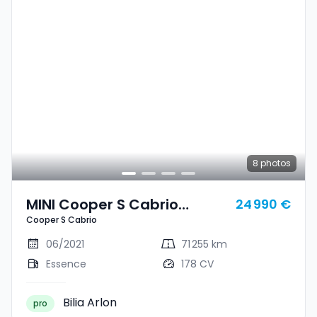
8
photos
MINI Cooper S Cabrio
24 990 €
Cooper S Cabrio
Cooper S Cabrio
06/2021
71 255 km
Essence
178 CV
Bilia Arlon
pro