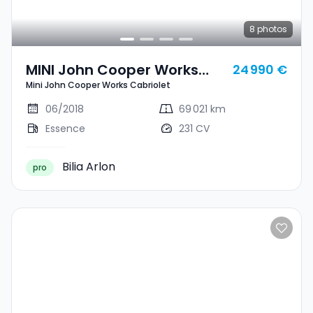
8
photos
MINI John Cooper Works
24 990 €
Mini John Cooper Works Cabriolet
Cabrio Mini John Cooper
Works Cabriolet
06/2018
69 021 km
Essence
231 CV
Bilia Arlon
pro