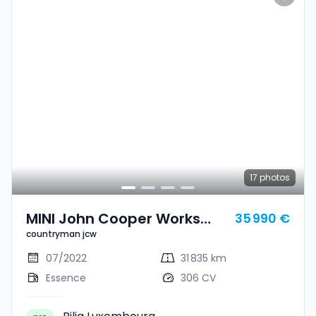
17
photos
MINI John Cooper Works
35 990 €
countryman jcw
Countryman Countryman
Jcw
07/2022
31 835 km
Essence
306 CV