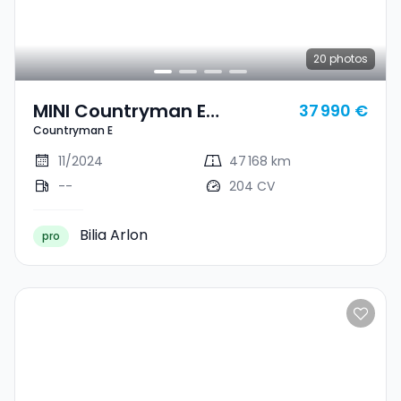
20
photos
MINI Countryman E
37 990 €
Countryman E
Countryman E
11/2024
47 168 km
--
204 CV
Bilia Arlon
pro