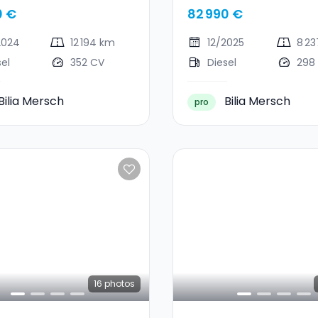
0 €
82 990 €
2024
12 194 km
12/2025
8 2
sel
352 CV
Diesel
298
Bilia Mersch
Bilia Mersch
pro
16
photos