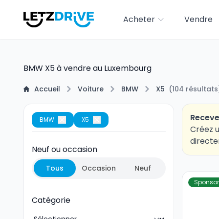
Acheter
Vendre
BMW X5 à vendre au Luxembourg
Accueil
Voiture
BMW
X5
(
104
résultats
Receve
BMW
X5
Créez u
directe
Neuf ou occasion
Tous
Occasion
Neuf
Sponsor
Catégorie