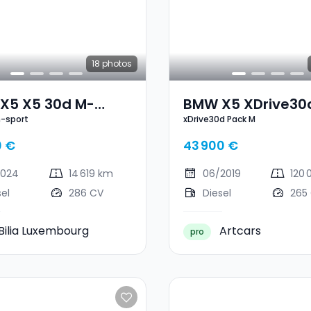
18
photos
X5 X5 30d M-
BMW X5 XDrive30
-sport
xDrive30d Pack M
t
Pack M
0 €
43 900 €
2024
14 619 km
06/2019
120
sel
286 CV
Diesel
265
Bilia Luxembourg
Artcars
pro