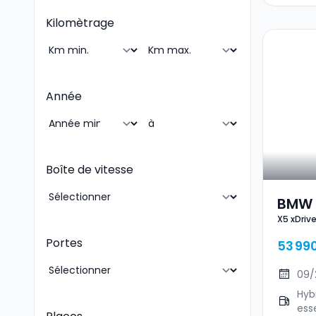
Kilomètrage
Année
Boîte de vitesse
BMW 
X5 xDriv
Kit M
Portes
53 99
09/
Hyb
ess