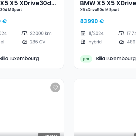
X5 X5 XDrive30d
BMW X5 X5 XDriv
e30d M Sport
X5 xDrive50e M Sport
ort
M Sport
0 €
83 990 €
2024
22 000 km
11/2024
17 
sel
286 CV
hybrid
489
Bilia Luxembourg
Bilia Luxembourg
pro