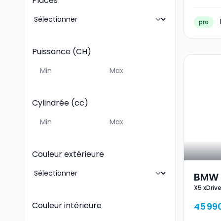
Places
pro
Puissance (CH)
Cylindrée (cc)
Couleur extérieure
BMW 
X5 xDriv
Kit M
Couleur intérieure
45 99