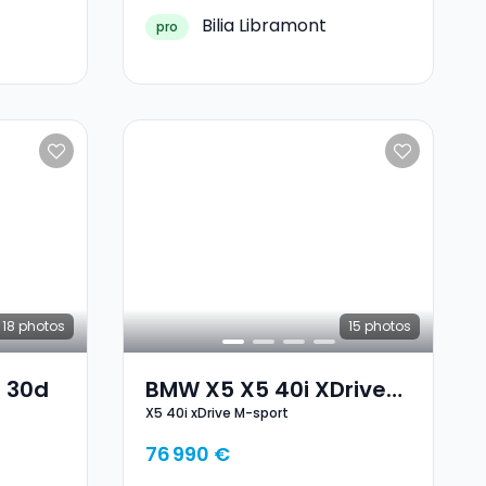
Bilia Libramont
pro
18
photos
15
photos
 30d
BMW X5 X5 40i XDrive
X5 40i xDrive M-sport
M-Sport
76 990 €