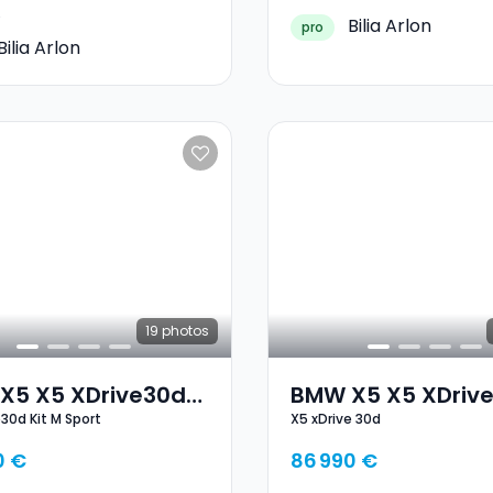
Bilia Arlon
pro
Bilia Arlon
19
photos
X5 X5 XDrive30d
BMW X5 X5 XDrive
e30d Kit M Sport
X5 xDrive 30d
 Sport
0 €
86 990 €