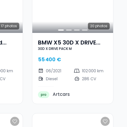
17
photos
20
photos
d
BMW X5 30D X DRIVE
30D X DRIVE PACK M
PACK M
55 400 €
 000 km
06/2021
102 000 km
 CV
Diesel
286 CV
Artcars
pro