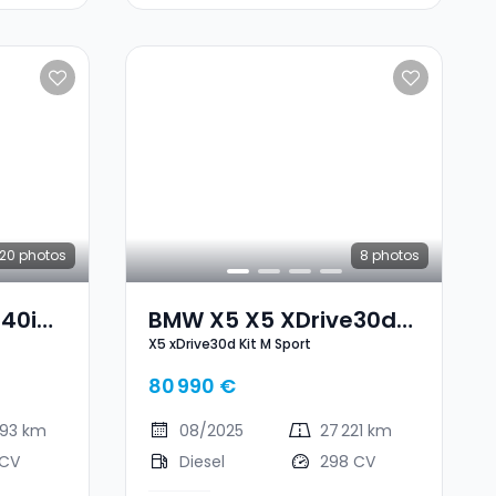
20
photos
8
photos
40i
BMW X5 X5 XDrive30d
X5 xDrive30d Kit M Sport
Kit M Sport
80 990 €
093 km
08/2025
27 221 km
 CV
Diesel
298 CV