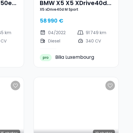
e50e
BMW X5 X5 XDrive40d
X5 xDrive40d M Sport
M Sport
58 990 €
745 km
04/2022
91 749 km
 CV
Diesel
340 CV
Bilia Luxembourg
pro