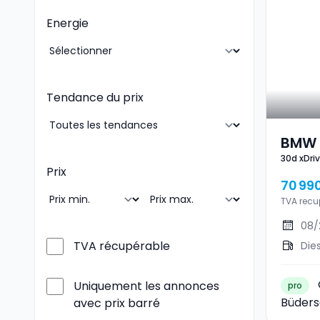
Energie
Tendance du prix
BMW 
30d xDri
Spor
Prix
70 99
TVA recu
08/
TVA récupérable
Die
Uniquement les annonces
pro
Büders
avec prix barré