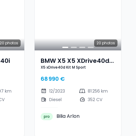
20
photos
20
photos
40i
BMW X5 X5 XDrive40d
X5 xDrive40d Kit M Sport
Kit M Sport
68 990 €
197 km
12/2023
81 256 km
CV
Diesel
352 CV
Bilia Arlon
pro