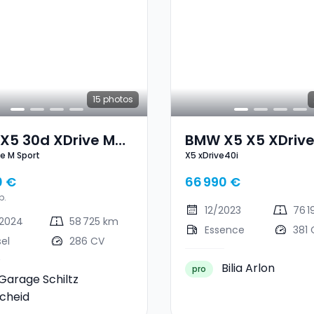
15
photos
X5 30d XDrive M
BMW X5 X5 XDrive
ve M Sport
X5 xDrive40i
t
0 €
66 990 €
p.
12/2023
76 
2024
58 725 km
Essence
381 
sel
286 CV
Bilia Arlon
pro
Garage Schiltz
cheid