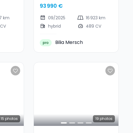
93 990 €
37 km
09/2025
16 923 km
 CV
hybrid
489 CV
Bilia Mersch
pro
15
photos
19
photos