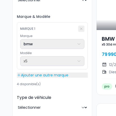
Marque
&
Modèle
MARQUE
1
Marque
BMW 
bmw
x5 30d m
Spor
Modèle
79 99
x5
12/
Die
Ajouter une autre marque
4 disponible(s)
pro
Type de véhicule