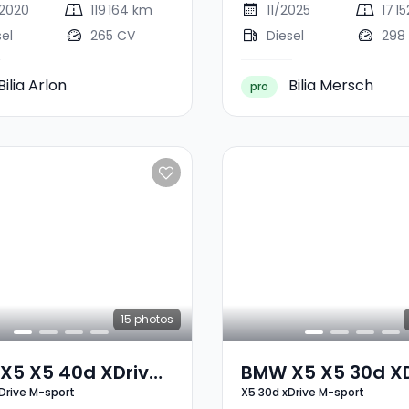
2020
119 164 km
11/2025
17 1
sel
265 CV
Diesel
298
Bilia Arlon
Bilia Mersch
pro
15
photos
X5 X5 40d XDrive
BMW X5 X5 30d XD
Drive M-sport
X5 30d xDrive M-sport
ort
M-Sport