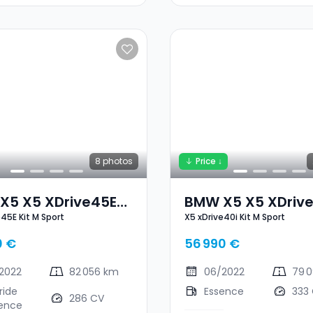
8
photos
Price ↓
X5 X5 XDrive45E
BMW X5 X5 XDrive
e45E Kit M Sport
X5 xDrive40i Kit M Sport
 Sport
Kit M Sport
0 €
56 990 €
2022
82 056 km
06/2022
79 
ride
Essence
333
286 CV
ence