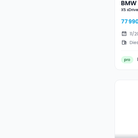
BMW 
X5 xDriv
M Sp
77 99
11/
Die
pro