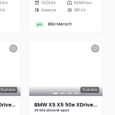
52 km
01/2024
53 653 km
 CV
Essence
381 CV
Bilia Mersch
pro
16
photos
15
photos
rive
BMW X5 X5 50e XDrive
X5 50e xDrive M-sport
M-Sport