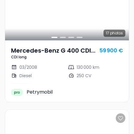
17
photos
Mercedes-Benz G 400 CDI
59 900 €
CDI long
Long
03/2008
130 000 km
Diesel
250 CV
Petrymobil
pro