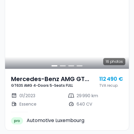
16
photos
Mercedes-Benz AMG GT
112 490 €
GT63S AMG 4-Doors 5-Seats FULL
TVA recup.
GT63S AMG 4-Doors 5-
Seats FULL
01/2023
29 990 km
Essence
640 CV
Automotive Luxembourg
pro