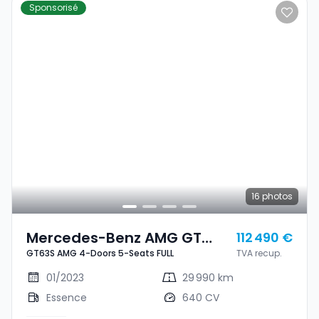
Sponsorisé
16
photos
Mercedes-Benz AMG GT
112 490 €
GT63S AMG 4-Doors 5-Seats FULL
TVA recup.
GT63S AMG 4-Doors 5-
Seats FULL
01/2023
29 990 km
Essence
640 CV