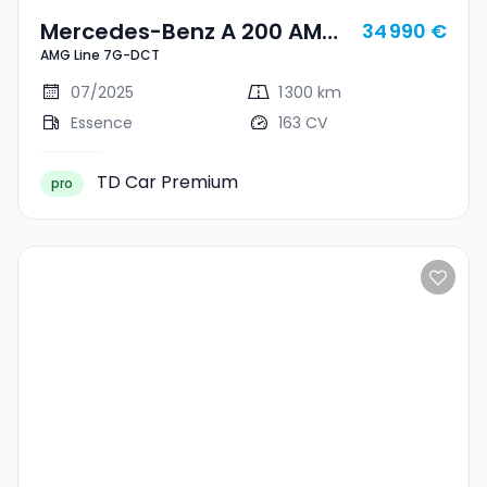
Mercedes-Benz A 200 AMG
34 990 €
AMG Line 7G-DCT
Line 7G-DCT
07/2025
1 300 km
Essence
163 CV
TD Car Premium
pro