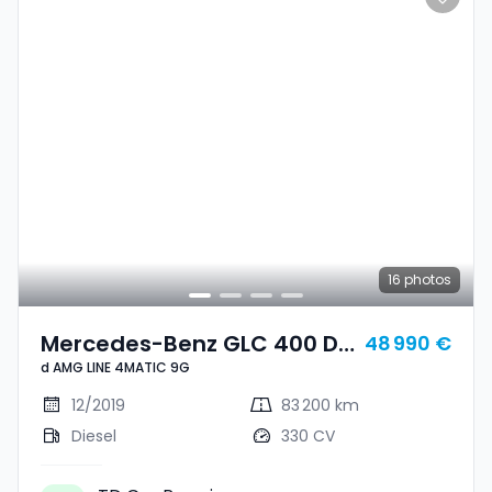
16
photos
Mercedes-Benz GLC 400 D
48 990 €
d AMG LINE 4MATIC 9G
AMG LINE 4MATIC 9G
12/2019
83 200 km
Diesel
330 CV