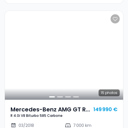
15
photos
Mercedes-Benz AMG GT R
149 990 €
R 4.0i V8 Biturbo 585 Carbone
4.0i V8 Biturbo 585
Carbone
03/2018
7 000 km