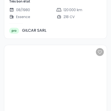
Très bon état
Bon État
08/1980
120 000 km
Essence
218 CV
GILCAR SARL
pro