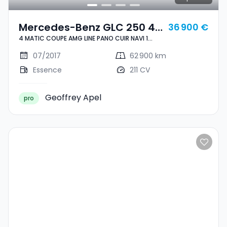
Mercedes-Benz GLC 250 4
36 900 €
4 MATIC COUPE AMG LINE PANO CUIR NAVI 1
MATIC COUPE AMG LINE
HAND
PANO CUIR NAVI 1 HAND
07/2017
62 900 km
Essence
211 CV
Geoffrey Apel
pro