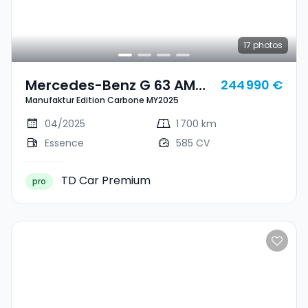
17
photos
Mercedes-Benz G 63 AMG
244 990 €
Manufaktur Edition Carbone MY2025
Manufaktur Edition
Carbone MY2025
04/2025
1 700 km
Essence
585 CV
TD Car Premium
pro