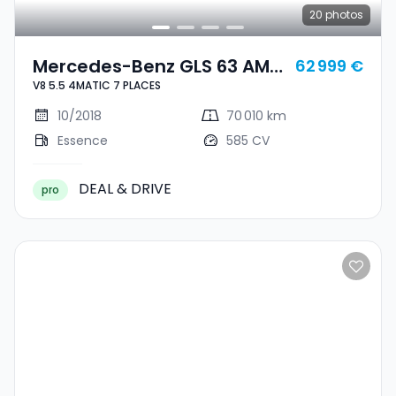
20
photos
Mercedes-Benz GLS 63 AMG
62 999 €
V8 5.5 4MATIC 7 PLACES
V8 5.5 4MATIC 7 PLACES
10/2018
70 010 km
Essence
585 CV
DEAL & DRIVE
pro