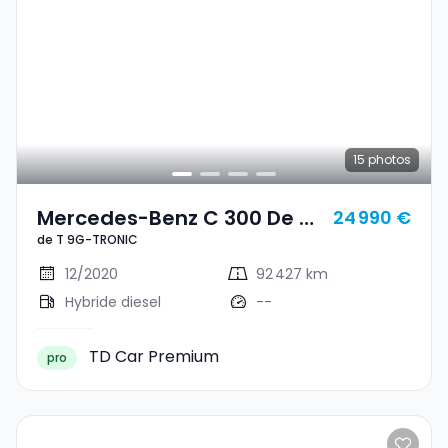
15
photos
Mercedes-Benz C 300 De T
24 990 €
de T 9G-TRONIC
9G-TRONIC
12/2020
92 427 km
Hybride diesel
--
TD Car Premium
pro