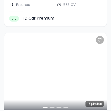
Essence
585 CV
TD Car Premium
pro
16
photos