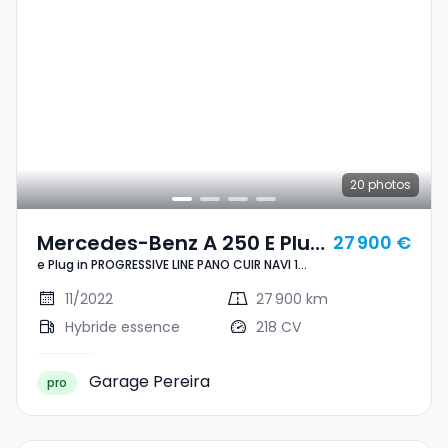
20
photos
Mercedes-Benz A 250 E Plug
27 900 €
e Plug in PROGRESSIVE LINE PANO CUIR NAVI 1
In PROGRESSIVE LINE PANO
HAND
CUIR NAVI 1 HAND
11/2022
27 900 km
Hybride essence
218 CV
Garage Pereira
pro