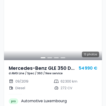
13
photos
Mercedes-Benz GLE 350 D
54 990 €
d AMG Line / Spec / 360 / New service
AMG Line / Spec / 360 / New
Service
09/2019
62 300 km
Diesel
272 CV
Automotive Luxembourg
pro