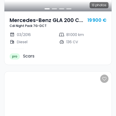
13
photos
Mercedes-Benz GLA 200 Cdi
19 900 €
Cdi Night Pack 7G-DCT
Night Pack 7G-DCT
03/2016
81 000 km
Diesel
136 CV
Scars
pro