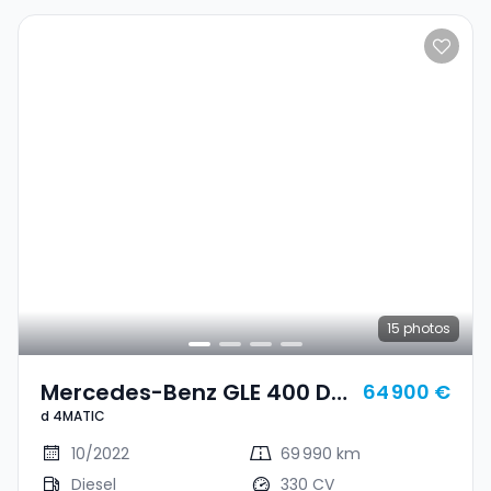
15
photos
Mercedes-Benz GLE 400 D
64 900 €
d 4MATIC
4MATIC
10/2022
69 990 km
Diesel
330 CV