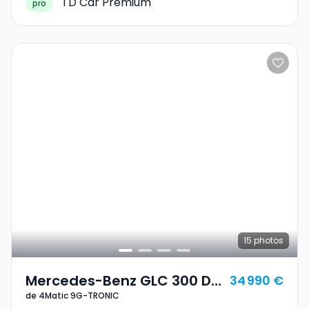
TD Car Premium
pro
15
photos
Mercedes-Benz GLC 300 De
34 990 €
de 4Matic 9G-TRONIC
4Matic 9G-TRONIC