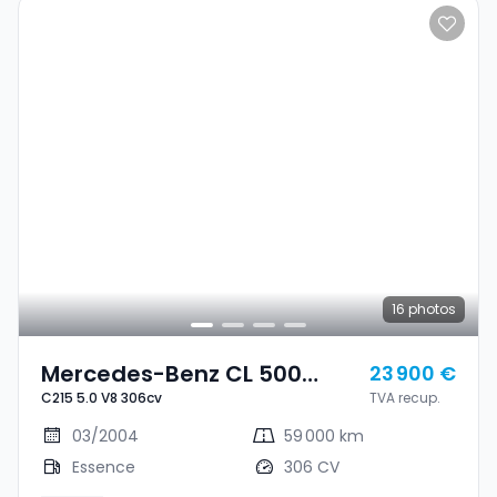
16
photos
Mercedes-Benz CL 500
23 900 €
C215 5.0 V8 306cv
TVA recup.
C215 5.0 V8 306cv
03/2004
59 000 km
Essence
306 CV