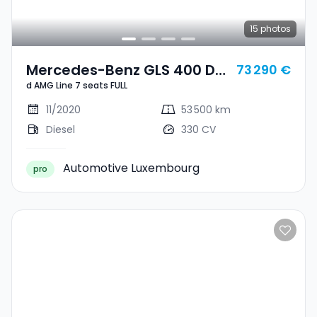
15
photos
Mercedes-Benz GLS 400 D
73 290 €
d AMG Line 7 seats FULL
AMG Line 7 Seats FULL
11/2020
53 500 km
Diesel
330 CV
Automotive Luxembourg
pro