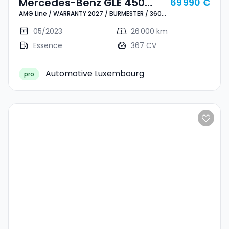
Mercedes-Benz GLE 450
69 990 €
AMG Line / WARRANTY 2027 / BURMESTER / 360°
AMG Line / WARRANTY 2027
/ PANO
/ BURMESTER / 360° / PANO
05/2023
26 000 km
Essence
367 CV
Automotive Luxembourg
pro