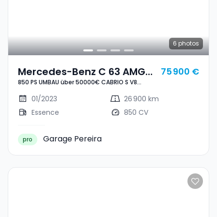
6
photos
Mercedes-Benz C 63 AMG
75 900 €
850 PS UMBAU über 50000€ CABRIO S V8
850 PS UMBAU Über 50000€
BITURBO CARBON SPORTSITZE BURMESTER CUIR
CABRIO S V8 BITURBO
NAVI
01/2023
26 900 km
CARBON SPORTSITZE
Essence
850 CV
BURMESTER CUIR NAVI
Garage Pereira
pro