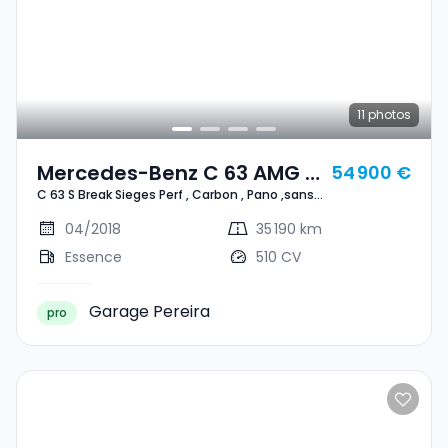
11
photos
Mercedes-Benz C 63 AMG C
54 900 €
C 63 S Break Sieges Perf , Carbon , Pano ,sans
63 S Break Sieges Perf ,
OPF
Carbon , Pano ,sans OPF
04/2018
35 190 km
Essence
510 CV
Garage Pereira
pro