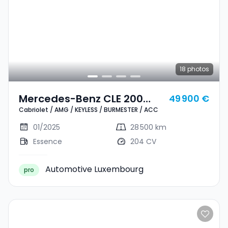
18
photos
Mercedes-Benz CLE 200
49 900 €
Cabriolet / AMG / KEYLESS / BURMESTER / ACC
Cabriolet / AMG / KEYLESS /
BURMESTER / ACC
01/2025
28 500 km
Essence
204 CV
Automotive Luxembourg
pro