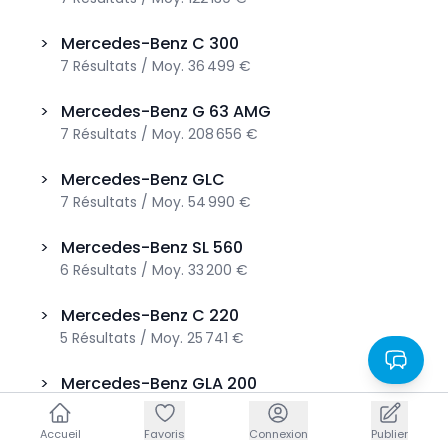
>
Mercedes-Benz
C 300
7
Résultats
/
Moy.
36 499 €
>
Mercedes-Benz
G 63 AMG
7
Résultats
/
Moy.
208 656 €
>
Mercedes-Benz
GLC
7
Résultats
/
Moy.
54 990 €
>
Mercedes-Benz
SL 560
6
Résultats
/
Moy.
33 200 €
>
Mercedes-Benz
C 220
5
Résultats
/
Moy.
25 741 €
>
Mercedes-Benz
GLA 200
5
Résultats
/
Moy.
26 734 €
Accueil
Accueil
Favoris
Favoris
Connexion
Connexion
Publier
Publier