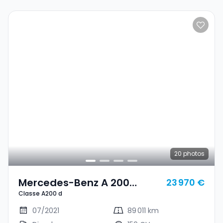
20
photos
Mercedes-Benz A 200
23 970 €
Classe A200 d
Classe A200 D
07/2021
89 011 km