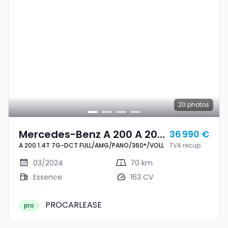
20
photos
Mercedes-Benz A 200 A 200
36 990 €
A 200 1.4T 7G-DCT FULL/AMG/PANO/360°/VOLL
TVA recup.
1.4T 7G-DCT
FULL/AMG/PANO/360°/VOLL
03/2024
70 km
Essence
163 CV
PROCARLEASE
pro