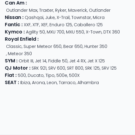
Can Am
:
Outlander Max
,
Traxter
,
Ryker
,
Maverick
,
Outlander
Nissan
:
Qashqai
,
Juke
,
X-Trail
,
Townstar
,
Micra
Fantic
:
XXF
,
XTF
,
XEF
,
Enduro 125
,
Caballero 125
Kymco
:
Agility 50
,
MXU 700
,
MXU 550
,
X-Town
,
DTX 360
Royal Enfield
:
Classic
,
Super Meteor 650
,
Bear 650
,
Hunter 350
,
Meteor 350
SYM
:
Orbit III
,
Jet 14
,
Fiddle 50
,
Jet 4 RX
,
Jet X 125
QJ Motor
:
SRK 921
,
SRV 600
,
SRT 800
,
SRK 125
,
SRV 125
Fiat
:
500
,
Ducato
,
Tipo
,
500e
,
500X
SEAT
:
Ibiza
,
Arona
,
Leon
,
Tarraco
,
Alhambra