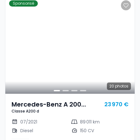
Sponsorisé
20
photos
Mercedes-Benz A 200
23 970 €
Classe A200 d
Classe A200 D
07/2021
89 011 km
Diesel
150 CV