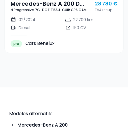
Mercedes-Benz A 200 D
28 780 €
d Progressive 7G-DCT TISSU-CUIR GPS CAM
TVA recup.
Progressive 7G-DCT TISSU-
P.NIGHT 1° MAIN
CUIR GPS CAM P.NIGHT 1°
02/2024
22 700 km
MAIN
Diesel
150 CV
Cars Benelux
pro
Modèles alternatifs
>
Mercedes-Benz
A 200