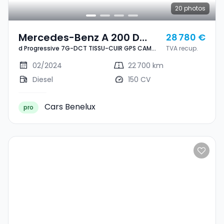
20
photos
Mercedes-Benz A 200 D
28 780 €
d Progressive 7G-DCT TISSU-CUIR GPS CAM
TVA recup.
Progressive 7G-DCT TISSU-
P.NIGHT 1° MAIN
CUIR GPS CAM P.NIGHT 1°
02/2024
22 700 km
MAIN
Diesel
150 CV
Cars Benelux
pro