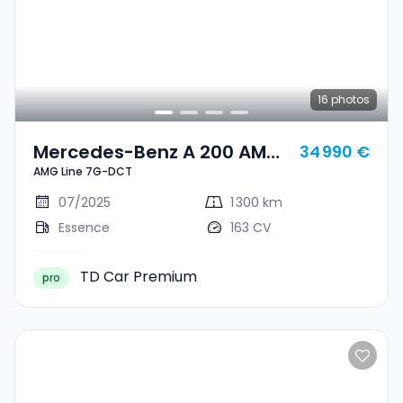
16
photos
Mercedes-Benz A 200 AMG
34 990 €
AMG Line 7G-DCT
Line 7G-DCT
07/2025
1 300 km
Essence
163 CV
TD Car Premium
pro