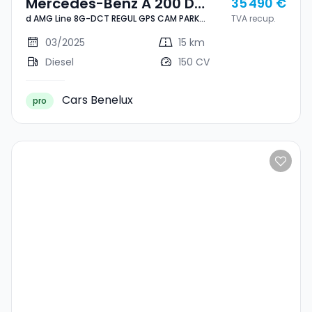
Mercedes-Benz A 200 D
35 490 €
d AMG Line 8G-DCT REGUL GPS CAM PARK
TVA recup.
AMG Line 8G-DCT REGUL
KEYLESS NEUVE
GPS CAM PARK KEYLESS
03/2025
15 km
NEUVE
Diesel
150 CV
Cars Benelux
pro