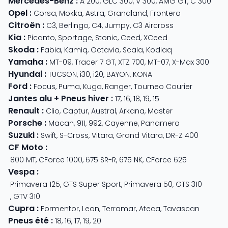
Mercedes-Benz
:
A 200
,
GLC 300
,
V 300
,
AMG GT
,
C 300
Opel
:
Corsa
,
Mokka
,
Astra
,
Grandland
,
Frontera
Citroën
:
C3
,
Berlingo
,
C4
,
Jumpy
,
C3 Aircross
Kia
:
Picanto
,
Sportage
,
Stonic
,
Ceed
,
XCeed
Skoda
:
Fabia
,
Kamiq
,
Octavia
,
Scala
,
Kodiaq
Yamaha
:
MT-09
,
Tracer 7 GT
,
XTZ 700
,
MT-07
,
X-Max 300
Hyundai
:
TUCSON
,
i30
,
i20
,
BAYON
,
KONA
Ford
:
Focus
,
Puma
,
Kuga
,
Ranger
,
Tourneo Courier
Jantes alu + Pneus hiver
:
17
,
16
,
18
,
19
,
15
Renault
:
Clio
,
Captur
,
Austral
,
Arkana
,
Master
Porsche
:
Macan
,
911
,
992
,
Cayenne
,
Panamera
Suzuki
:
Swift
,
S-Cross
,
Vitara
,
Grand Vitara
,
DR-Z 400
CF Moto
:
800 MT
,
CForce 1000
,
675 SR-R
,
675 NK
,
CForce 625
Vespa
:
Primavera 125
,
GTS Super Sport
,
Primavera 50
,
GTS 310
,
GTV 310
Cupra
:
Formentor
,
Leon
,
Terramar
,
Ateca
,
Tavascan
Pneus été
:
18
,
16
,
17
,
19
,
20