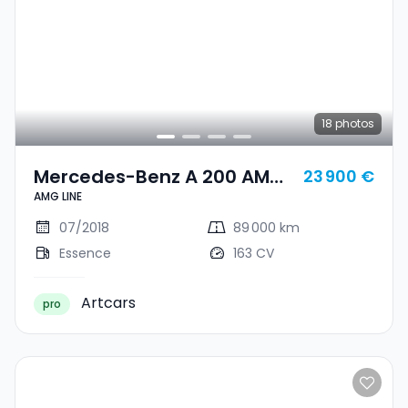
18
photos
Mercedes-Benz A 200 AMG
23 900 €
AMG LINE
LINE
07/2018
89 000 km
Essence
163 CV
Artcars
pro