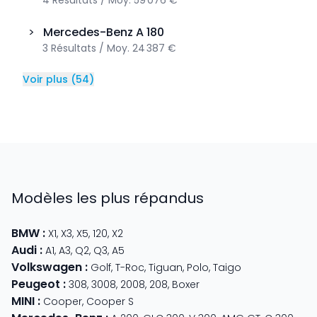
4
Résultats
/
Moy.
59 076 €
>
Mercedes-Benz
A 180
3
Résultats
/
Moy.
24 387 €
Voir plus
(
54
)
Modèles les plus répandus
BMW
:
X1
,
X3
,
X5
,
120
,
X2
Audi
:
A1
,
A3
,
Q2
,
Q3
,
A5
Volkswagen
:
Golf
,
T-Roc
,
Tiguan
,
Polo
,
Taigo
Peugeot
:
308
,
3008
,
2008
,
208
,
Boxer
MINI
:
Cooper
,
Cooper S