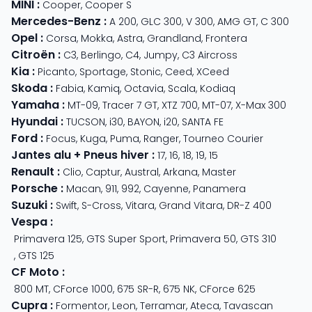
MINI
:
Cooper
,
Cooper S
Mercedes-Benz
:
A 200
,
GLC 300
,
V 300
,
AMG GT
,
C 300
Opel
:
Corsa
,
Mokka
,
Astra
,
Grandland
,
Frontera
Citroën
:
C3
,
Berlingo
,
C4
,
Jumpy
,
C3 Aircross
Kia
:
Picanto
,
Sportage
,
Stonic
,
Ceed
,
XCeed
Skoda
:
Fabia
,
Kamiq
,
Octavia
,
Scala
,
Kodiaq
Yamaha
:
MT-09
,
Tracer 7 GT
,
XTZ 700
,
MT-07
,
X-Max 300
Hyundai
:
TUCSON
,
i30
,
BAYON
,
i20
,
SANTA FE
Ford
:
Focus
,
Kuga
,
Puma
,
Ranger
,
Tourneo Courier
Jantes alu + Pneus hiver
:
17
,
16
,
18
,
19
,
15
Renault
:
Clio
,
Captur
,
Austral
,
Arkana
,
Master
Porsche
:
Macan
,
911
,
992
,
Cayenne
,
Panamera
Suzuki
:
Swift
,
S-Cross
,
Vitara
,
Grand Vitara
,
DR-Z 400
Vespa
:
Primavera 125
,
GTS Super Sport
,
Primavera 50
,
GTS 310
,
GTS 125
CF Moto
:
800 MT
,
CForce 1000
,
675 SR-R
,
675 NK
,
CForce 625
Cupra
:
Formentor
,
Leon
,
Terramar
,
Ateca
,
Tavascan