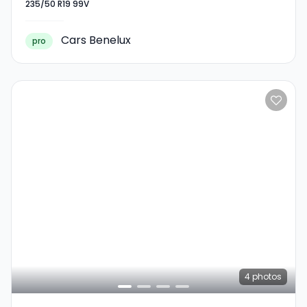
235/50 R19 99V
Cars Benelux
pro
4
photos