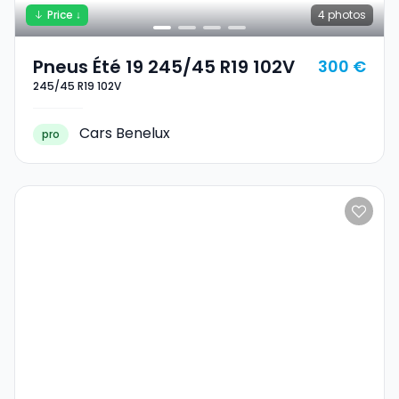
Price ↓
4
photos
Pneus Été 19 245/45 R19 102V
300 €
245/45 R19 102V
Cars Benelux
pro