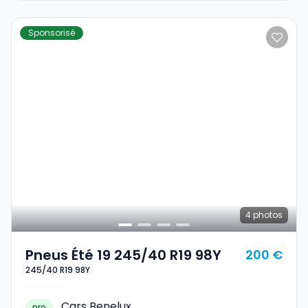
Sponsorisé
4
photos
Pneus Été 19 245/40 R19 98Y
200 €
245/40 R19 98Y
Cars Benelux
pro