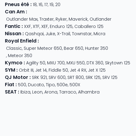
Pneus été
:
18
,
16
,
17
,
19
,
20
Can Am
:
Outlander Max
,
Traxter
,
Ryker
,
Maverick
,
Outlander
Fantic
:
XXF
,
XTF
,
XEF
,
Enduro 125
,
Caballero 125
Nissan
:
Qashqai
,
Juke
,
X-Trail
,
Townstar
,
Micra
Royal Enfield
:
Classic
,
Super Meteor 650
,
Bear 650
,
Hunter 350
,
Meteor 350
Kymco
:
Agility 50
,
MXU 700
,
MXU 550
,
DTX 360
,
Skytown 125
SYM
:
Orbit III
,
Jet 14
,
Fiddle 50
,
Jet 4 RX
,
Jet X 125
QJ Motor
:
SRK 921
,
SRV 600
,
SRT 800
,
SRK 125
,
SRV 125
Fiat
:
500
,
Ducato
,
Tipo
,
500e
,
500X
SEAT
:
Ibiza
,
Leon
,
Arona
,
Tarraco
,
Alhambra