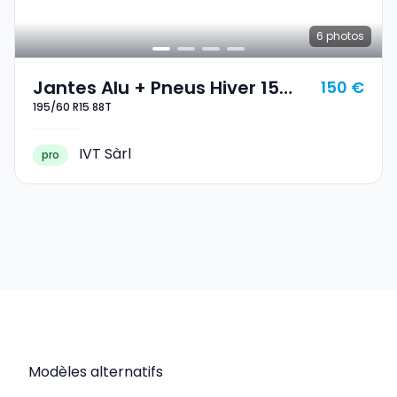
6
photos
Jantes Alu + Pneus Hiver 15
150 €
195/60 R15 88T
195/60 R15 88T
IVT Sàrl
pro
Modèles alternatifs