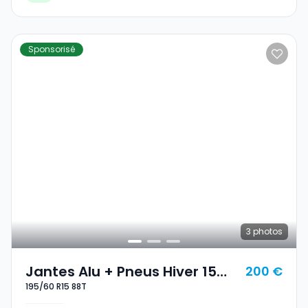
Sponsorisé
3
photos
Jantes Alu + Pneus Hiver 15
200 €
195/60 R15 88T
195/60 R15 88T