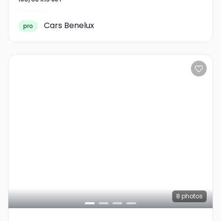
195/60 R15 88T
Cars Benelux
pro
8
photos