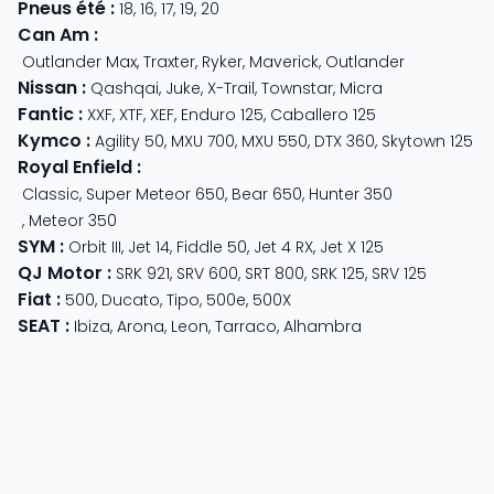
Pneus été
:
18
,
16
,
17
,
19
,
20
Can Am
:
Outlander Max
,
Traxter
,
Ryker
,
Maverick
,
Outlander
Nissan
:
Qashqai
,
Juke
,
X-Trail
,
Townstar
,
Micra
Fantic
:
XXF
,
XTF
,
XEF
,
Enduro 125
,
Caballero 125
Kymco
:
Agility 50
,
MXU 700
,
MXU 550
,
DTX 360
,
Skytown 125
Royal Enfield
:
Classic
,
Super Meteor 650
,
Bear 650
,
Hunter 350
,
Meteor 350
SYM
:
Orbit III
,
Jet 14
,
Fiddle 50
,
Jet 4 RX
,
Jet X 125
QJ Motor
:
SRK 921
,
SRV 600
,
SRT 800
,
SRK 125
,
SRV 125
Fiat
:
500
,
Ducato
,
Tipo
,
500e
,
500X
SEAT
:
Ibiza
,
Arona
,
Leon
,
Tarraco
,
Alhambra