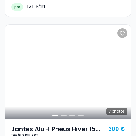
IVT Sàrl
pro
7
photos
Jantes Alu + Pneus Hiver 15
300 €
195/60 R15 88T