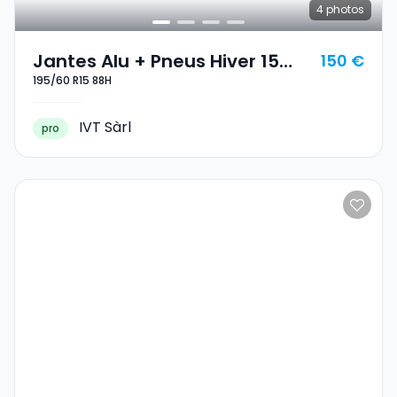
4
photos
Jantes Alu + Pneus Hiver 15
150 €
195/60 R15 88H
195/60 R15 88H
IVT Sàrl
pro