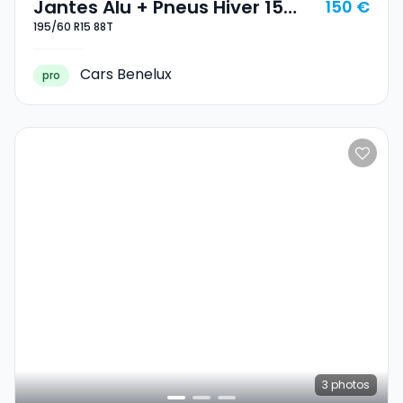
Jantes Alu + Pneus Hiver 15
150 €
195/60 R15 88T
195/60 R15 88T
Cars Benelux
pro
3
photos