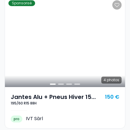
Sponsorisé
4
photos
Jantes Alu + Pneus Hiver 15
150 €
195/60 R15 88H
195/60 R15 88H
IVT Sàrl
pro