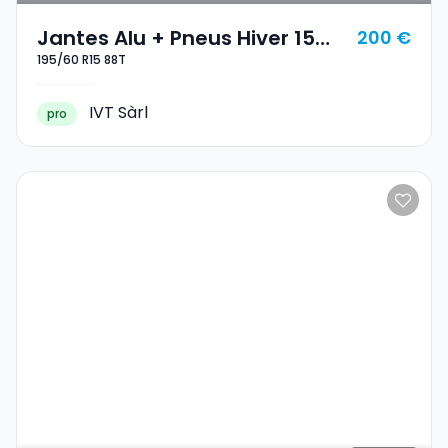
Jantes Alu + Pneus Hiver 15
200 €
195/60 R15 88T
195/60 R15 88T
IVT Sàrl
pro