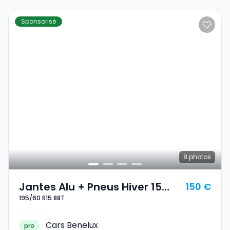
Sponsorisé
8
photos
Jantes Alu + Pneus Hiver 15
150 €
195/60 R15 88T
195/60 R15 88T
Cars Benelux
pro