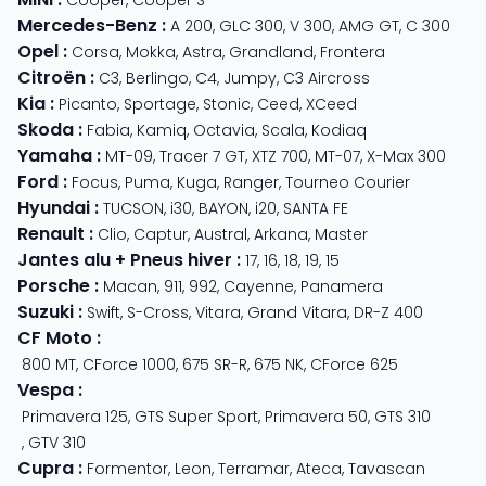
Cooper
,
Cooper S
Mercedes-Benz
:
A 200
,
GLC 300
,
V 300
,
AMG GT
,
C 300
Opel
:
Corsa
,
Mokka
,
Astra
,
Grandland
,
Frontera
Citroën
:
C3
,
Berlingo
,
C4
,
Jumpy
,
C3 Aircross
Kia
:
Picanto
,
Sportage
,
Stonic
,
Ceed
,
XCeed
Skoda
:
Fabia
,
Kamiq
,
Octavia
,
Scala
,
Kodiaq
Yamaha
:
MT-09
,
Tracer 7 GT
,
XTZ 700
,
MT-07
,
X-Max 300
Ford
:
Focus
,
Puma
,
Kuga
,
Ranger
,
Tourneo Courier
Hyundai
:
TUCSON
,
i30
,
BAYON
,
i20
,
SANTA FE
Renault
:
Clio
,
Captur
,
Austral
,
Arkana
,
Master
Jantes alu + Pneus hiver
:
17
,
16
,
18
,
19
,
15
Porsche
:
Macan
,
911
,
992
,
Cayenne
,
Panamera
Suzuki
:
Swift
,
S-Cross
,
Vitara
,
Grand Vitara
,
DR-Z 400
CF Moto
:
800 MT
,
CForce 1000
,
675 SR-R
,
675 NK
,
CForce 625
Vespa
:
Primavera 125
,
GTS Super Sport
,
Primavera 50
,
GTS 310
,
GTV 310
Cupra
:
Formentor
,
Leon
,
Terramar
,
Ateca
,
Tavascan