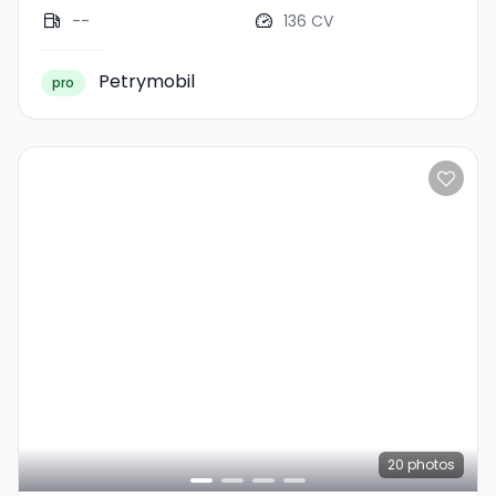
--
136 CV
Petrymobil
pro
20
photos