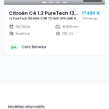
Citroën C4 1.2 PureTech 130
17 480 €
1.2 PureTech 130 MAX CUIR TO HUD GPS LANE SIDE
TVA recup.
MAX CUIR TO HUD GPS LANE
CAM360 1° MAIN
SIDE CAM360 1° MAIN
05/2024
16 800 km
Essence
130 CV
Cars Benelux
pro
Modèles alternatifs