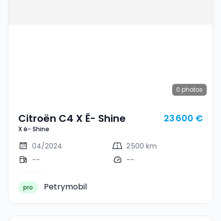
0
photos
Citroën C4 X Ë- Shine
23 600 €
X ë- Shine
04/2024
2 500 km
--
--
Petrymobil
pro