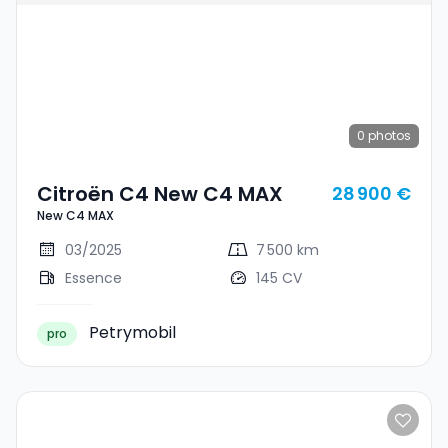
0
photos
Citroën C4 New C4 MAX
28 900 €
New C4 MAX
03/2025
7 500 km
Essence
145 CV
Petrymobil
pro