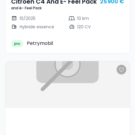
Citroën C4 And Ë- Feel Pack
25 900 €
and ë- Feel Pack
10/2025
10 km
Hybride essence
120 CV
Petrymobil
pro