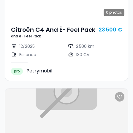
0
photos
Citroën C4 And Ë- Feel Pack
23 500 €
and ë- Feel Pack
12/2025
2 500 km
Essence
130 CV
Petrymobil
pro