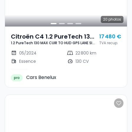
20
photos
Citroën C4 1.2 PureTech 130
17 480 €
1.2 PureTech 130 MAX CUIR TO HUD GPS LANE SIDE
TVA recup.
MAX CUIR TO HUD GPS LANE
CAM360 1° MAIN
SIDE CAM360 1° MAIN
05/2024
22 800 km
Essence
130 CV
Cars Benelux
pro