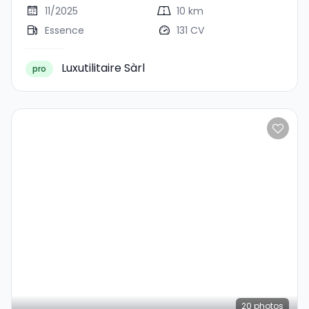
11/2025
10 km
Essence
131 CV
Luxutilitaire Sàrl
pro
20
photos