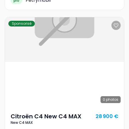
Petrymobil
pro
Sponsorisé
0
photos
Citroën C4 New C4 MAX
28 900 €
New C4 MAX