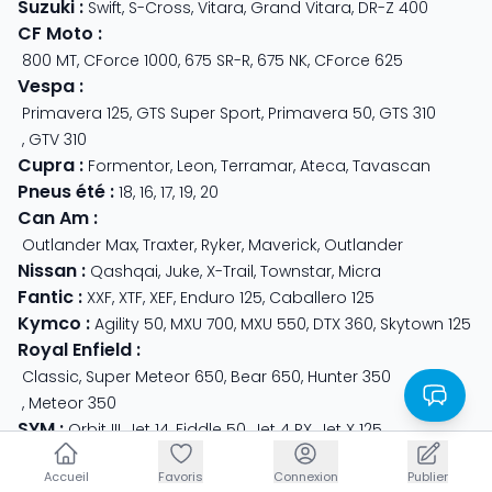
Suzuki
:
Swift
,
S-Cross
,
Vitara
,
Grand Vitara
,
DR-Z 400
CF Moto
:
800 MT
,
CForce 1000
,
675 SR-R
,
675 NK
,
CForce 625
Vespa
:
Primavera 125
,
GTS Super Sport
,
Primavera 50
,
GTS 310
,
GTV 310
Cupra
:
Formentor
,
Leon
,
Terramar
,
Ateca
,
Tavascan
Pneus été
:
18
,
16
,
17
,
19
,
20
Can Am
:
Outlander Max
,
Traxter
,
Ryker
,
Maverick
,
Outlander
Nissan
:
Qashqai
,
Juke
,
X-Trail
,
Townstar
,
Micra
Fantic
:
XXF
,
XTF
,
XEF
,
Enduro 125
,
Caballero 125
Kymco
:
Agility 50
,
MXU 700
,
MXU 550
,
DTX 360
,
Skytown 125
Royal Enfield
:
Classic
,
Super Meteor 650
,
Bear 650
,
Hunter 350
,
Meteor 350
SYM
:
Orbit III
,
Jet 14
,
Fiddle 50
,
Jet 4 RX
,
Jet X 125
QJ Motor
:
SRK 921
,
SRV 600
,
SRT 800
,
SRK 125
,
SRV 125
Accueil
Accueil
Favoris
Favoris
Connexion
Connexion
Publier
Publier
Fiat
:
500
,
Ducato
,
Tipo
,
500e
,
500X