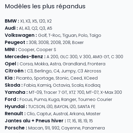
Modèles les plus répandus
BMW
:
X1
,
X3
,
X5
,
120
,
X2
Audi
:
A1
,
A3
,
Q2
,
Q3
,
A5
Volkswagen
:
Golf
,
T-Roc
,
Tiguan
,
Polo
,
Taigo
Peugeot
:
308
,
3008
,
2008
,
208
,
Boxer
MINI
:
Cooper
,
Cooper S
Mercedes-Benz
:
A 200
,
GLC 300
,
V 300
,
AMG GT
,
C 300
Opel
:
Corsa
,
Mokka
,
Astra
,
Grandland
,
Frontera
Citroën
:
C3
,
Berlingo
,
C4
,
Jumpy
,
C3 Aircross
Kia
:
Picanto
,
Sportage
,
Stonic
,
Ceed
,
XCeed
Skoda
:
Fabia
,
Kamiq
,
Octavia
,
Scala
,
Kodiaq
Yamaha
:
MT-09
,
Tracer 7 GT
,
XTZ 700
,
MT-07
,
X-Max 300
Ford
:
Focus
,
Puma
,
Kuga
,
Ranger
,
Tourneo Courier
Hyundai
:
TUCSON
,
i30
,
BAYON
,
i20
,
SANTA FE
Renault
:
Clio
,
Captur
,
Austral
,
Arkana
,
Master
Jantes alu + Pneus hiver
:
17
,
16
,
18
,
19
,
15
Porsche
:
Macan
,
911
,
992
,
Cayenne
,
Panamera