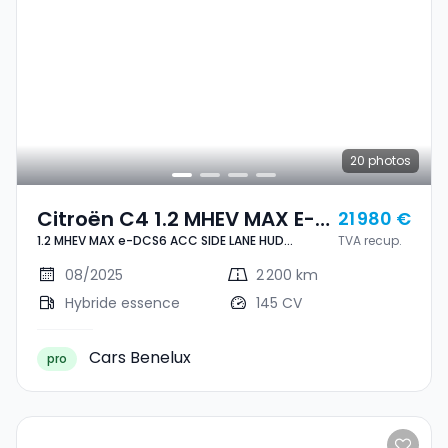
20
photos
Citroën C4 1.2 MHEV MAX E-
21 980 €
1.2 MHEV MAX e-DCS6 ACC SIDE LANE HUD
TVA recup.
DCS6 ACC SIDE LANE HUD
CAM360 1° MAIN
CAM360 1° MAIN
08/2025
2 200 km
Hybride essence
145 CV
Cars Benelux
pro