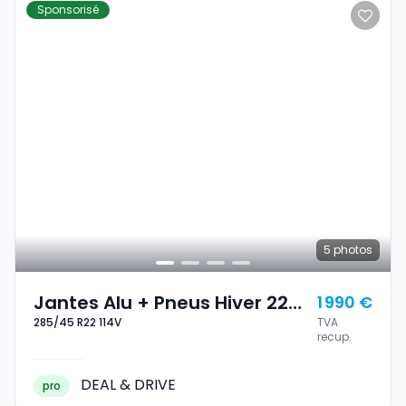
Sponsorisé
5
photos
Jantes Alu + Pneus Hiver 22
1 990 €
285/45 R22 114V
TVA
285/45 R22 114V
recup.
DEAL & DRIVE
pro