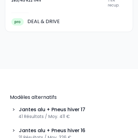
285/45 R22 114V
TVA
285/45 R22 114V
recup.
DEAL & DRIVE
pro
Modèles alternatifs
>
Jantes alu + Pneus hiver
17
41
Résultats
/
Moy.
411 €
>
Jantes alu + Pneus hiver
16
31
Résultats
/
Moy.
326 €