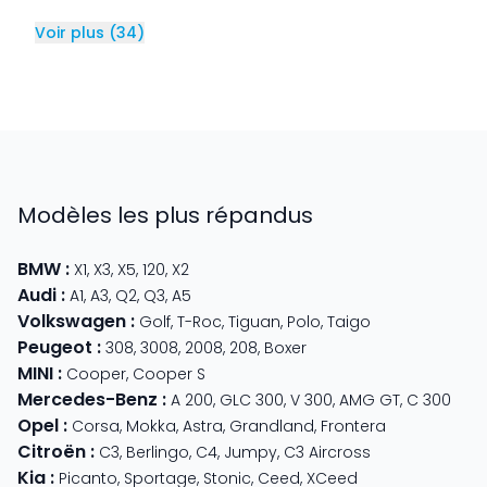
Voir plus
(
34
)
Modèles les plus répandus
BMW
:
X1
,
X3
,
X5
,
120
,
X2
Audi
:
A1
,
A3
,
Q2
,
Q3
,
A5
Volkswagen
:
Golf
,
T-Roc
,
Tiguan
,
Polo
,
Taigo
Peugeot
:
308
,
3008
,
2008
,
208
,
Boxer
MINI
:
Cooper
,
Cooper S
Mercedes-Benz
:
A 200
,
GLC 300
,
V 300
,
AMG GT
,
C 300
Opel
:
Corsa
,
Mokka
,
Astra
,
Grandland
,
Frontera
Citroën
:
C3
,
Berlingo
,
C4
,
Jumpy
,
C3 Aircross
Kia
:
Picanto
,
Sportage
,
Stonic
,
Ceed
,
XCeed