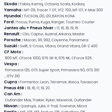
Skoda
:
Fabia
,
Kamiq
,
Octavia
,
Scala
,
Kodiaq
Yamaha
:
MT-09
,
Tracer 7 GT
,
XTZ 700
,
MT-07
,
X-Max 300
Hyundai
:
TUCSON
,
i30
,
i20
,
BAYON
,
KONA
Ford
:
Focus
,
Puma
,
Kuga
,
Ranger
,
Tourneo Courier
Jantes alu + Pneus hiver
:
17
,
16
,
18
,
19
,
15
Renault
:
Clio
,
Captur
,
Austral
,
Arkana
,
Master
Porsche
:
Macan
,
911
,
992
,
Cayenne
,
Panamera
Suzuki
:
Swift
,
S-Cross
,
Vitara
,
Grand Vitara
,
DR-Z 400
CF Moto
:
800 MT
,
CForce 1000
,
675 SR-R
,
675 NK
,
CForce 625
Vespa
:
Primavera 125
,
GTS Super Sport
,
Primavera 50
,
GTS 310
,
GTV 310
Cupra
:
Formentor
,
Leon
,
Terramar
,
Ateca
,
Tavascan
Pneus été
:
18
,
16
,
17
,
19
,
20
Can Am
:
Outlander Max
,
Traxter
,
Ryker
,
Maverick
,
Outlander
Nissan
:
Qashqai
,
Juke
,
X-Trail
,
Townstar
,
Micra
Fantic
:
XXF
,
XTF
,
XEF
,
Enduro 125
,
Caballero 125