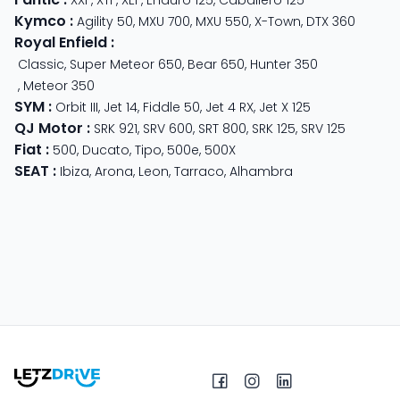
Kymco
:
Agility 50
,
MXU 700
,
MXU 550
,
X-Town
,
DTX 360
Royal Enfield
:
Classic
,
Super Meteor 650
,
Bear 650
,
Hunter 350
,
Meteor 350
SYM
:
Orbit III
,
Jet 14
,
Fiddle 50
,
Jet 4 RX
,
Jet X 125
QJ Motor
:
SRK 921
,
SRV 600
,
SRT 800
,
SRK 125
,
SRV 125
Fiat
:
500
,
Ducato
,
Tipo
,
500e
,
500X
SEAT
:
Ibiza
,
Arona
,
Leon
,
Tarraco
,
Alhambra