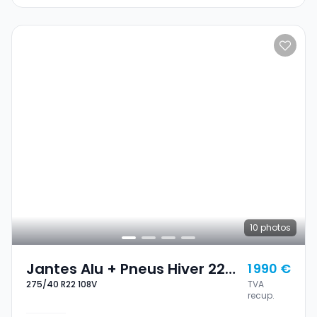
10
photos
Jantes Alu + Pneus Hiver 22
1 990 €
275/40 R22 108V
TVA
275/40 R22 108V
recup.