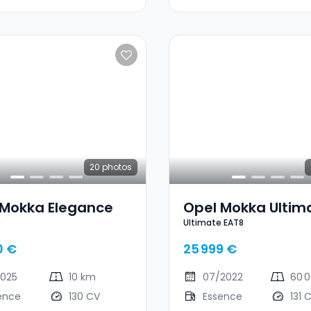
20
photos
 Mokka Elegance
Opel Mokka Ultim
e
Ultimate EAT8
EAT8
0 €
25 999 €
2025
10 km
07/2022
60 
ence
130 CV
Essence
131 