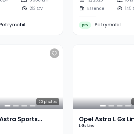
2024
5 000 km
12/2025
10 
213 CV
Essence
145
Petrymobil
Petrymobil
pro
20
photos
Astra Sports
Opel Astra L Gs Li
L Gs Line
r L Gs Line