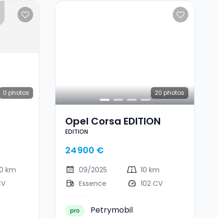
0
photos
20
photos
Opel Corsa EDITION
EDITION
24 900 €
00 km
09/2025
10 km
CV
Essence
102 CV
Petrymobil
pro