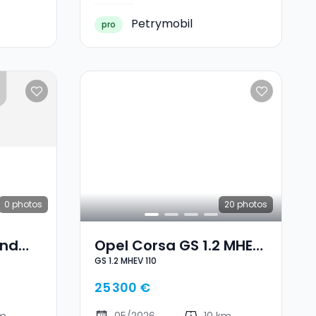
Petrymobil
pro
0
photos
20
photos
And
Opel Corsa GS 1.2 MHEV
GS 1.2 MHEV 110
110
25 300 €