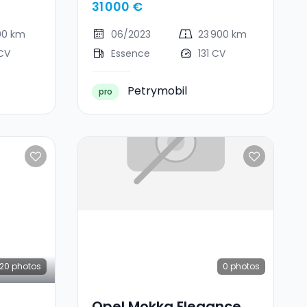
31 000 €
00 km
06/2023
23 900 km
CV
Essence
131 CV
Petrymobil
pro
20
photos
0
photos
Opel Mokka Elegance