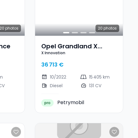
20
photos
20
photos
nce
Opel Grandland X
X Innovation
Innovation
36 713 €
km
10/2022
15 405 km
CV
Diesel
131 CV
Petrymobil
pro