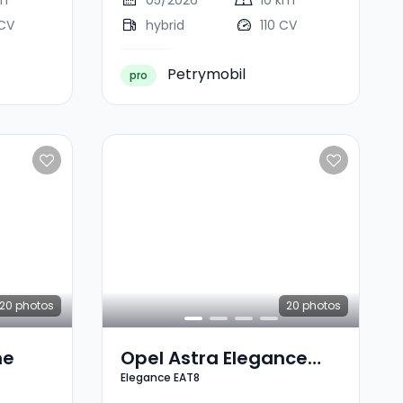
km
05/2026
10 km
 CV
hybrid
110 CV
Petrymobil
pro
20
photos
20
photos
ne
Opel Astra Elegance
Elegance EAT8
EAT8