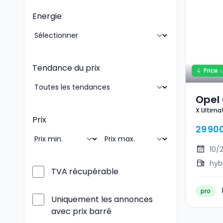
Energie
Tendance du prix
Price ↓
Opel
X Ultima
Ultim
Prix
29 90
10/
hyb
TVA récupérable
pro
Uniquement les annonces
avec prix barré