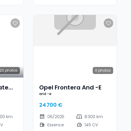
20
photos
0
photos
ate
Opel Frontera And -e
and -e
24 700 €
000 km
06/2025
8 300 km
CV
Essence
145 CV