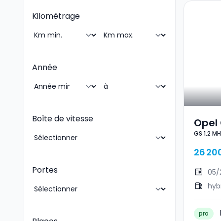
Kilomètrage
Année
Boîte de vitesse
Opel 
GS 1.2 M
145
26 20
Portes
05/
hyb
pro