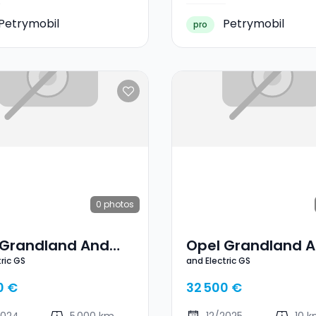
Petrymobil
Petrymobil
pro
0
photos
 Grandland And
Opel Grandland 
ric GS
and Electric GS
ric GS
Electric GS
0 €
32 500 €