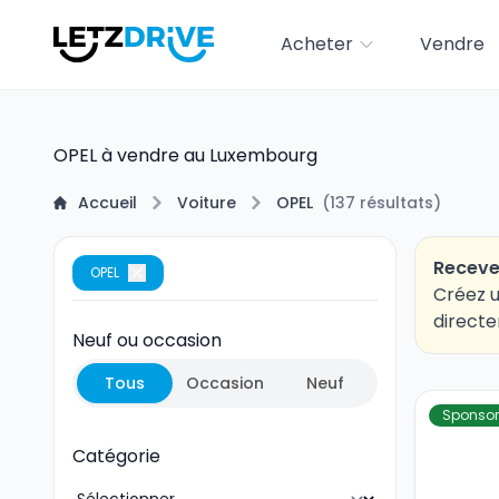
Acheter
Vendre
OPEL à vendre au Luxembourg
Accueil
Voiture
OPEL
(
137
résultats
)
Receve
OPEL
Créez u
directe
Neuf ou occasion
Tous
Occasion
Neuf
Sponsor
Catégorie