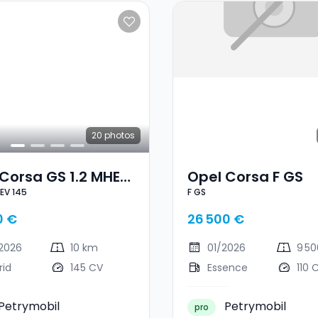
20
photos
Corsa GS 1.2 MHEV
Opel Corsa F GS
HEV 145
F GS
0 €
26 500 €
2026
10 km
01/2026
9 5
rid
145 CV
Essence
110 
Petrymobil
Petrymobil
pro