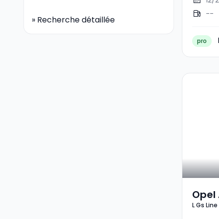
12/
--
»
Recherche détaillée
pro
Opel 
L Gs Line
Toure