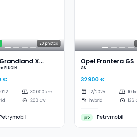
20
photos
 Grandland X
Opel Frontera GS
te PLUGIN
GS
ate PLUGIN
0 €
32 900 €
2022
30 000 km
12/2025
10 
rid
200 CV
hybrid
136 
Petrymobil
Petrymobil
pro