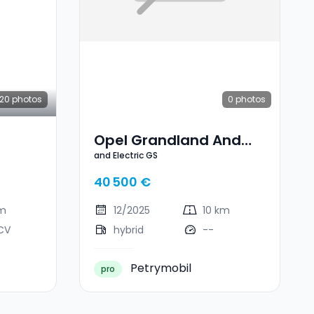
20
photos
0
photos
Opel Grandland And
and Electric GS
Electric GS
40 500 €
km
12/2025
10 km
CV
hybrid
--
Petrymobil
pro