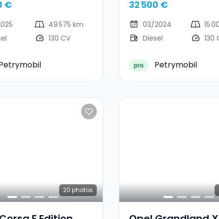
0 €
32 500 €
2025
49 575 km
03/2024
15 0
sel
130 CV
Diesel
130 
Petrymobil
Petrymobil
pro
20
photos
Corsa F Edition
Opel Grandland X