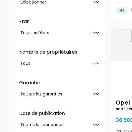
pro
État
Nombre de propriétaires
Garantie
Opel
and Elect
Elect
Date de publication
36 50