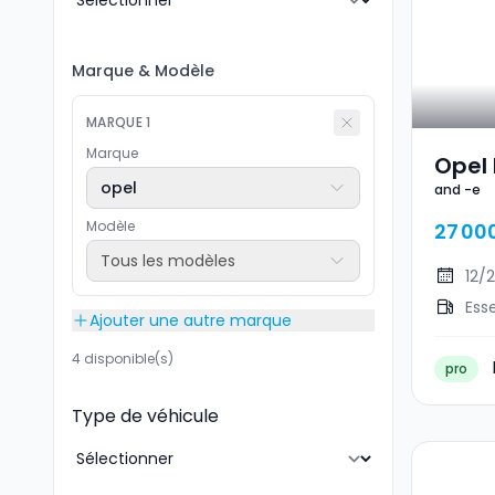
Marque
&
Modèle
MARQUE
1
Marque
Opel 
opel
and -e
Modèle
27 00
Tous les modèles
12/
Ess
Ajouter une autre marque
4 disponible(s)
pro
Type de véhicule