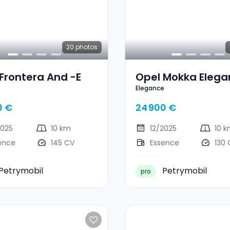
20
photos
Frontera And -e
Opel Mokka Elega
Elegance
0 €
24 900 €
2025
10 km
12/2025
10 
ence
145 CV
Essence
130 
Petrymobil
Petrymobil
pro