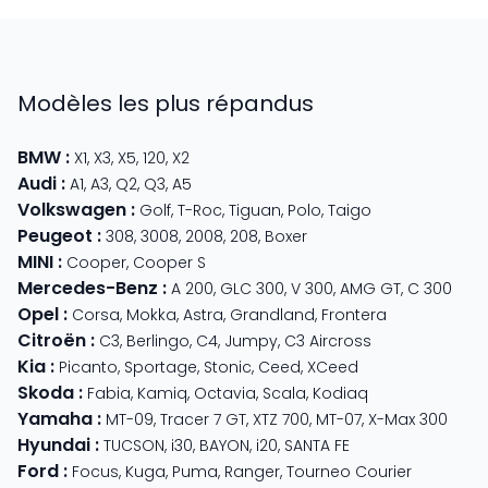
Modèles les plus répandus
BMW
:
X1
,
X3
,
X5
,
120
,
X2
Audi
:
A1
,
A3
,
Q2
,
Q3
,
A5
Volkswagen
:
Golf
,
T-Roc
,
Tiguan
,
Polo
,
Taigo
Peugeot
:
308
,
3008
,
2008
,
208
,
Boxer
MINI
:
Cooper
,
Cooper S
Mercedes-Benz
:
A 200
,
GLC 300
,
V 300
,
AMG GT
,
C 300
Opel
:
Corsa
,
Mokka
,
Astra
,
Grandland
,
Frontera
Citroën
:
C3
,
Berlingo
,
C4
,
Jumpy
,
C3 Aircross
Kia
:
Picanto
,
Sportage
,
Stonic
,
Ceed
,
XCeed
Skoda
:
Fabia
,
Kamiq
,
Octavia
,
Scala
,
Kodiaq
Yamaha
:
MT-09
,
Tracer 7 GT
,
XTZ 700
,
MT-07
,
X-Max 300
Hyundai
:
TUCSON
,
i30
,
BAYON
,
i20
,
SANTA FE
Ford
:
Focus
,
Kuga
,
Puma
,
Ranger
,
Tourneo Courier