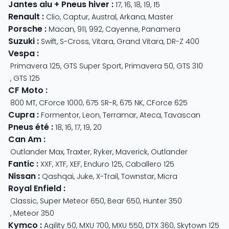
Jantes alu + Pneus hiver
:
17
,
16
,
18
,
19
,
15
Renault
:
Clio
,
Captur
,
Austral
,
Arkana
,
Master
Porsche
:
Macan
,
911
,
992
,
Cayenne
,
Panamera
Suzuki
:
Swift
,
S-Cross
,
Vitara
,
Grand Vitara
,
DR-Z 400
Vespa
:
Primavera 125
,
GTS Super Sport
,
Primavera 50
,
GTS 310
,
GTS 125
CF Moto
:
800 MT
,
CForce 1000
,
675 SR-R
,
675 NK
,
CForce 625
Cupra
:
Formentor
,
Leon
,
Terramar
,
Ateca
,
Tavascan
Pneus été
:
18
,
16
,
17
,
19
,
20
Can Am
:
Outlander Max
,
Traxter
,
Ryker
,
Maverick
,
Outlander
Fantic
:
XXF
,
XTF
,
XEF
,
Enduro 125
,
Caballero 125
Nissan
:
Qashqai
,
Juke
,
X-Trail
,
Townstar
,
Micra
Royal Enfield
:
Classic
,
Super Meteor 650
,
Bear 650
,
Hunter 350
,
Meteor 350
Kymco
:
Agility 50
,
MXU 700
,
MXU 550
,
DTX 360
,
Skytown 125