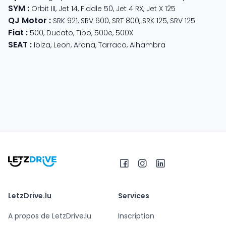
SYM
:
Orbit III
,
Jet 14
,
Fiddle 50
,
Jet 4 RX
,
Jet X 125
QJ Motor
:
SRK 921
,
SRV 600
,
SRT 800
,
SRK 125
,
SRV 125
Fiat
:
500
,
Ducato
,
Tipo
,
500e
,
500X
SEAT
:
Ibiza
,
Leon
,
Arona
,
Tarraco
,
Alhambra
LetzDrive.lu
Services
A propos de LetzDrive.lu
Inscription