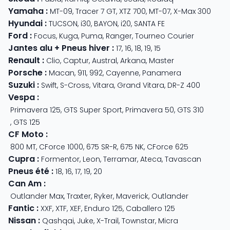
Yamaha
:
MT-09
,
Tracer 7 GT
,
XTZ 700
,
MT-07
,
X-Max 300
Hyundai
:
TUCSON
,
i30
,
BAYON
,
i20
,
SANTA FE
Ford
:
Focus
,
Kuga
,
Puma
,
Ranger
,
Tourneo Courier
Jantes alu + Pneus hiver
:
17
,
16
,
18
,
19
,
15
Renault
:
Clio
,
Captur
,
Austral
,
Arkana
,
Master
Porsche
:
Macan
,
911
,
992
,
Cayenne
,
Panamera
Suzuki
:
Swift
,
S-Cross
,
Vitara
,
Grand Vitara
,
DR-Z 400
Vespa
:
Primavera 125
,
GTS Super Sport
,
Primavera 50
,
GTS 310
,
GTS 125
CF Moto
:
800 MT
,
CForce 1000
,
675 SR-R
,
675 NK
,
CForce 625
Cupra
:
Formentor
,
Leon
,
Terramar
,
Ateca
,
Tavascan
Pneus été
:
18
,
16
,
17
,
19
,
20
Can Am
:
Outlander Max
,
Traxter
,
Ryker
,
Maverick
,
Outlander
Fantic
:
XXF
,
XTF
,
XEF
,
Enduro 125
,
Caballero 125
Nissan
:
Qashqai
,
Juke
,
X-Trail
,
Townstar
,
Micra