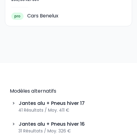
255/35 R21 98V
Cars Benelux
pro
Modèles alternatifs
>
Jantes alu + Pneus hiver
17
41
Résultats
/
Moy.
411 €
>
Jantes alu + Pneus hiver
16
31
Résultats
/
Moy.
326 €