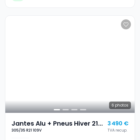
6
photos
Jantes Alu + Pneus Hiver 21
3 490 €
305/35 R21 109V
TVA recup.
305/35 R21 109V