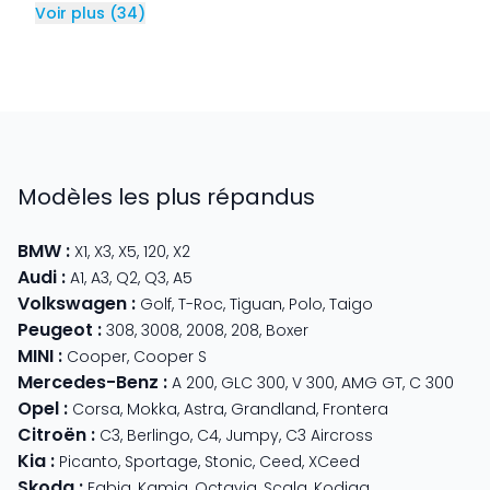
Voir plus
(
34
)
Modèles les plus répandus
BMW
:
X1
,
X3
,
X5
,
120
,
X2
Audi
:
A1
,
A3
,
Q2
,
Q3
,
A5
Volkswagen
:
Golf
,
T-Roc
,
Tiguan
,
Polo
,
Taigo
Peugeot
:
308
,
3008
,
2008
,
208
,
Boxer
MINI
:
Cooper
,
Cooper S
Mercedes-Benz
:
A 200
,
GLC 300
,
V 300
,
AMG GT
,
C 300
Opel
:
Corsa
,
Mokka
,
Astra
,
Grandland
,
Frontera
Citroën
:
C3
,
Berlingo
,
C4
,
Jumpy
,
C3 Aircross
Kia
:
Picanto
,
Sportage
,
Stonic
,
Ceed
,
XCeed
Skoda
:
Fabia
,
Kamiq
,
Octavia
,
Scala
,
Kodiaq