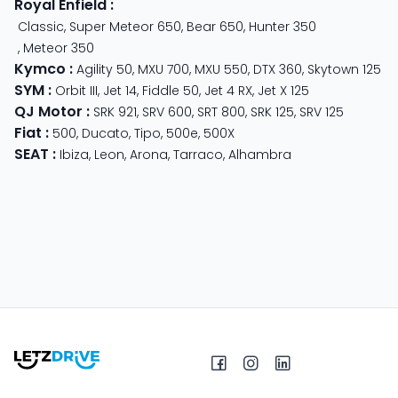
Royal Enfield
:
Classic
,
Super Meteor 650
,
Bear 650
,
Hunter 350
,
Meteor 350
Kymco
:
Agility 50
,
MXU 700
,
MXU 550
,
DTX 360
,
Skytown 125
SYM
:
Orbit III
,
Jet 14
,
Fiddle 50
,
Jet 4 RX
,
Jet X 125
QJ Motor
:
SRK 921
,
SRV 600
,
SRT 800
,
SRK 125
,
SRV 125
Fiat
:
500
,
Ducato
,
Tipo
,
500e
,
500X
SEAT
:
Ibiza
,
Leon
,
Arona
,
Tarraco
,
Alhambra