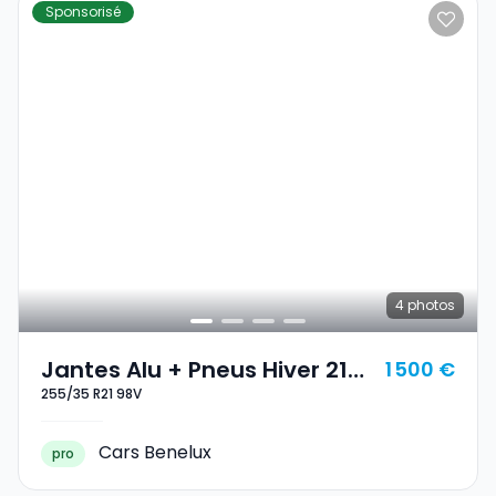
Sponsorisé
4
photos
Jantes Alu + Pneus Hiver 21
1 500 €
255/35 R21 98V
255/35 R21 98V
Cars Benelux
pro