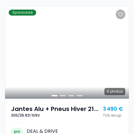
Sponsorisé
6
photos
Jantes Alu + Pneus Hiver 21
3 490 €
305/35 R21 109V
TVA recup.
305/35 R21 109V
DEAL & DRIVE
pro