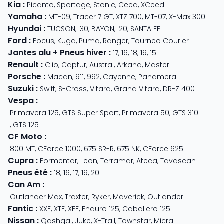
Kia
:
Picanto
,
Sportage
,
Stonic
,
Ceed
,
XCeed
Yamaha
:
MT-09
,
Tracer 7 GT
,
XTZ 700
,
MT-07
,
X-Max 300
Hyundai
:
TUCSON
,
i30
,
BAYON
,
i20
,
SANTA FE
Ford
:
Focus
,
Kuga
,
Puma
,
Ranger
,
Tourneo Courier
Jantes alu + Pneus hiver
:
17
,
16
,
18
,
19
,
15
Renault
:
Clio
,
Captur
,
Austral
,
Arkana
,
Master
Porsche
:
Macan
,
911
,
992
,
Cayenne
,
Panamera
Suzuki
:
Swift
,
S-Cross
,
Vitara
,
Grand Vitara
,
DR-Z 400
Vespa
:
Primavera 125
,
GTS Super Sport
,
Primavera 50
,
GTS 310
,
GTS 125
CF Moto
:
800 MT
,
CForce 1000
,
675 SR-R
,
675 NK
,
CForce 625
Cupra
:
Formentor
,
Leon
,
Terramar
,
Ateca
,
Tavascan
Pneus été
:
18
,
16
,
17
,
19
,
20
Can Am
:
Outlander Max
,
Traxter
,
Ryker
,
Maverick
,
Outlander
Fantic
:
XXF
,
XTF
,
XEF
,
Enduro 125
,
Caballero 125
Nissan
:
Qashqai
,
Juke
,
X-Trail
,
Townstar
,
Micra