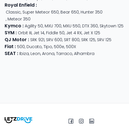
Royal Enfield
:
Classic
,
Super Meteor 650
,
Bear 650
,
Hunter 350
,
Meteor 350
Kymco
:
Agility 50
,
MXU 700
,
MXU 550
,
DTX 360
,
Skytown 125
SYM
:
Orbit III
,
Jet 14
,
Fiddle 50
,
Jet 4 RX
,
Jet X 125
QJ Motor
:
SRK 921
,
SRV 600
,
SRT 800
,
SRK 125
,
SRV 125
Fiat
:
500
,
Ducato
,
Tipo
,
500e
,
500X
SEAT
:
Ibiza
,
Leon
,
Arona
,
Tarraco
,
Alhambra