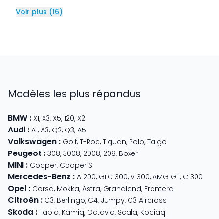
Voir plus
(
16
)
Modèles les plus répandus
BMW
:
X1
,
X3
,
X5
,
120
,
X2
Audi
:
A1
,
A3
,
Q2
,
Q3
,
A5
Volkswagen
:
Golf
,
T-Roc
,
Tiguan
,
Polo
,
Taigo
Peugeot
:
308
,
3008
,
2008
,
208
,
Boxer
MINI
:
Cooper
,
Cooper S
Mercedes-Benz
:
A 200
,
GLC 300
,
V 300
,
AMG GT
,
C 300
Opel
:
Corsa
,
Mokka
,
Astra
,
Grandland
,
Frontera
Citroën
:
C3
,
Berlingo
,
C4
,
Jumpy
,
C3 Aircross
Skoda
:
Fabia
,
Kamiq
,
Octavia
,
Scala
,
Kodiaq