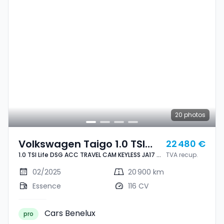
20
photos
Volkswagen Taigo 1.0 TSI
22 480 €
1.0 TSI Life DSG ACC TRAVEL CAM KEYLESS JA17 1°
TVA recup.
Life DSG ACC TRAVEL CAM
MAIN
KEYLESS JA17 1° MAIN
02/2025
20 900 km
Essence
116 CV
Cars Benelux
pro