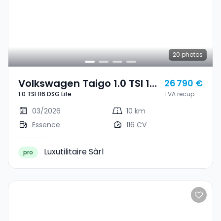
20
photos
Volkswagen Taigo 1.0 TSI 116
26 790 €
1.0 TSI 116 DSG Life
TVA recup.
DSG Life
03/2026
10 km
Essence
116 CV
Luxutilitaire Sàrl
pro