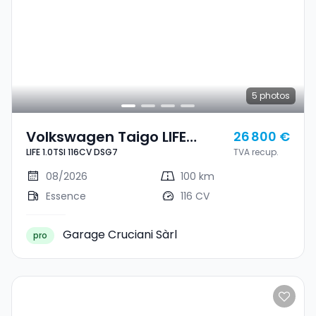
5
photos
Volkswagen Taigo LIFE
26 800 €
LIFE 1.0TSI 116CV DSG7
TVA recup.
1.0TSI 116CV DSG7
08/2026
100 km
Essence
116 CV
Garage Cruciani Sàrl
pro