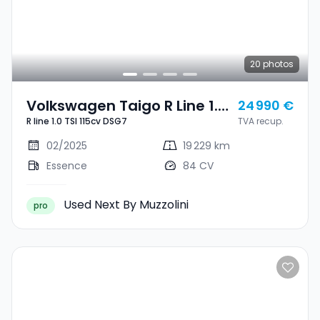
20
photos
Volkswagen Taigo R Line 1.0
24 990 €
R line 1.0 TSI 115cv DSG7
TVA recup.
TSI 115cv DSG7
02/2025
19 229 km
Essence
84 CV
Used Next By Muzzolini
pro