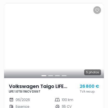
5
photos
Volkswagen Taigo LIFE
26 800 €
LIFE 1.0TSI 116CV DSG7
TVA recup.
1.0TSI 116CV DSG7
06/2026
100 km
Essence
116 CV