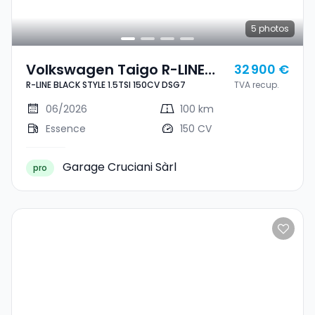
5
photos
Volkswagen Taigo R-LINE
32 900 €
R-LINE BLACK STYLE 1.5TSI 150CV DSG7
TVA recup.
BLACK STYLE 1.5TSI 150CV
DSG7
06/2026
100 km
Essence
150 CV
Garage Cruciani Sàrl
pro