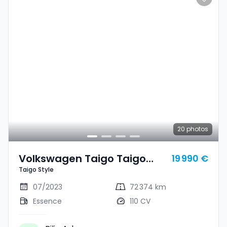
20
photos
Volkswagen Taigo Taigo
19 990 €
Taigo Style
Style
07/2023
72 374 km
Essence
110 CV