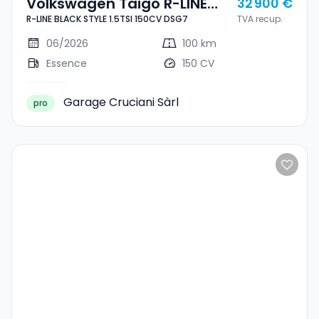
Volkswagen Taigo R-LINE
32 900 €
R-LINE BLACK STYLE 1.5TSI 150CV DSG7
TVA recup.
BLACK STYLE 1.5TSI 150CV
DSG7
06/2026
100 km
Essence
150 CV
Garage Cruciani Sàrl
pro