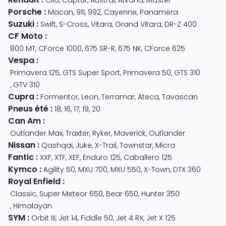
Porsche
:
Macan
,
911
,
992
,
Cayenne
,
Panamera
Suzuki
:
Swift
,
S-Cross
,
Vitara
,
Grand Vitara
,
DR-Z 400
CF Moto
:
800 MT
,
CForce 1000
,
675 SR-R
,
675 NK
,
CForce 625
Vespa
:
Primavera 125
,
GTS Super Sport
,
Primavera 50
,
GTS 310
,
GTV 310
Cupra
:
Formentor
,
Leon
,
Terramar
,
Ateca
,
Tavascan
Pneus été
:
18
,
16
,
17
,
19
,
20
Can Am
:
Outlander Max
,
Traxter
,
Ryker
,
Maverick
,
Outlander
Nissan
:
Qashqai
,
Juke
,
X-Trail
,
Townstar
,
Micra
Fantic
:
XXF
,
XTF
,
XEF
,
Enduro 125
,
Caballero 125
Kymco
:
Agility 50
,
MXU 700
,
MXU 550
,
X-Town
,
DTX 360
Royal Enfield
:
Classic
,
Super Meteor 650
,
Bear 650
,
Hunter 350
,
Himalayan
SYM
:
Orbit III
,
Jet 14
,
Fiddle 50
,
Jet 4 RX
,
Jet X 125