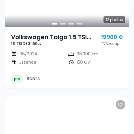
12
photos
Volkswagen Taigo 1.5 TSI
19 900 €
1.5 TSI DSG 150cv
TVA recup.
DSG 150cv
06/2024
96 000 km
Essence
150 CV
Scars
pro