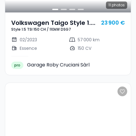
11
photos
Volkswagen Taigo Style 1.5
23 900 €
Style 1.5 TSI 150 CH / 110kW DSG7
TSI 150 CH / 110kW DSG7
02/2023
57 000 km
Essence
150 CV
Garage Roby Cruciani Sàrl
pro