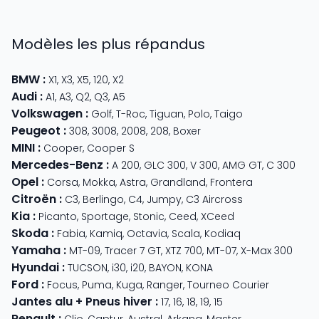
Modèles les plus répandus
BMW
:
X1
,
X3
,
X5
,
120
,
X2
Audi
:
A1
,
A3
,
Q2
,
Q3
,
A5
Volkswagen
:
Golf
,
T-Roc
,
Tiguan
,
Polo
,
Taigo
Peugeot
:
308
,
3008
,
2008
,
208
,
Boxer
MINI
:
Cooper
,
Cooper S
Mercedes-Benz
:
A 200
,
GLC 300
,
V 300
,
AMG GT
,
C 300
Opel
:
Corsa
,
Mokka
,
Astra
,
Grandland
,
Frontera
Citroën
:
C3
,
Berlingo
,
C4
,
Jumpy
,
C3 Aircross
Kia
:
Picanto
,
Sportage
,
Stonic
,
Ceed
,
XCeed
Skoda
:
Fabia
,
Kamiq
,
Octavia
,
Scala
,
Kodiaq
Yamaha
:
MT-09
,
Tracer 7 GT
,
XTZ 700
,
MT-07
,
X-Max 300
Hyundai
:
TUCSON
,
i30
,
i20
,
BAYON
,
KONA
Ford
:
Focus
,
Puma
,
Kuga
,
Ranger
,
Tourneo Courier
Jantes alu + Pneus hiver
:
17
,
16
,
18
,
19
,
15
Renault
:
Clio
,
Captur
,
Austral
,
Arkana
,
Master