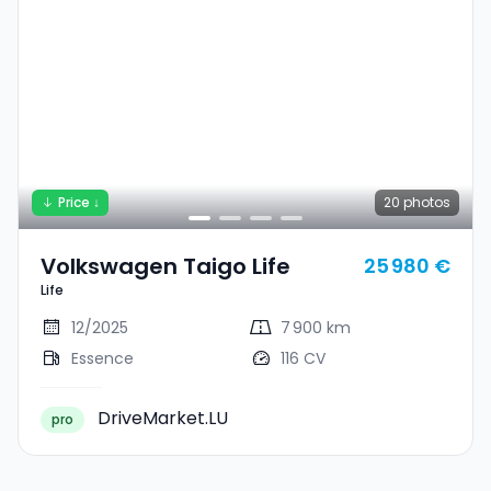
Price ↓
20
photos
Volkswagen Taigo Life
25 980 €
Life
12/2025
7 900 km
Essence
116 CV
DriveMarket.LU
pro