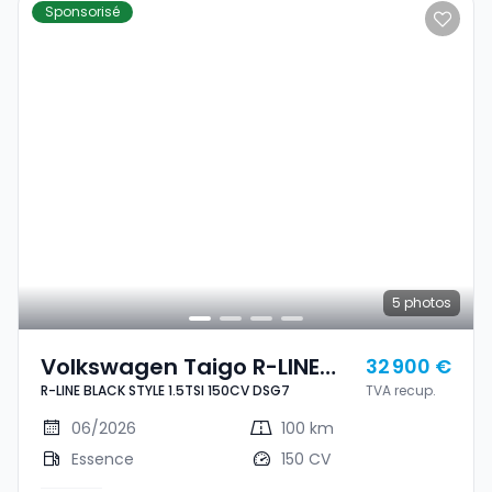
Sponsorisé
5
photos
Volkswagen Taigo R-LINE
32 900 €
R-LINE BLACK STYLE 1.5TSI 150CV DSG7
TVA recup.
BLACK STYLE 1.5TSI 150CV
DSG7
06/2026
100 km
Essence
150 CV