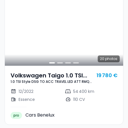
20
photos
Volkswagen Taigo 1.0 TSI
19 780 €
1.0 TSI Style DSG TO ACC TRAVEL LED ATT RMQ
Style DSG TO ACC TRAVEL
JA17
LED ATT RMQ JA17
12/2022
54 400 km
Essence
110 CV
Cars Benelux
pro