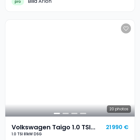
Bilia Arlon
pro
20
photos
Volkswagen Taigo 1.0 TSI
21 990 €
1.0 TSI 81kW DSG
81kW DSG