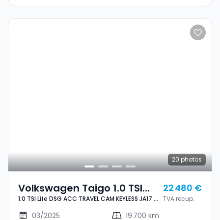
20
photos
Volkswagen Taigo 1.0 TSI
22 480 €
1.0 TSI Life DSG ACC TRAVEL CAM KEYLESS JA17 1°
TVA recup.
Life DSG ACC TRAVEL CAM
MAIN
KEYLESS JA17 1° MAIN
03/2025
19 700 km