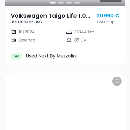
Volkswagen Taigo Life 1.0
20 990 €
Life 1.0 TSi 116 DSG
TVA recup.
TSi 116 DSG
10/2024
31 844 km
Essence
85 CV
Used Next By Muzzolini
pro