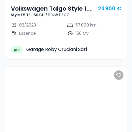
Volkswagen Taigo Style 1.5
23 900 €
Style 1.5 TSI 150 CH / 110kW DSG7
TSI 150 CH / 110kW DSG7
02/2023
57 000 km
Essence
150 CV
Garage Roby Cruciani Sàrl
pro