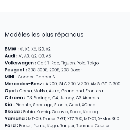
Modèles les plus répandus
BMW
:
X1
,
X3
,
X5
,
120
,
X2
Audi
:
A1
,
A3
,
Q2
,
Q3
,
A5
Volkswagen
:
Golf
,
T-Roc
,
Tiguan
,
Polo
,
Taigo
Peugeot
:
308
,
3008
,
2008
,
208
,
Boxer
MINI
:
Cooper
,
Cooper S
Mercedes-Benz
:
A 200
,
GLC 300
,
V 300
,
AMG GT
,
C 300
Opel
:
Corsa
,
Mokka
,
Astra
,
Grandland
,
Frontera
Citroën
:
C3
,
Berlingo
,
C4
,
Jumpy
,
C3 Aircross
Kia
:
Picanto
,
Sportage
,
Stonic
,
Ceed
,
XCeed
Skoda
:
Fabia
,
Kamiq
,
Octavia
,
Scala
,
Kodiaq
Yamaha
:
MT-09
,
Tracer 7 GT
,
XTZ 700
,
MT-07
,
X-Max 300
Ford
:
Focus
,
Puma
,
Kuga
,
Ranger
,
Tourneo Courier