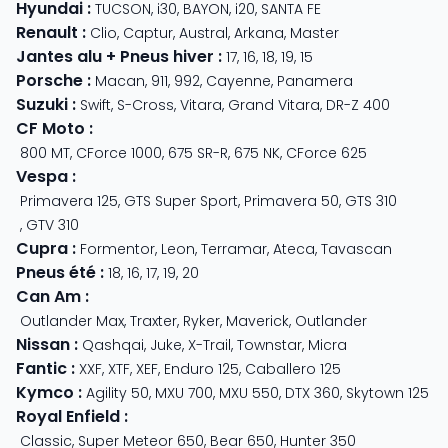
Hyundai
:
TUCSON
,
i30
,
BAYON
,
i20
,
SANTA FE
Renault
:
Clio
,
Captur
,
Austral
,
Arkana
,
Master
Jantes alu + Pneus hiver
:
17
,
16
,
18
,
19
,
15
Porsche
:
Macan
,
911
,
992
,
Cayenne
,
Panamera
Suzuki
:
Swift
,
S-Cross
,
Vitara
,
Grand Vitara
,
DR-Z 400
CF Moto
:
800 MT
,
CForce 1000
,
675 SR-R
,
675 NK
,
CForce 625
Vespa
:
Primavera 125
,
GTS Super Sport
,
Primavera 50
,
GTS 310
,
GTV 310
Cupra
:
Formentor
,
Leon
,
Terramar
,
Ateca
,
Tavascan
Pneus été
:
18
,
16
,
17
,
19
,
20
Can Am
:
Outlander Max
,
Traxter
,
Ryker
,
Maverick
,
Outlander
Nissan
:
Qashqai
,
Juke
,
X-Trail
,
Townstar
,
Micra
Fantic
:
XXF
,
XTF
,
XEF
,
Enduro 125
,
Caballero 125
Kymco
:
Agility 50
,
MXU 700
,
MXU 550
,
DTX 360
,
Skytown 125
Royal Enfield
:
Classic
,
Super Meteor 650
,
Bear 650
,
Hunter 350