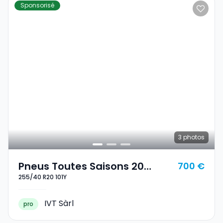
Sponsorisé
3
photos
Pneus Toutes Saisons 20
700 €
255/40 R20 101Y
255/40 R20 101Y
IVT Sàrl
pro