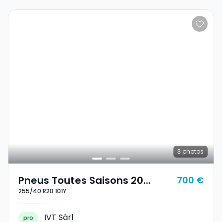
3
photos
Pneus Toutes Saisons 20
700 €
255/40 R20 101Y
255/40 R20 101Y
IVT Sàrl
pro