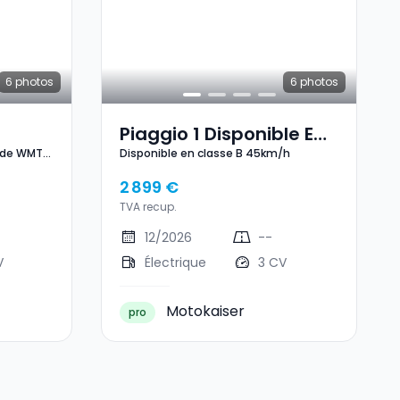
6
photos
6
photos
Piaggio 1 Disponible En
ode WMTC
Disponible en classe B 45km/h
 En
Classe B 45km/h
km/h
0 Km
2 899 €
5km/h
TVA recup.
12/2026
--
V
Électrique
3 CV
Motokaiser
pro