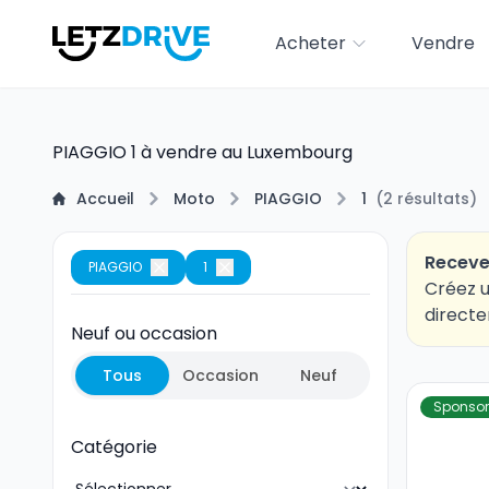
Acheter
Vendre
PIAGGIO 1 à vendre au Luxembourg
Accueil
Moto
PIAGGIO
1
(
2
résultats
)
Receve
PIAGGIO
1
Créez u
directe
Neuf ou occasion
Tous
Occasion
Neuf
Sponsor
Catégorie