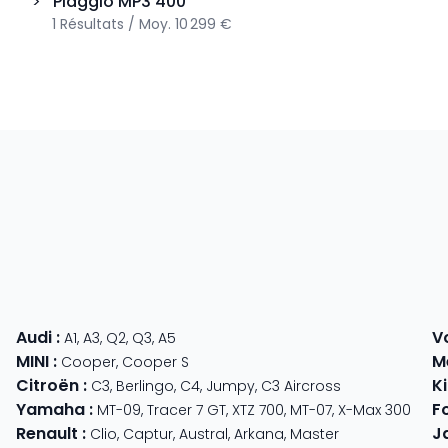
>
Piaggio
MP3 400
1
Résultats
/
Moy.
10 299 €
Audi
:
V
A1
,
A3
,
Q2
,
Q3
,
A5
MINI
:
M
Cooper
,
Cooper S
Citroën
:
K
C3
,
Berlingo
,
C4
,
Jumpy
,
C3 Aircross
Yamaha
:
F
MT-09
,
Tracer 7 GT
,
XTZ 700
,
MT-07
,
X-Max 300
Renault
:
J
Clio
,
Captur
,
Austral
,
Arkana
,
Master