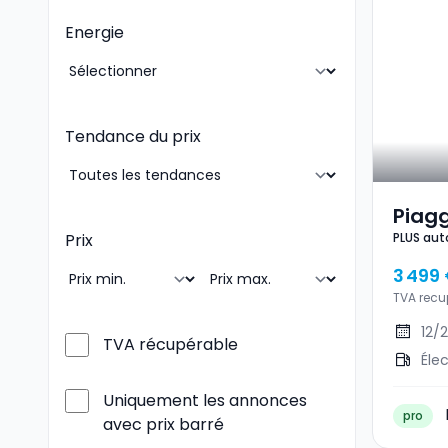
Energie
Tendance du prix
Piagg
PLUS au
Prix
Auto
et 100 
Mode
3 499
En M
TVA recu
12/
TVA récupérable
Éle
Uniquement les annonces
pro
avec prix barré