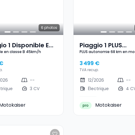
6
photos
io 1 Disponible En
Piaggio 1 PLUS
le en classe B 45km/h
PLUS autonomie 68 km en m
se B 45km/h
Autonomie 68 Km
et 100 km en mode ECO B 45
Mode WMTC Et 10
 €
3 499 €
En Mode ECO B 4
p.
TVA recup.
2026
--
12/2026
--
ctrique
3 CV
Électrique
4 C
Motokaiser
Motokaiser
pro