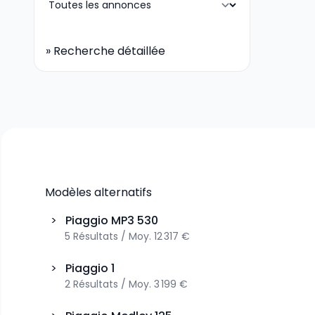
»
Recherche détaillée
Modèles alternatifs
>
Piaggio
MP3 530
5
Résultats
/
Moy.
12 317 €
>
Piaggio
1
2
Résultats
/
Moy.
3 199 €