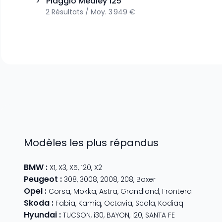
>
Piaggio
Medley 125
2
Résultats
/
Moy.
3 949 €
Modèles les plus répandus
BMW
:
X1
,
X3
,
X5
,
120
,
X2
Peugeot
:
308
,
3008
,
2008
,
208
,
Boxer
Opel
:
Corsa
,
Mokka
,
Astra
,
Grandland
,
Frontera
Skoda
:
Fabia
,
Kamiq
,
Octavia
,
Scala
,
Kodiaq
Hyundai
:
TUCSON
,
i30
,
BAYON
,
i20
,
SANTA FE