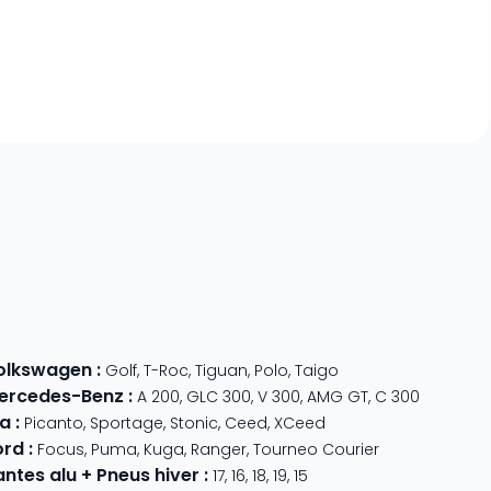
olkswagen
:
Golf
,
T-Roc
,
Tiguan
,
Polo
,
Taigo
ercedes-Benz
:
A 200
,
GLC 300
,
V 300
,
AMG GT
,
C 300
ia
:
Picanto
,
Sportage
,
Stonic
,
Ceed
,
XCeed
ord
:
Focus
,
Puma
,
Kuga
,
Ranger
,
Tourneo Courier
antes alu + Pneus hiver
:
17
,
16
,
18
,
19
,
15