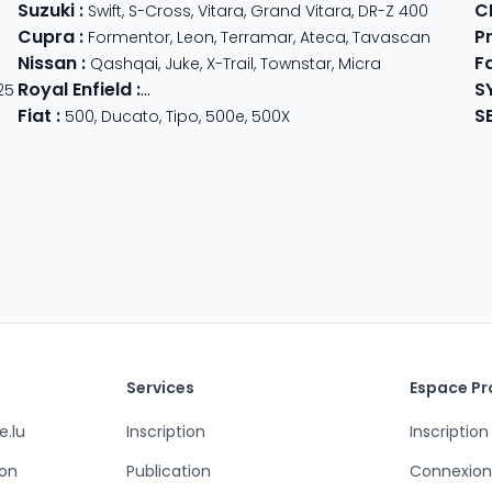
Suzuki
:
C
Swift
,
S-Cross
,
Vitara
,
Grand Vitara
,
DR-Z 400
Cupra
:
P
TS 310
,
GTV 310
Formentor
,
Leon
,
Terramar
,
Ateca
,
Tavascan
Nissan
:
F
der
Qashqai
,
Juke
,
X-Trail
,
Townstar
,
Micra
Royal Enfield
:
S
25
Classic
,
Super Meteor 650
,
Bear 650
,
Hunter 
Fiat
:
S
500
,
Ducato
,
Tipo
,
500e
,
500X
Services
Espace Pr
e.lu
Inscription
Inscription
ion
Publication
Connexion