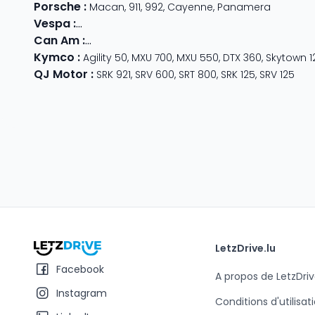
Porsche
:
Macan
,
911
,
992
,
Cayenne
,
Panamera
Vespa
:
Primavera 125
,
GTS Super Sport
,
Primavera 50
,
G
Can Am
:
Outlander Max
,
Traxter
,
Ryker
,
Maverick
,
Outlan
Kymco
:
Agility 50
,
MXU 700
,
MXU 550
,
DTX 360
,
Skytown 1
QJ Motor
:
SRK 921
,
SRV 600
,
SRT 800
,
SRK 125
,
SRV 125
LetzDrive.lu
Facebook
A propos de LetzDriv
Instagram
Conditions d'utilisat