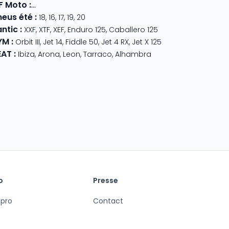
F Moto
:
800 MT
,
CForce 1000
,
675 SR-R
,
675 NK
,
CForce 625
neus été
:
18
,
16
,
17
,
19
,
20
antic
:
XXF
,
XTF
,
XEF
,
Enduro 125
,
Caballero 125
YM
:
350
,
Meteor 350
Orbit III
,
Jet 14
,
Fiddle 50
,
Jet 4 RX
,
Jet X 125
EAT
:
Ibiza
,
Arona
,
Leon
,
Tarraco
,
Alhambra
o
Presse
 pro
Contact