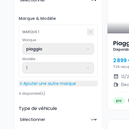
Marque
&
Modèle
MARQUE
1
Marque
Piagg
piaggio
Disponib
Clas
Modèle
2 899
TVA recu
1
12/
Ajouter une autre marque
Éle
4 disponible(s)
pro
Type de véhicule