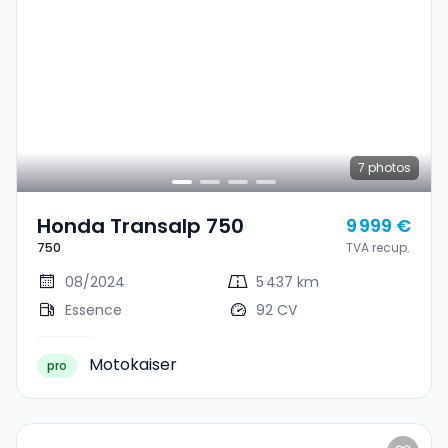
7
photos
Honda Transalp 750
9 999 €
750
TVA recup.
08/2024
5 437 km
Essence
92 CV
Motokaiser
pro