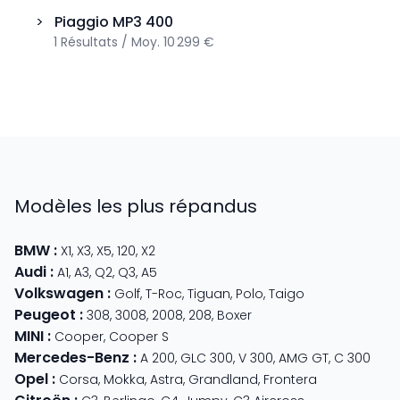
>
Piaggio
MP3 400
1
Résultats
/
Moy.
10 299 €
Modèles les plus répandus
BMW
:
X1
,
X3
,
X5
,
120
,
X2
Audi
:
A1
,
A3
,
Q2
,
Q3
,
A5
Volkswagen
:
Golf
,
T-Roc
,
Tiguan
,
Polo
,
Taigo
Peugeot
:
308
,
3008
,
2008
,
208
,
Boxer
MINI
:
Cooper
,
Cooper S
Mercedes-Benz
:
A 200
,
GLC 300
,
V 300
,
AMG GT
,
C 300
Opel
:
Corsa
,
Mokka
,
Astra
,
Grandland
,
Frontera