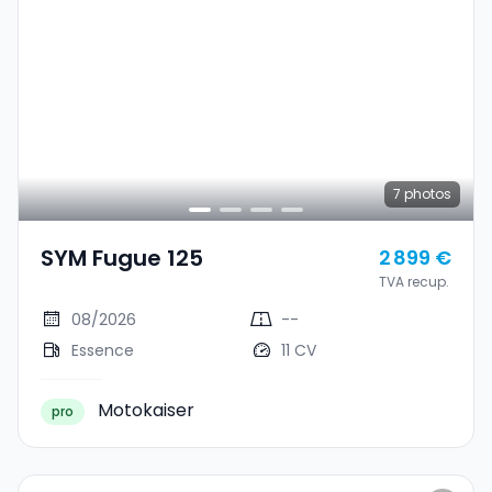
7
photos
SYM Fugue 125
2 899 €
TVA recup.
08/2026
--
Essence
11 CV
Motokaiser
pro