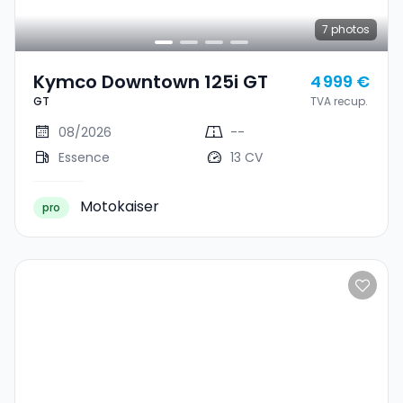
7
photos
Kymco Downtown 125i GT
4 999 €
GT
TVA recup.
08/2026
--
Essence
13 CV
Motokaiser
pro