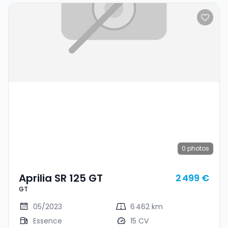
0
photos
Aprilia SR 125 GT
2 499 €
GT
05/2023
6 462 km
Essence
15 CV