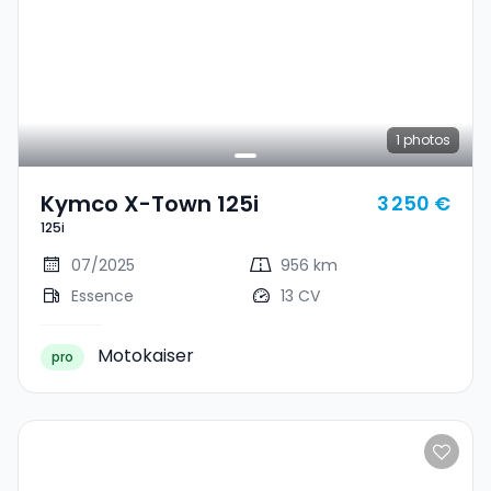
1
photos
Kymco X-Town 125i
3 250 €
125i
07/2025
956 km
Essence
13 CV
Motokaiser
pro