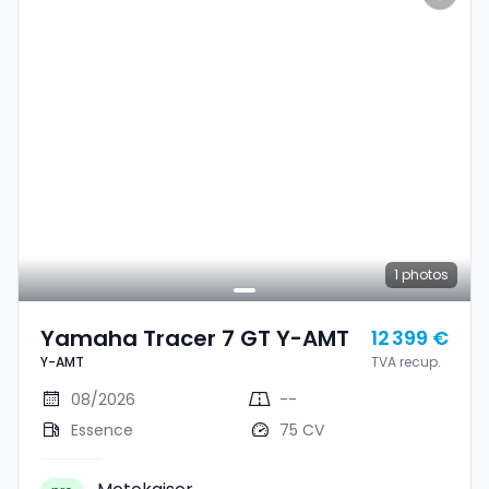
1
photos
Yamaha Tracer 7 GT Y-AMT
12 399 €
Y-AMT
TVA recup.
08/2026
--
Essence
75 CV