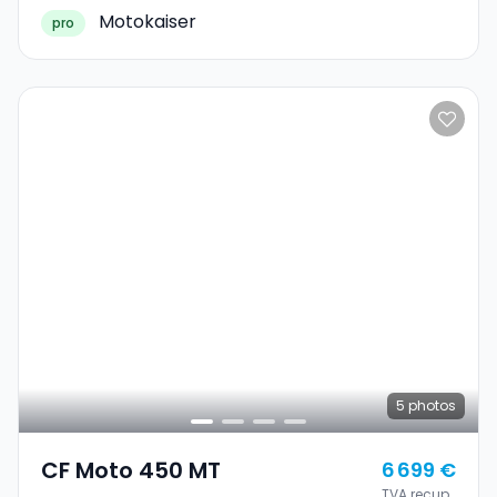
Motokaiser
pro
5
photos
CF Moto 450 MT
6 699 €
TVA recup.