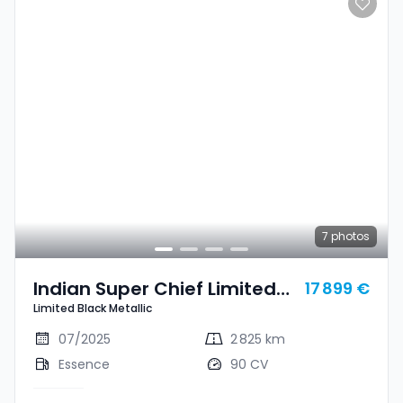
7
photos
Indian Super Chief Limited
17 899 €
Limited Black Metallic
Black Metallic
07/2025
2 825 km
Essence
90 CV