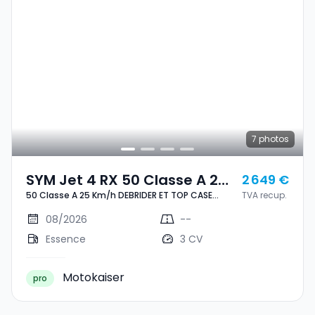
7
photos
SYM Jet 4 RX 50 Classe A 25
2 649 €
50 Classe A 25 Km/h DEBRIDER ET TOP CASE
TVA recup.
Km/h DEBRIDER ET TOP CASE
INCLUS
INCLUS
08/2026
--
Essence
3 CV
Motokaiser
pro