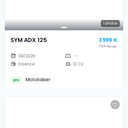
1
photos
SYM ADX 125
3 999 €
TVA recup.
08/2026
--
Essence
12 CV
Motokaiser
pro