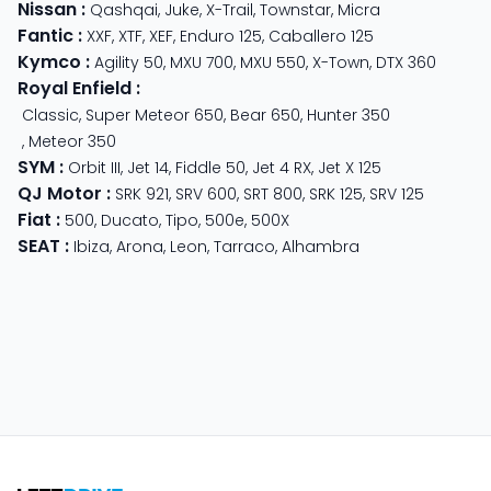
Nissan
:
Qashqai
,
Juke
,
X-Trail
,
Townstar
,
Micra
Fantic
:
XXF
,
XTF
,
XEF
,
Enduro 125
,
Caballero 125
Kymco
:
Agility 50
,
MXU 700
,
MXU 550
,
X-Town
,
DTX 360
Royal Enfield
:
Classic
,
Super Meteor 650
,
Bear 650
,
Hunter 350
,
Meteor 350
SYM
:
Orbit III
,
Jet 14
,
Fiddle 50
,
Jet 4 RX
,
Jet X 125
QJ Motor
:
SRK 921
,
SRV 600
,
SRT 800
,
SRK 125
,
SRV 125
Fiat
:
500
,
Ducato
,
Tipo
,
500e
,
500X
SEAT
:
Ibiza
,
Arona
,
Leon
,
Tarraco
,
Alhambra