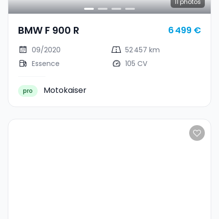
11
photos
BMW F 900 R
6 499 €
09/2020
52 457 km
Essence
105 CV
Motokaiser
pro