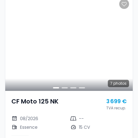
7
photos
CF Moto 125 NK
3 699 €
TVA recup.
08/2026
--
Essence
15 CV