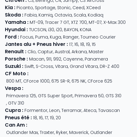
Citroën
:
C3
,
Berlingo
,
C4
,
Jumpy
,
C3 Aircross
Kia
:
Picanto
,
Sportage
,
Stonic
,
Ceed
,
XCeed
Skoda
:
Fabia
,
Kamiq
,
Octavia
,
Scala
,
Kodiaq
Yamaha
:
MT-09
,
Tracer 7 GT
,
XTZ 700
,
MT-07
,
X-Max 300
Hyundai
:
TUCSON
,
i30
,
i20
,
BAYON
,
KONA
Ford
:
Focus
,
Puma
,
Kuga
,
Ranger
,
Tourneo Courier
Jantes alu + Pneus hiver
:
17
,
16
,
18
,
19
,
15
Renault
:
Clio
,
Captur
,
Austral
,
Arkana
,
Master
Porsche
:
Macan
,
911
,
992
,
Cayenne
,
Panamera
Suzuki
:
Swift
,
S-Cross
,
Vitara
,
Grand Vitara
,
DR-Z 400
CF Moto
:
800 MT
,
CForce 1000
,
675 SR-R
,
675 NK
,
CForce 625
Vespa
:
Primavera 125
,
GTS Super Sport
,
Primavera 50
,
GTS 310
,
GTV 310
Cupra
:
Formentor
,
Leon
,
Terramar
,
Ateca
,
Tavascan
Pneus été
:
18
,
16
,
17
,
19
,
20
Can Am
:
Outlander Max
,
Traxter
,
Ryker
,
Maverick
,
Outlander