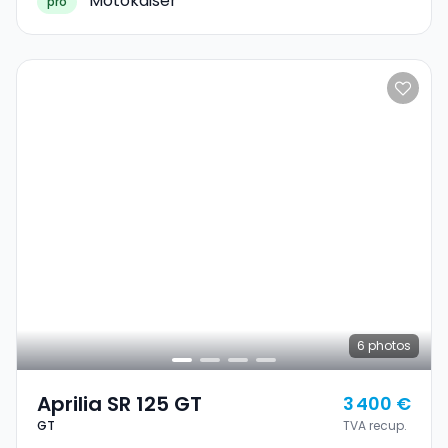
Motokaiser
pro
6
photos
Aprilia SR 125 GT
3 400 €
GT
TVA recup.