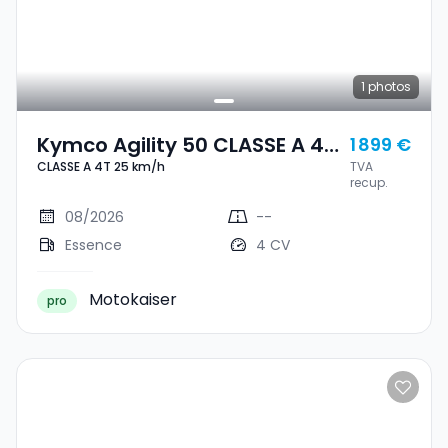
1
photos
Kymco Agility 50 CLASSE A 4T
1 899 €
CLASSE A 4T 25 km/h
TVA
25 Km/h
recup.
08/2026
--
Essence
4 CV
Motokaiser
pro