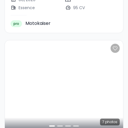
Essence
95 CV
Motokaiser
pro
7
photos