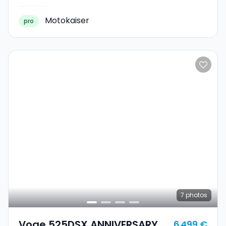
Motokaiser
pro
7
photos
Voge 525DSX ANNIVERSARY
6 499 €