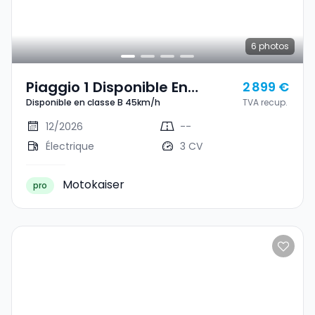
6
photos
Piaggio 1 Disponible En
2 899 €
Disponible en classe B 45km/h
TVA recup.
Classe B 45km/h
12/2026
--
Électrique
3 CV
Motokaiser
pro