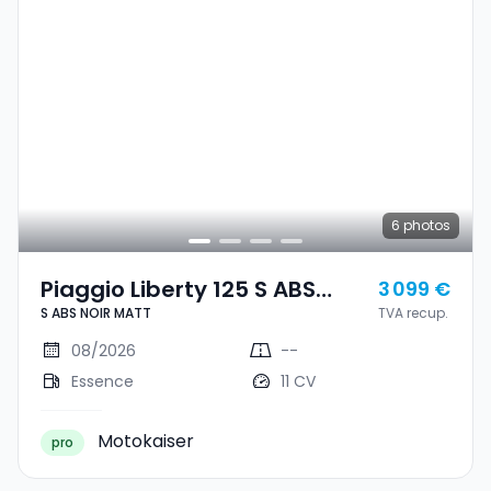
6
photos
Piaggio Liberty 125 S ABS
3 099 €
S ABS NOIR MATT
TVA recup.
NOIR MATT
08/2026
--
Essence
11 CV
Motokaiser
pro