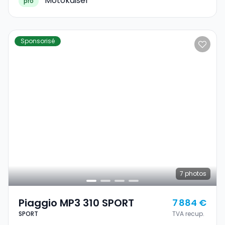
Motokaiser
pro
Sponsorisé
7
photos
Piaggio MP3 310 SPORT
7 884 €
SPORT
TVA recup.