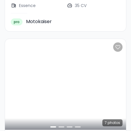
Essence
35 CV
Motokaiser
pro
7
photos