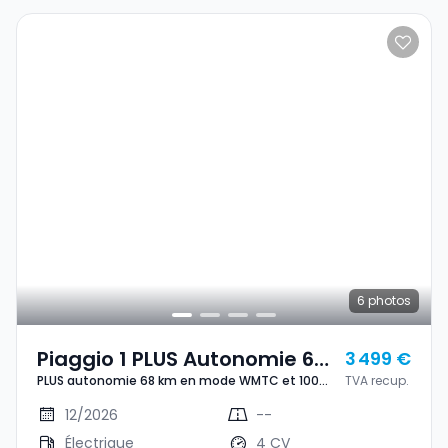
6
photos
Piaggio 1 PLUS Autonomie 68
3 499 €
PLUS autonomie 68 km en mode WMTC et 100
TVA recup.
Km En Mode WMTC Et 100 Km
km en mode ECO B 45km/h
En Mode ECO B 45km/h
12/2026
--
Électrique
4 CV