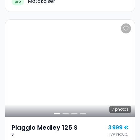
Motokaiser
pro
7
photos
Piaggio Medley 125 S
3 999 €
S
TVA recup.