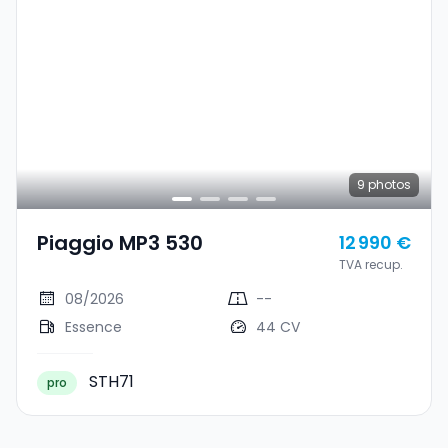
9
photos
Piaggio MP3 530
12 990 €
TVA recup.
08/2026
--
Essence
44 CV
STH71
pro