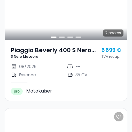
7
photos
Piaggio Beverly 400 S Nero
6 699 €
S Nero Meteora
TVA recup.
Meteora
08/2026
--
Essence
35 CV
Motokaiser
pro