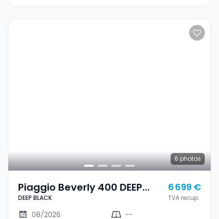
6
photos
Piaggio Beverly 400 DEEP
6 699 €
DEEP BLACK
TVA recup.
BLACK
08/2026
--