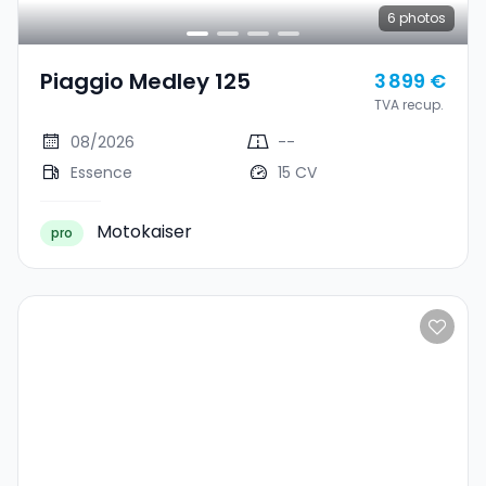
6
photos
Piaggio Medley 125
3 899 €
TVA recup.
08/2026
--
Essence
15 CV
Motokaiser
pro