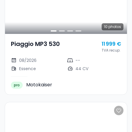
10
photos
Piaggio MP3 530
11 999 €
TVA recup.
08/2026
--
Essence
44 CV
Motokaiser
pro