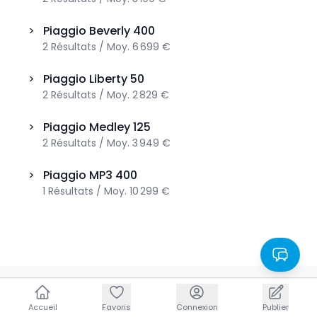
>
Piaggio
Beverly 400
2
Résultats
/
Moy.
6 699 €
>
Piaggio
Liberty 50
2
Résultats
/
Moy.
2 829 €
>
Piaggio
Medley 125
2
Résultats
/
Moy.
3 949 €
>
Piaggio
MP3 400
1
Résultats
/
Moy.
10 299 €
Accueil
Accueil
Favoris
Favoris
Connexion
Connexion
Publier
Publier