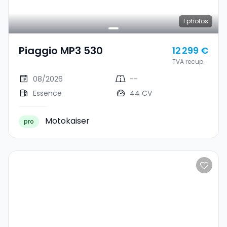
1
photos
Piaggio MP3 530
12 299 €
TVA recup.
08/2026
--
Essence
44 CV
Motokaiser
pro