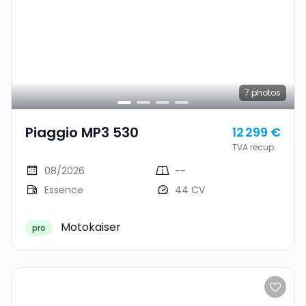
7
photos
Piaggio MP3 530
12 299 €
TVA recup.
08/2026
--
Essence
44 CV
Motokaiser
pro