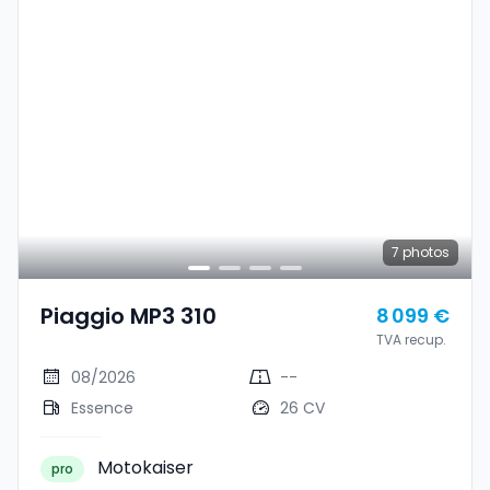
7
photos
Piaggio MP3 310
8 099 €
TVA recup.
08/2026
--
Essence
26 CV
Motokaiser
pro