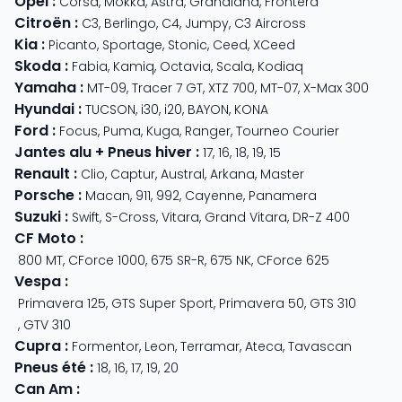
Opel
:
Corsa
,
Mokka
,
Astra
,
Grandland
,
Frontera
Citroën
:
C3
,
Berlingo
,
C4
,
Jumpy
,
C3 Aircross
Kia
:
Picanto
,
Sportage
,
Stonic
,
Ceed
,
XCeed
Skoda
:
Fabia
,
Kamiq
,
Octavia
,
Scala
,
Kodiaq
Yamaha
:
MT-09
,
Tracer 7 GT
,
XTZ 700
,
MT-07
,
X-Max 300
Hyundai
:
TUCSON
,
i30
,
i20
,
BAYON
,
KONA
Ford
:
Focus
,
Puma
,
Kuga
,
Ranger
,
Tourneo Courier
Jantes alu + Pneus hiver
:
17
,
16
,
18
,
19
,
15
Renault
:
Clio
,
Captur
,
Austral
,
Arkana
,
Master
Porsche
:
Macan
,
911
,
992
,
Cayenne
,
Panamera
Suzuki
:
Swift
,
S-Cross
,
Vitara
,
Grand Vitara
,
DR-Z 400
CF Moto
:
800 MT
,
CForce 1000
,
675 SR-R
,
675 NK
,
CForce 625
Vespa
:
Primavera 125
,
GTS Super Sport
,
Primavera 50
,
GTS 310
,
GTV 310
Cupra
:
Formentor
,
Leon
,
Terramar
,
Ateca
,
Tavascan
Pneus été
:
18
,
16
,
17
,
19
,
20
Can Am
: