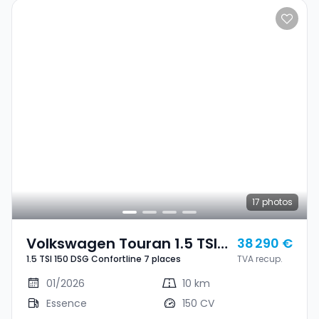
17
photos
Volkswagen Touran 1.5 TSI
38 290 €
1.5 TSI 150 DSG Confortline 7 places
TVA recup.
150 DSG Confortline 7
Places
01/2026
10 km
Essence
150 CV