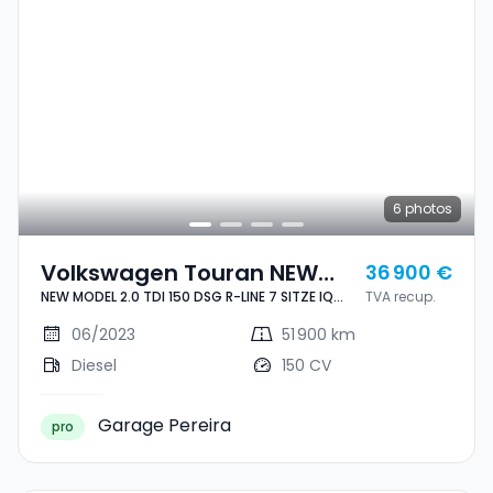
6
photos
Volkswagen Touran NEW
36 900 €
NEW MODEL 2.0 TDI 150 DSG R-LINE 7 SITZE IQ
TVA recup.
MODEL 2.0 TDI 150 DSG R-
LIGHT NAVI
LINE 7 SITZE IQ LIGHT NAVI
06/2023
51 900 km
Diesel
150 CV
Garage Pereira
pro