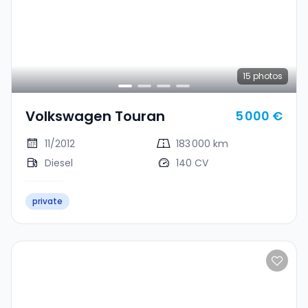
15
photos
Volkswagen Touran
5 000 €
11/2012
183 000 km
Diesel
140 CV
private