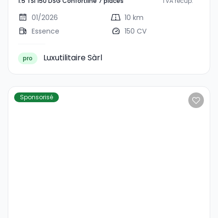
1.5 TSI 150 DSG Confortline 7 places
TVA recup.
150 DSG Confortline 7
Places
01/2026
10 km
Essence
150 CV
Luxutilitaire Sàrl
pro
Sponsorisé