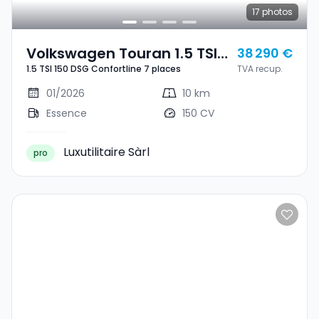
17
photos
Volkswagen Touran 1.5 TSI
38 290 €
1.5 TSI 150 DSG Confortline 7 places
TVA recup.
150 DSG Confortline 7
Places
01/2026
10 km
Essence
150 CV
Luxutilitaire Sàrl
pro