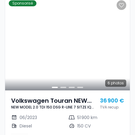
Sponsorisé
6
photos
Volkswagen Touran NEW
36 900 €
NEW MODEL 2.0 TDI 150 DSG R-LINE 7 SITZE IQ
TVA recup.
MODEL 2.0 TDI 150 DSG R-
LIGHT NAVI
LINE 7 SITZE IQ LIGHT NAVI
06/2023
51 900 km
Diesel
150 CV