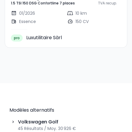
1.5 TSI 150 DSG Confortline 7 places
TVA recup.
150 DSG Confortline 7
Places
01/2026
10 km
Essence
150 CV
Luxutilitaire Sàrl
pro
Modèles alternatifs
>
Volkswagen
Golf
45
Résultats
/
Moy.
30 926 €