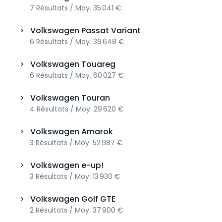
7
Résultats
/
Moy.
35 041 €
>
Volkswagen
Passat Variant
6
Résultats
/
Moy.
39 648 €
>
Volkswagen
Touareg
6
Résultats
/
Moy.
60 027 €
>
Volkswagen
Touran
4
Résultats
/
Moy.
29 620 €
>
Volkswagen
Amarok
3
Résultats
/
Moy.
52 987 €
>
Volkswagen
e-up!
3
Résultats
/
Moy.
13 930 €
>
Volkswagen
Golf GTE
2
Résultats
/
Moy.
37 900 €