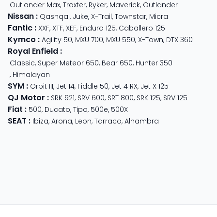
Outlander Max
,
Traxter
,
Ryker
,
Maverick
,
Outlander
Nissan
:
Qashqai
,
Juke
,
X-Trail
,
Townstar
,
Micra
Fantic
:
XXF
,
XTF
,
XEF
,
Enduro 125
,
Caballero 125
Kymco
:
Agility 50
,
MXU 700
,
MXU 550
,
X-Town
,
DTX 360
Royal Enfield
:
Classic
,
Super Meteor 650
,
Bear 650
,
Hunter 350
,
Himalayan
SYM
:
Orbit III
,
Jet 14
,
Fiddle 50
,
Jet 4 RX
,
Jet X 125
QJ Motor
:
SRK 921
,
SRV 600
,
SRT 800
,
SRK 125
,
SRV 125
Fiat
:
500
,
Ducato
,
Tipo
,
500e
,
500X
SEAT
:
Ibiza
,
Arona
,
Leon
,
Tarraco
,
Alhambra