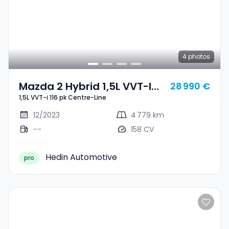
4
photos
Mazda 2 Hybrid 1,5L VVT-I
28 990 €
1,5L VVT-i 116 pk Centre-Line
116 Pk Centre-Line
12/2023
4 779 km
--
158 CV
Hedin Automotive
pro