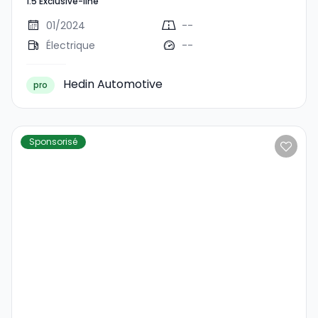
1.5 Exclusive-line
Exclusive-Line
01/2024
--
Électrique
--
Hedin Automotive
pro
Sponsorisé