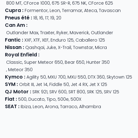
800 MT
,
CForce 1000
,
675 SR-R
,
675 NK
,
CForce 625
Cupra
:
Formentor
,
Leon
,
Terramar
,
Ateca
,
Tavascan
Pneus été
:
18
,
16
,
17
,
19
,
20
Can Am
:
Outlander Max
,
Traxter
,
Ryker
,
Maverick
,
Outlander
Fantic
:
XXF
,
XTF
,
XEF
,
Enduro 125
,
Caballero 125
Nissan
:
Qashqai
,
Juke
,
X-Trail
,
Townstar
,
Micra
Royal Enfield
:
Classic
,
Super Meteor 650
,
Bear 650
,
Hunter 350
,
Meteor 350
Kymco
:
Agility 50
,
MXU 700
,
MXU 550
,
DTX 360
,
Skytown 125
SYM
:
Orbit III
,
Jet 14
,
Fiddle 50
,
Jet 4 RX
,
Jet X 125
QJ Motor
:
SRK 921
,
SRV 600
,
SRT 800
,
SRK 125
,
SRV 125
Fiat
:
500
,
Ducato
,
Tipo
,
500e
,
500X
SEAT
:
Ibiza
,
Leon
,
Arona
,
Tarraco
,
Alhambra