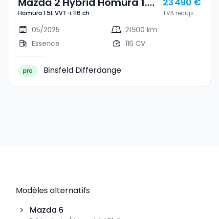
Mazda 2 Hybrid Homura 1.5L
23 490 €
Homura 1.5L VVT-i 116 ch
TVA recup.
VVT-I 116 Ch
05/2025
21 500 km
Essence
116 CV
Binsfeld Differdange
pro
Modèles alternatifs
>
Mazda
6