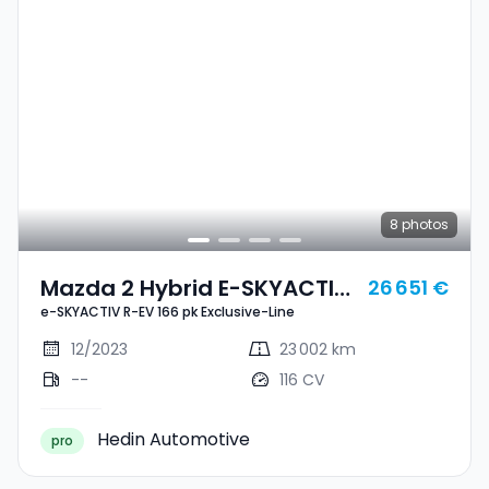
8
photos
Mazda 2 Hybrid E-SKYACTIV
26 651 €
e-SKYACTIV R-EV 166 pk Exclusive-Line
R-EV 166 Pk Exclusive-Line
12/2023
23 002 km
--
116 CV
Hedin Automotive
pro