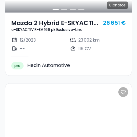
8
photos
Mazda 2 Hybrid E-SKYACTIV
26 651 €
e-SKYACTIV R-EV 166 pk Exclusive-Line
R-EV 166 Pk Exclusive-Line
12/2023
23 002 km
--
116 CV
Hedin Automotive
pro