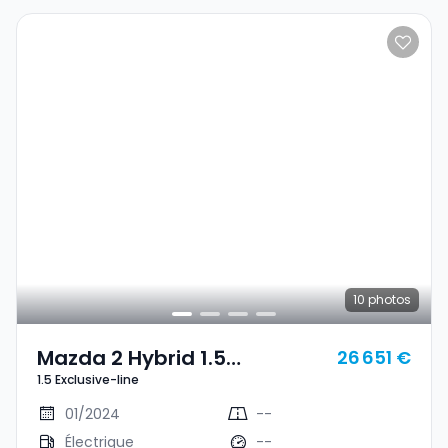
10
photos
Mazda 2 Hybrid 1.5
26 651 €
1.5 Exclusive-line
Exclusive-Line
01/2024
--
Électrique
--