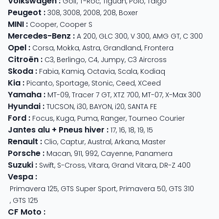
Volkswagen
:
Golf
,
T-Roc
,
Tiguan
,
Polo
,
Taigo
Peugeot
:
308
,
3008
,
2008
,
208
,
Boxer
MINI
:
Cooper
,
Cooper S
Mercedes-Benz
:
A 200
,
GLC 300
,
V 300
,
AMG GT
,
C 300
Opel
:
Corsa
,
Mokka
,
Astra
,
Grandland
,
Frontera
Citroën
:
C3
,
Berlingo
,
C4
,
Jumpy
,
C3 Aircross
Skoda
:
Fabia
,
Kamiq
,
Octavia
,
Scala
,
Kodiaq
Kia
:
Picanto
,
Sportage
,
Stonic
,
Ceed
,
XCeed
Yamaha
:
MT-09
,
Tracer 7 GT
,
XTZ 700
,
MT-07
,
X-Max 300
Hyundai
:
TUCSON
,
i30
,
BAYON
,
i20
,
SANTA FE
Ford
:
Focus
,
Kuga
,
Puma
,
Ranger
,
Tourneo Courier
Jantes alu + Pneus hiver
:
17
,
16
,
18
,
19
,
15
Renault
:
Clio
,
Captur
,
Austral
,
Arkana
,
Master
Porsche
:
Macan
,
911
,
992
,
Cayenne
,
Panamera
Suzuki
:
Swift
,
S-Cross
,
Vitara
,
Grand Vitara
,
DR-Z 400
Vespa
:
Primavera 125
,
GTS Super Sport
,
Primavera 50
,
GTS 310
,
GTS 125
CF Moto
: