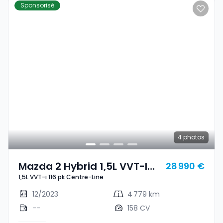
Sponsorisé
4
photos
Mazda 2 Hybrid 1,5L VVT-I
28 990 €
1,5L VVT-i 116 pk Centre-Line
116 Pk Centre-Line
12/2023
4 779 km
--
158 CV