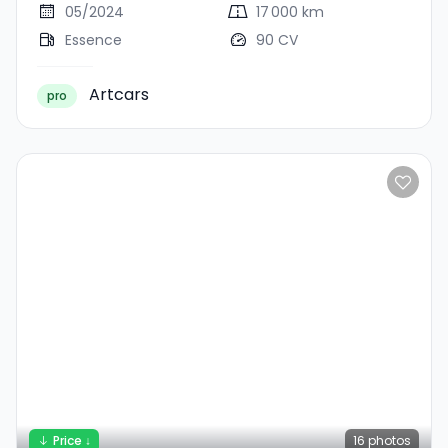
05/2024
17 000 km
Essence
90 CV
Artcars
pro
Price ↓
16
photos