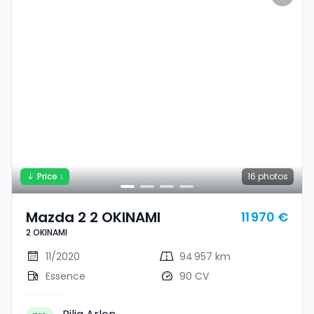
Price ↓
16
photos
Mazda 2 2 OKINAMI
11 970 €
2 OKINAMI
11/2020
94 957 km
Essence
90 CV