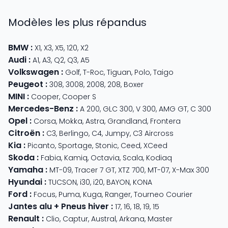
Modèles les plus répandus
BMW
:
X1
,
X3
,
X5
,
120
,
X2
Audi
:
A1
,
A3
,
Q2
,
Q3
,
A5
Volkswagen
:
Golf
,
T-Roc
,
Tiguan
,
Polo
,
Taigo
Peugeot
:
308
,
3008
,
2008
,
208
,
Boxer
MINI
:
Cooper
,
Cooper S
Mercedes-Benz
:
A 200
,
GLC 300
,
V 300
,
AMG GT
,
C 300
Opel
:
Corsa
,
Mokka
,
Astra
,
Grandland
,
Frontera
Citroën
:
C3
,
Berlingo
,
C4
,
Jumpy
,
C3 Aircross
Kia
:
Picanto
,
Sportage
,
Stonic
,
Ceed
,
XCeed
Skoda
:
Fabia
,
Kamiq
,
Octavia
,
Scala
,
Kodiaq
Yamaha
:
MT-09
,
Tracer 7 GT
,
XTZ 700
,
MT-07
,
X-Max 300
Hyundai
:
TUCSON
,
i30
,
i20
,
BAYON
,
KONA
Ford
:
Focus
,
Puma
,
Kuga
,
Ranger
,
Tourneo Courier
Jantes alu + Pneus hiver
:
17
,
16
,
18
,
19
,
15
Renault
:
Clio
,
Captur
,
Austral
,
Arkana
,
Master