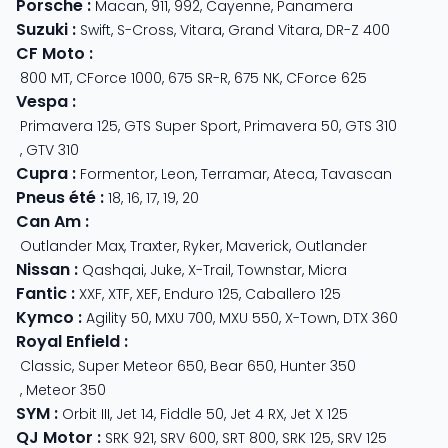
Porsche
:
Macan
,
911
,
992
,
Cayenne
,
Panamera
Suzuki
:
Swift
,
S-Cross
,
Vitara
,
Grand Vitara
,
DR-Z 400
CF Moto
:
800 MT
,
CForce 1000
,
675 SR-R
,
675 NK
,
CForce 625
Vespa
:
Primavera 125
,
GTS Super Sport
,
Primavera 50
,
GTS 310
,
GTV 310
Cupra
:
Formentor
,
Leon
,
Terramar
,
Ateca
,
Tavascan
Pneus été
:
18
,
16
,
17
,
19
,
20
Can Am
:
Outlander Max
,
Traxter
,
Ryker
,
Maverick
,
Outlander
Nissan
:
Qashqai
,
Juke
,
X-Trail
,
Townstar
,
Micra
Fantic
:
XXF
,
XTF
,
XEF
,
Enduro 125
,
Caballero 125
Kymco
:
Agility 50
,
MXU 700
,
MXU 550
,
X-Town
,
DTX 360
Royal Enfield
:
Classic
,
Super Meteor 650
,
Bear 650
,
Hunter 350
,
Meteor 350
SYM
:
Orbit III
,
Jet 14
,
Fiddle 50
,
Jet 4 RX
,
Jet X 125
QJ Motor
:
SRK 921
,
SRV 600
,
SRT 800
,
SRK 125
,
SRV 125