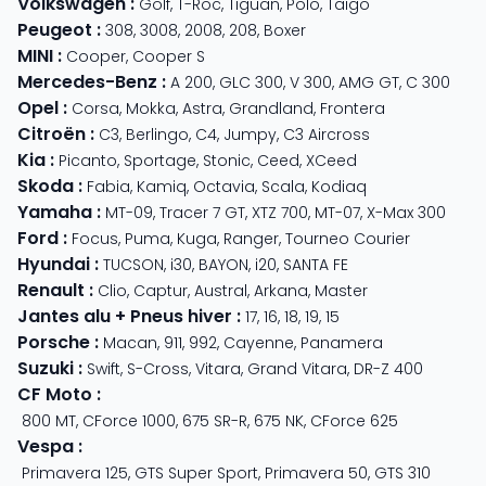
Volkswagen
:
Golf
,
T-Roc
,
Tiguan
,
Polo
,
Taigo
Peugeot
:
308
,
3008
,
2008
,
208
,
Boxer
MINI
:
Cooper
,
Cooper S
Mercedes-Benz
:
A 200
,
GLC 300
,
V 300
,
AMG GT
,
C 300
Opel
:
Corsa
,
Mokka
,
Astra
,
Grandland
,
Frontera
Citroën
:
C3
,
Berlingo
,
C4
,
Jumpy
,
C3 Aircross
Kia
:
Picanto
,
Sportage
,
Stonic
,
Ceed
,
XCeed
Skoda
:
Fabia
,
Kamiq
,
Octavia
,
Scala
,
Kodiaq
Yamaha
:
MT-09
,
Tracer 7 GT
,
XTZ 700
,
MT-07
,
X-Max 300
Ford
:
Focus
,
Puma
,
Kuga
,
Ranger
,
Tourneo Courier
Hyundai
:
TUCSON
,
i30
,
BAYON
,
i20
,
SANTA FE
Renault
:
Clio
,
Captur
,
Austral
,
Arkana
,
Master
Jantes alu + Pneus hiver
:
17
,
16
,
18
,
19
,
15
Porsche
:
Macan
,
911
,
992
,
Cayenne
,
Panamera
Suzuki
:
Swift
,
S-Cross
,
Vitara
,
Grand Vitara
,
DR-Z 400
CF Moto
:
800 MT
,
CForce 1000
,
675 SR-R
,
675 NK
,
CForce 625
Vespa
:
Primavera 125
,
GTS Super Sport
,
Primavera 50
,
GTS 310