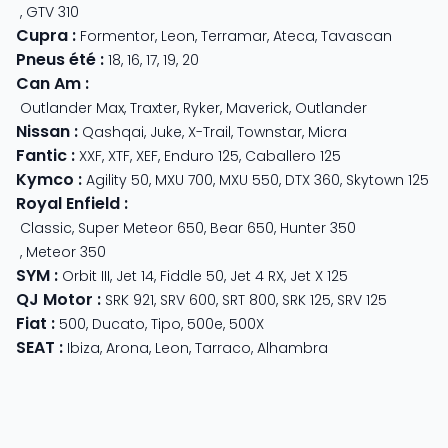
,
GTV 310
Cupra
:
Formentor
,
Leon
,
Terramar
,
Ateca
,
Tavascan
Pneus été
:
18
,
16
,
17
,
19
,
20
Can Am
:
Outlander Max
,
Traxter
,
Ryker
,
Maverick
,
Outlander
Nissan
:
Qashqai
,
Juke
,
X-Trail
,
Townstar
,
Micra
Fantic
:
XXF
,
XTF
,
XEF
,
Enduro 125
,
Caballero 125
Kymco
:
Agility 50
,
MXU 700
,
MXU 550
,
DTX 360
,
Skytown 125
Royal Enfield
:
Classic
,
Super Meteor 650
,
Bear 650
,
Hunter 350
,
Meteor 350
SYM
:
Orbit III
,
Jet 14
,
Fiddle 50
,
Jet 4 RX
,
Jet X 125
QJ Motor
:
SRK 921
,
SRV 600
,
SRT 800
,
SRK 125
,
SRV 125
Fiat
:
500
,
Ducato
,
Tipo
,
500e
,
500X
SEAT
:
Ibiza
,
Arona
,
Leon
,
Tarraco
,
Alhambra