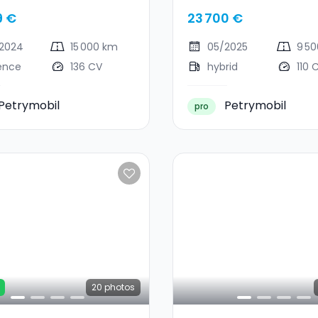
9 €
23 700 €
2024
15 000 km
05/2025
9 5
ence
136 CV
hybrid
110 
Petrymobil
Petrymobil
pro
20
photos