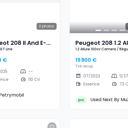
0
photos
ot 208 II And E-
Peugeot 208 1.2 Al
 GT Line
1.2 Allure 100cv Camera / Régu
ne
100cv Camera /
Sièges chauffants
Régulateur / Sièg
0 €
15 900 €
Chauffants
TVA recup.
2025
--
07/2023
12 3
ence
110 CV
Essence
73 
Petrymobil
Used Next By Muz
pro