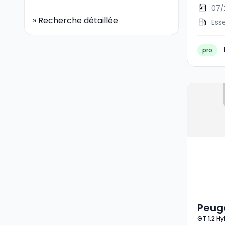
07/
»
Recherche détaillée
Ess
pro
Peuge
GT 1.2 H
Hybri