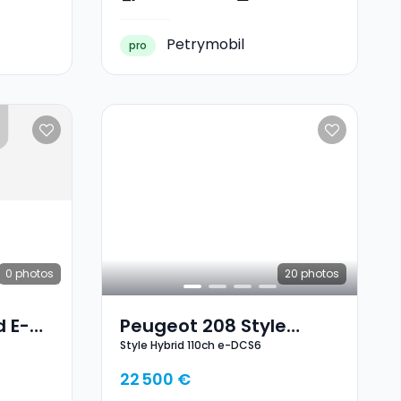
Petrymobil
pro
0
photos
20
photos
d E-
Peugeot 208 Style
Style Hybrid 110ch e-DCS6
Hybrid 110ch E-DCS6
22 500 €