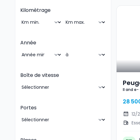
Kilomètrage
Année
Boîte de vitesse
Peuge
II and e-
GT Li
28 50
Portes
12/
Ess