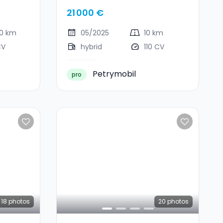
21 000 €
00 km
05/2025
10 km
CV
hybrid
110 CV
Petrymobil
pro
18
photos
20
photos