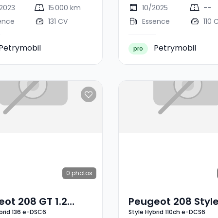
2023
15 000 km
10/2025
--
ence
131 CV
Essence
110 
Petrymobil
Petrymobil
pro
0
photos
ot 208 GT 1.2
Peugeot 208 Styl
ybrid 136 e-DSC6
Style Hybrid 110ch e-DCS6
d 136 E-DSC6
Hybrid 110ch E-DC