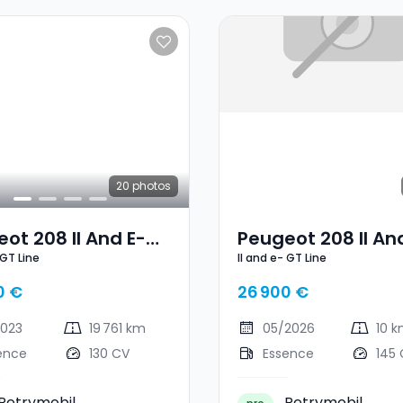
20
photos
ot 208 II And E-
Peugeot 208 II An
 GT Line
II and e- GT Line
ne
GT Line
0 €
26 900 €
2023
19 761 km
05/2026
10 
ence
130 CV
Essence
145
Petrymobil
Petrymobil