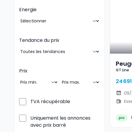
Energie
Tendance du prix
Peuge
GT Line
Prix
24 691
09/
TVA récupérable
Ess
Uniquement les annonces
pro
avec prix barré