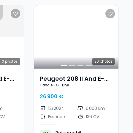
0
photos
20
photos
d E-
Peugeot 208 II And E-
II and e- GT Line
GT Line
26 900 €
km
12/2024
6 000 km
 CV
Essence
136 CV
Petrymobil