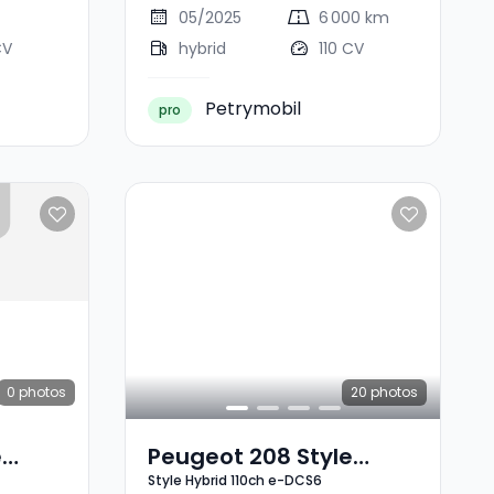
05/2025
6 000 km
CV
hybrid
110 CV
Petrymobil
pro
0
photos
20
photos
e
Peugeot 208 Style
Style Hybrid 110ch e-DCS6
S6
Hybrid 110ch E-DCS6