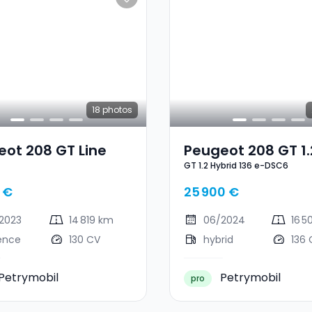
18
photos
ot 208 GT Line
Peugeot 208 GT 1.
GT 1.2 Hybrid 136 e-DSC6
Hybrid 136 E-DSC6
 €
25 900 €
2023
14 819 km
06/2024
16 5
ence
130 CV
hybrid
136 
Petrymobil
Petrymobil
pro