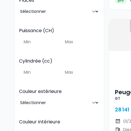
Places
pro
Puissance (CH)
Cylindrée (cc)
Peug
Couleur extérieure
GT
28 141
01/
Couleur intérieure
Die