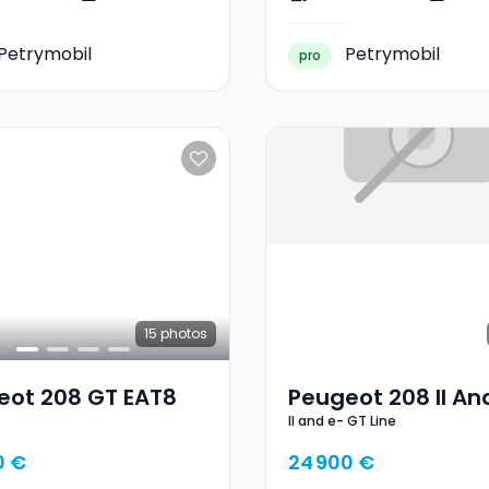
Petrymobil
Petrymobil
pro
15
photos
eot 208 GT EAT8
Peugeot 208 II An
II and e- GT Line
GT Line
0 €
24 900 €