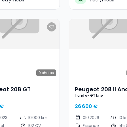
pro
0
photos
eot 208 GT
Peugeot 208 II An
II and e- GT Line
GT Line
 €
26 600 €
2023
10 000 km
05/2026
10 
sel
102 CV
Essence
145