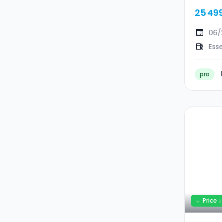
25 49
06/
Ess
pro
Price ↓