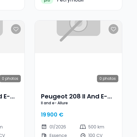
pro
0
photos
0
photos
d E-
Peugeot 208 II And E-
II and e- Allure
Allure
19 900 €
km
01/2026
500 km
 CV
Essence
100 CV