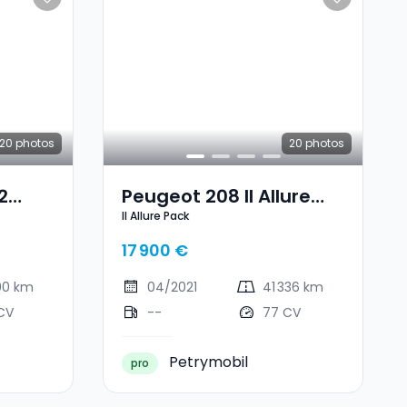
20
photos
20
photos
2
Peugeot 208 II Allure
II Allure Pack
Pack
17 900 €
00 km
04/2021
41 336 km
CV
--
77 CV
Petrymobil
pro