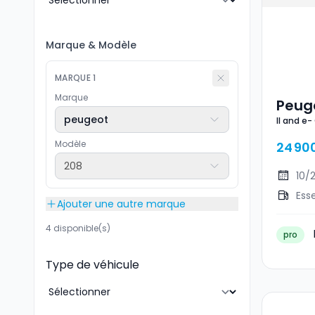
Marque
&
Modèle
MARQUE
1
Marque
Peuge
peugeot
II and e-
GT Li
Modèle
24 90
208
10/
Ess
Ajouter une autre marque
4 disponible(s)
pro
Type de véhicule