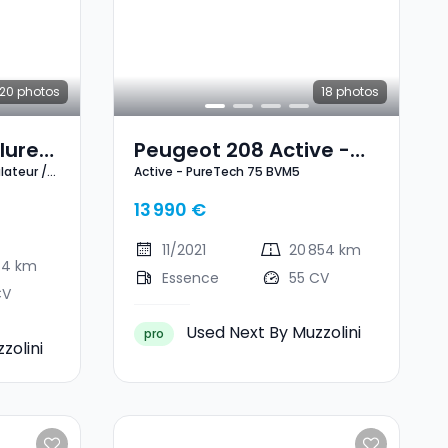
20
photos
18
photos
lure
Peugeot 208 Active -
lateur /
Active - PureTech 75 BVM5
PureTech 75 BVM5
es
13 990 €
11/2021
20 854 km
74 km
Essence
55 CV
CV
Used Next By Muzzolini
pro
zolini