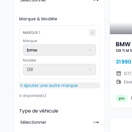
Marque
&
Modèle
MARQUE
1
Marque
BMW 1
bmw
128 Ti M 
Modèle
31 990
128
07/
Ess
Ajouter une autre marque
4 disponible(s)
pro
Type de véhicule