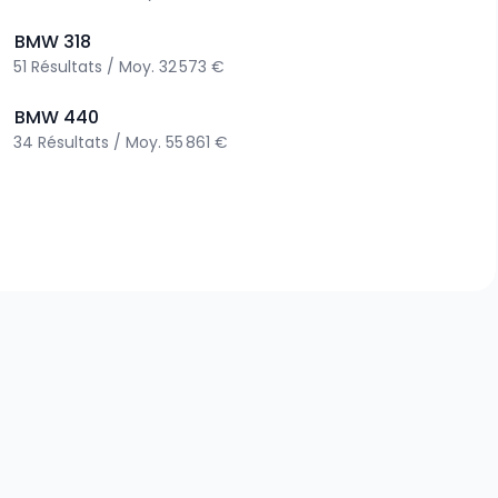
>
BMW
318
51
Résultats
/
Moy.
32 573 €
>
BMW
440
34
Résultats
/
Moy.
55 861 €