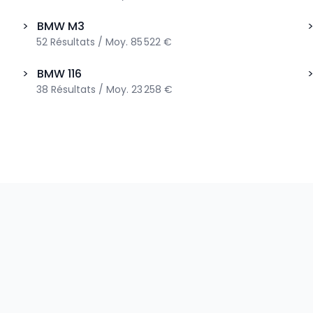
>
BMW
M3
52
Résultats
/
Moy.
85 522 €
>
BMW
116
38
Résultats
/
Moy.
23 258 €