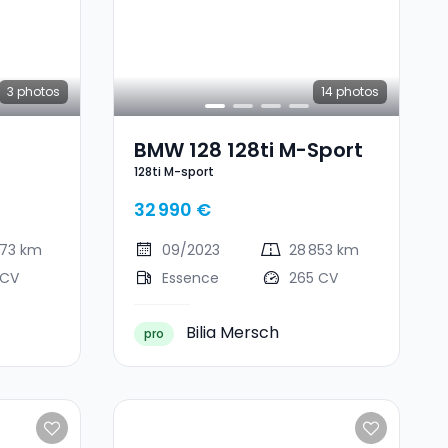
3
photos
14
photos
BMW 128 128ti M-Sport
128ti M-sport
32 990 €
473 km
09/2023
28 853 km
 CV
Essence
265 CV
Bilia Mersch
pro