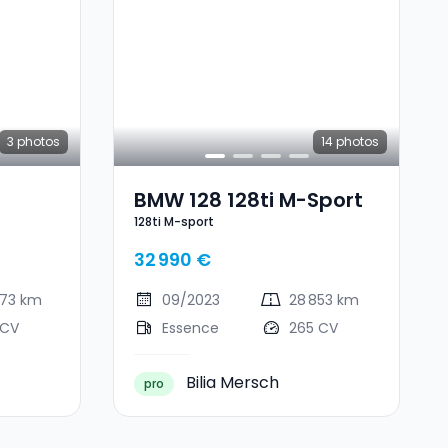
3
photos
14
photos
BMW 128 128ti M-Sport
128ti M-sport
32 990 €
473 km
09/2023
28 853 km
 CV
Essence
265 CV
Bilia Mersch
pro