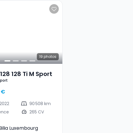
19
photos
28 128 Ti M Sport
Sport
 €
2022
90 508 km
ence
265 CV
Bilia Luxembourg