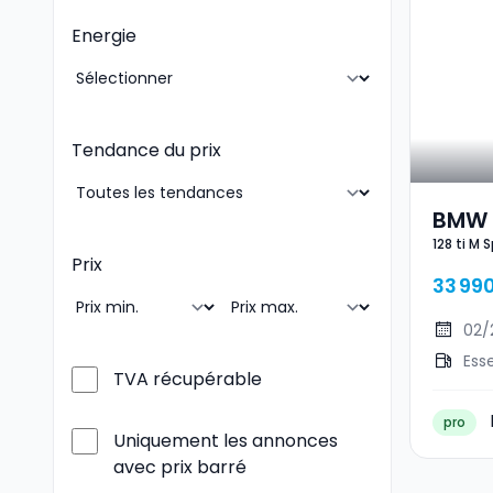
Energie
Tendance du prix
BMW 1
128 ti M 
Prix
33 99
02/
Ess
TVA récupérable
pro
Uniquement les annonces
avec prix barré