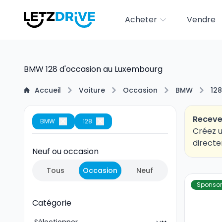
Acheter
Vendre
BMW 128 d'occasion au Luxembourg
Accueil
Voiture
Occasion
BMW
128
Receve
BMW
128
Créez u
directe
Neuf ou occasion
Tous
Occasion
Neuf
Sponsor
Catégorie