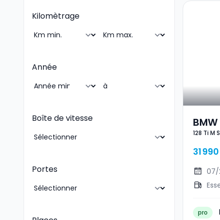
Kilomètrage
Année
Boîte de vitesse
BMW 1
128 Ti M 
31 990
Portes
07/
Ess
pro