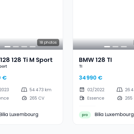
18
photos
28 128 Ti M Sport
BMW 128 TI
Sport
TI
0 €
34 990 €
2023
54 473 km
02/2022
26 
ence
265 CV
Essence
265
Bilia Luxembourg
Bilia Luxembourg
pro