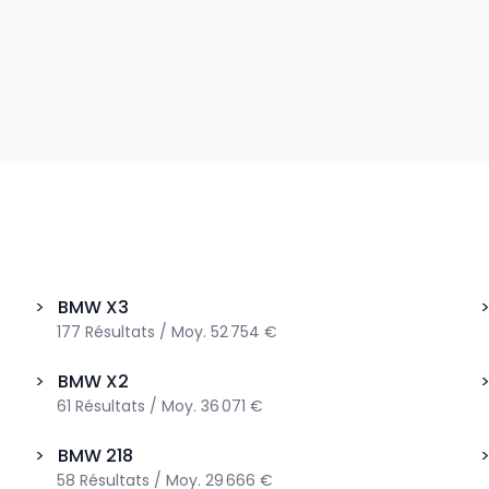
>
BMW
X3
177
Résultats
/
Moy.
52 754 €
>
BMW
X2
61
Résultats
/
Moy.
36 071 €
>
BMW
218
58
Résultats
/
Moy.
29 666 €