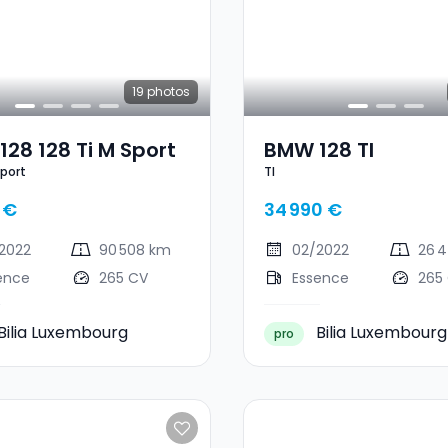
19
photos
28 128 Ti M Sport
BMW 128 TI
Sport
TI
 €
34 990 €
2022
90 508 km
02/2022
26 
ence
265 CV
Essence
265
Bilia Luxembourg
Bilia Luxembourg
pro