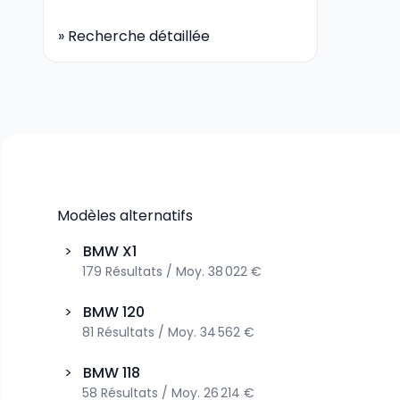
»
Recherche détaillée
Modèles alternatifs
>
BMW
X1
179
Résultats
/
Moy.
38 022 €
>
BMW
120
81
Résultats
/
Moy.
34 562 €
>
BMW
118
58
Résultats
/
Moy.
26 214 €