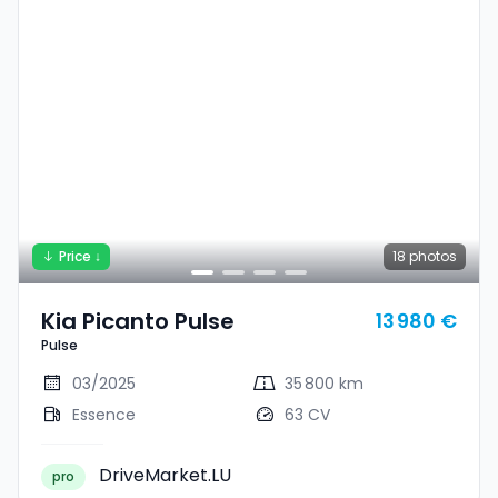
Price ↓
18
photos
Kia Picanto Pulse
13 980 €
Pulse
03/2025
35 800 km
Essence
63 CV
DriveMarket.LU
pro