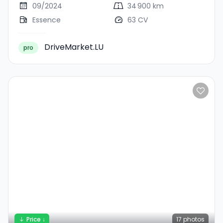
09/2024
34 900 km
Essence
63 CV
DriveMarket.LU
pro
Price ↓
17
photos