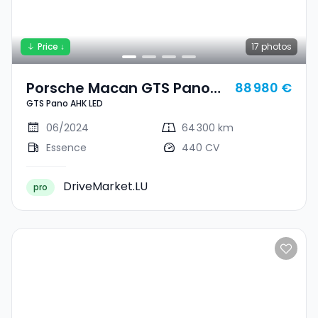
Price ↓
17
photos
Porsche Macan GTS Pano
88 980 €
GTS Pano AHK LED
AHK LED
06/2024
64 300 km
Essence
440 CV
DriveMarket.LU
pro