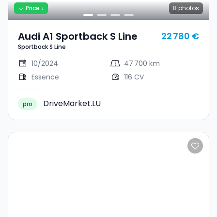
Price ↓
8
photos
Audi A1 Sportback S Line
22 780 €
Sportback S Line
10/2024
47 700 km
Essence
116 CV
DriveMarket.LU
pro