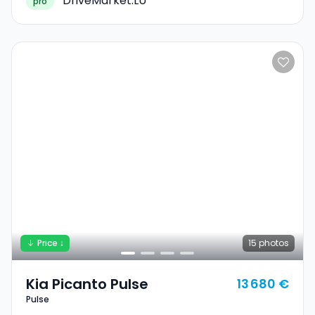
DriveMarket.LU
pro
Price ↓
15
photos
Kia Picanto Pulse
13 680 €
Pulse