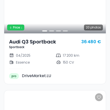
Price ↓
20
photos
Audi Q3 Sportback
36 480 €
Sportback
04/2025
17 200 km
Essence
150 CV
DriveMarket.LU
pro