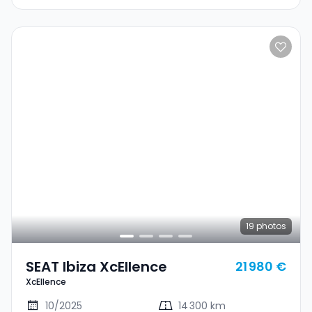
19
photos
SEAT Ibiza XcEllence
21 980 €
XcEllence
10/2025
14 300 km