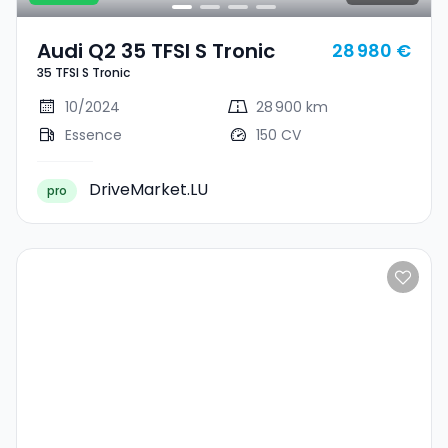
Audi Q2 35 TFSI S Tronic
28 980 €
35 TFSI S Tronic
10/2024
28 900 km
Essence
150 CV
DriveMarket.LU
pro