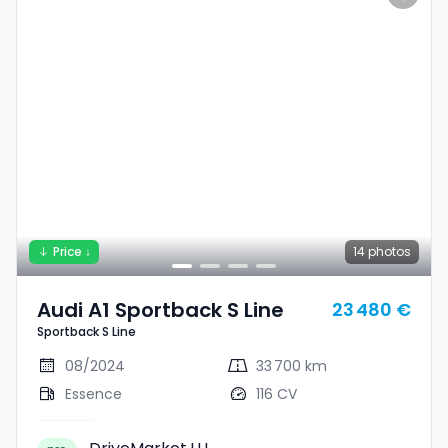
Price ↓
14
photos
Audi A1 Sportback S Line
23 480 €
Sportback S Line
08/2024
33 700 km
Essence
116 CV