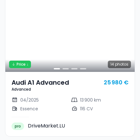
Price ↓
14
photos
Audi A1 Advanced
25 980 €
Advanced
04/2025
13 900 km
Essence
116 CV
DriveMarket.LU
pro