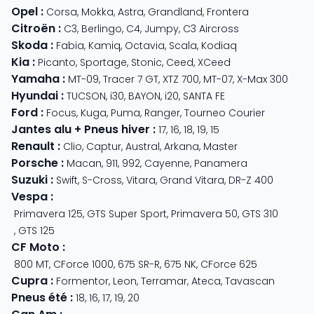
Opel
:
Corsa
,
Mokka
,
Astra
,
Grandland
,
Frontera
Citroën
:
C3
,
Berlingo
,
C4
,
Jumpy
,
C3 Aircross
Skoda
:
Fabia
,
Kamiq
,
Octavia
,
Scala
,
Kodiaq
Kia
:
Picanto
,
Sportage
,
Stonic
,
Ceed
,
XCeed
Yamaha
:
MT-09
,
Tracer 7 GT
,
XTZ 700
,
MT-07
,
X-Max 300
Hyundai
:
TUCSON
,
i30
,
BAYON
,
i20
,
SANTA FE
Ford
:
Focus
,
Kuga
,
Puma
,
Ranger
,
Tourneo Courier
Jantes alu + Pneus hiver
:
17
,
16
,
18
,
19
,
15
Renault
:
Clio
,
Captur
,
Austral
,
Arkana
,
Master
Porsche
:
Macan
,
911
,
992
,
Cayenne
,
Panamera
Suzuki
:
Swift
,
S-Cross
,
Vitara
,
Grand Vitara
,
DR-Z 400
Vespa
:
Primavera 125
,
GTS Super Sport
,
Primavera 50
,
GTS 310
,
GTS 125
CF Moto
:
800 MT
,
CForce 1000
,
675 SR-R
,
675 NK
,
CForce 625
Cupra
:
Formentor
,
Leon
,
Terramar
,
Ateca
,
Tavascan
Pneus été
:
18
,
16
,
17
,
19
,
20