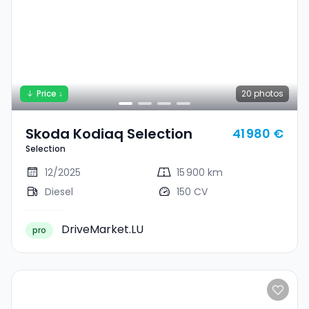
Price ↓
20
photos
Skoda Kodiaq Selection
41 980 €
Selection
12/2025
15 900 km
Diesel
150 CV
DriveMarket.LU
pro