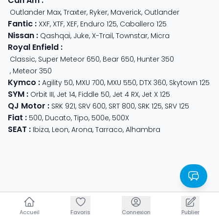
Can Am
:
Outlander Max
,
Traxter
,
Ryker
,
Maverick
,
Outlander
Fantic
:
XXF
,
XTF
,
XEF
,
Enduro 125
,
Caballero 125
Nissan
:
Qashqai
,
Juke
,
X-Trail
,
Townstar
,
Micra
Royal Enfield
:
Classic
,
Super Meteor 650
,
Bear 650
,
Hunter 350
,
Meteor 350
Kymco
:
Agility 50
,
MXU 700
,
MXU 550
,
DTX 360
,
Skytown 125
SYM
:
Orbit III
,
Jet 14
,
Fiddle 50
,
Jet 4 RX
,
Jet X 125
QJ Motor
:
SRK 921
,
SRV 600
,
SRT 800
,
SRK 125
,
SRV 125
Fiat
:
500
,
Ducato
,
Tipo
,
500e
,
500X
SEAT
:
Ibiza
,
Leon
,
Arona
,
Tarraco
,
Alhambra
Accueil
Accueil
Favoris
Favoris
Connexion
Connexion
Publier
Publier