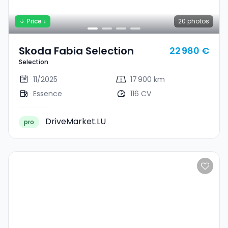
Price ↓
20
photos
Skoda Fabia Selection
22 980 €
Selection
11/2025
17 900 km
Essence
116 CV
DriveMarket.LU
pro