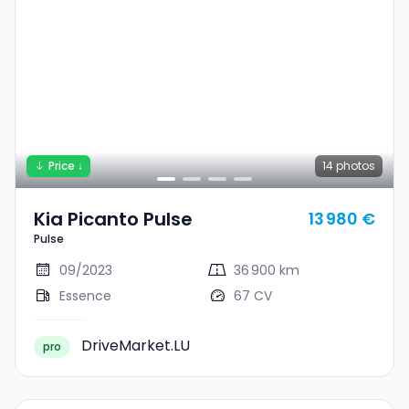
Price ↓
14
photos
Kia Picanto Pulse
13 980 €
Pulse
09/2023
36 900 km
Essence
67 CV
DriveMarket.LU
pro