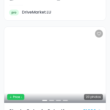
DriveMarket.LU
pro
Price ↓
20
photos