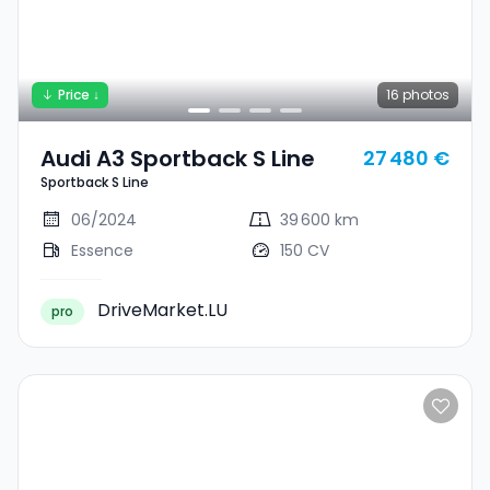
Price ↓
16
photos
Audi A3 Sportback S Line
27 480 €
Sportback S Line
06/2024
39 600 km
Essence
150 CV
DriveMarket.LU
pro