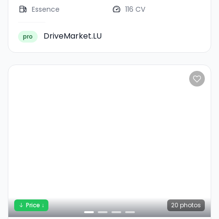
Essence
116 CV
DriveMarket.LU
pro
Price ↓
20
photos