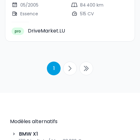
05/2005
84 400 km
Essence
515 CV
DriveMarket.LU
pro
1
Modèles alternatifs
>
BMW
X1