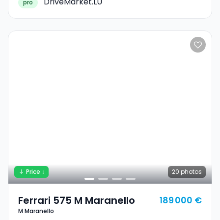
DriveMarket.LU
pro
Price ↓
20
photos
Ferrari 575 M Maranello
189 000 €
M Maranello