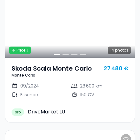
Price ↓
14
photos
Skoda Scala Monte Carlo
27 480 €
Monte Carlo
09/2024
28 600 km
Essence
150 CV
DriveMarket.LU
pro