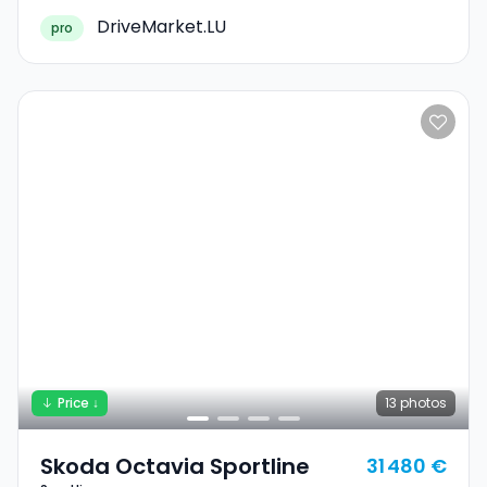
DriveMarket.LU
pro
Price ↓
13
photos
Skoda Octavia Sportline
31 480 €