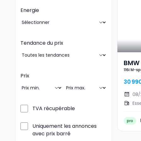
Energie
Tendance du prix
BMW 1
116i M-sp
Prix
30 99
08/
Ess
TVA récupérable
pro
Uniquement les annonces
avec prix barré