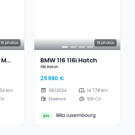
16
photos
18
photos
 M
BMW 116 116i Hatch
116i Hatch
25 990 €
864 km
06/2024
14 778 km
CV
Essence
109 CV
Bilia Luxembourg
pro