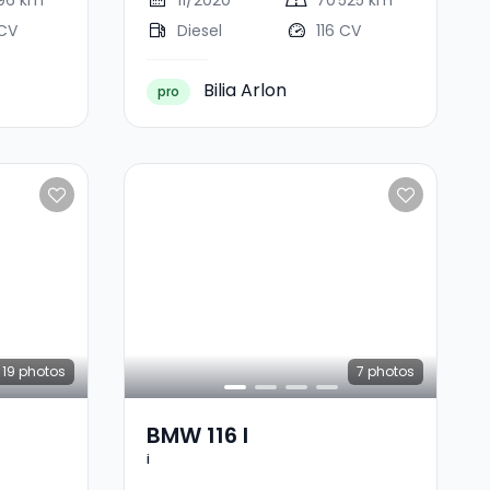
296 km
11/2020
70 525 km
 CV
Diesel
116 CV
Bilia Arlon
pro
19
photos
7
photos
BMW 116 I
i