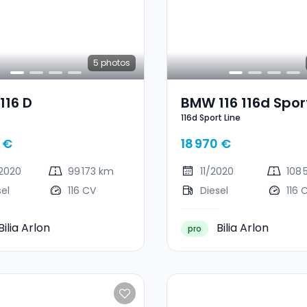
5
photos
116 D
BMW 116 116d Spor
116d Sport Line
 €
18 970 €
2020
99 173 km
11/2020
108
sel
116 CV
Diesel
116 
Bilia Arlon
Bilia Arlon
pro