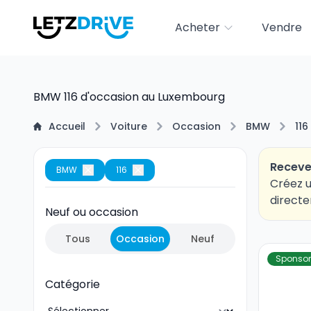
Acheter
Vendre
BMW 116 d'occasion au Luxembourg
Accueil
Voiture
Occasion
BMW
116
Receve
BMW
116
Créez u
directe
Neuf ou occasion
Tous
Occasion
Neuf
Sponsor
Catégorie