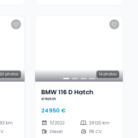
20
photos
14
photos
BMW 116 D Hatch
d Hatch
24 950 €
283 km
11/2022
29 120 km
CV
Diesel
116 CV