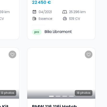
22 450 €
569 km
04/2021
25 296 km
 CV
Essence
109 CV
Bilia Libramont
pro
13
photos
18
photos
 Kit M
BMW 116 116i Hatch