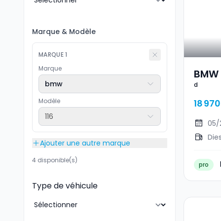
Marque
&
Modèle
MARQUE
1
Marque
BMW 
bmw
d
Modèle
18 970
116
05/
Die
Ajouter une autre marque
4 disponible(s)
pro
Type de véhicule