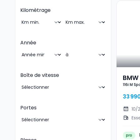
Kilomètrage
Année
Boîte de vitesse
BMW 1
116i M Sp
33 99
Portes
10/
Ess
pro