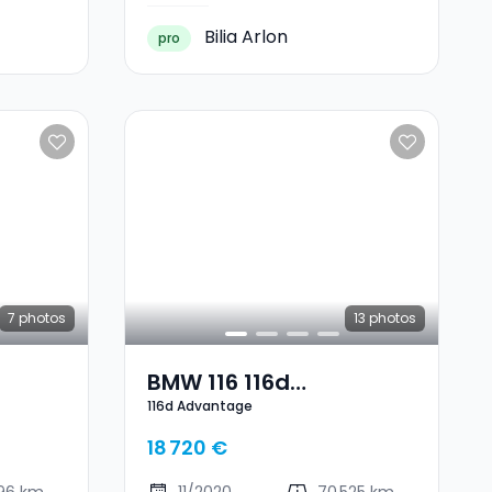
Bilia Arlon
pro
7
photos
13
photos
BMW 116 116d
116d Advantage
Advantage
18 720 €