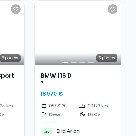
8
photos
5
photos
Sport
BMW 116 D
d
18 970 €
424 km
05/2020
99 173 km
CV
Diesel
116 CV
Bilia Arlon
pro