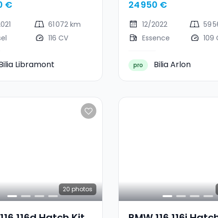
0 €
24 950 €
2021
61 072 km
12/2022
59 
sel
116 CV
Essence
109
Bilia Libramont
Bilia Arlon
pro
20
photos
16 116d Hatch Kit
BMW 116 116i Hatch