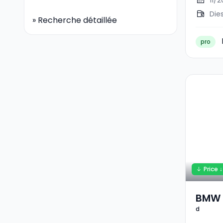
11/2
Die
»
Recherche détaillée
pro
Price ↓
BMW 
d