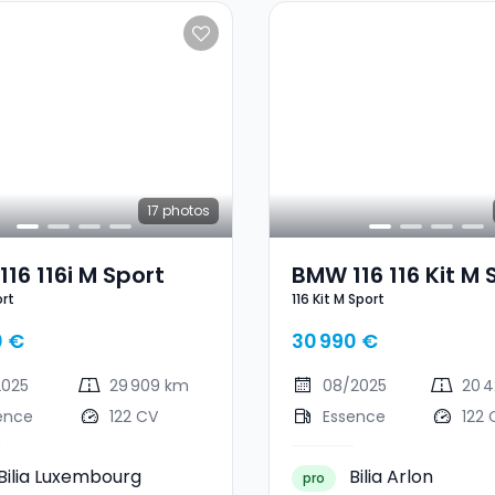
17
photos
16 116i M Sport
BMW 116 116 Kit M 
ort
116 Kit M Sport
0 €
30 990 €
2025
29 909 km
08/2025
20 
ence
122 CV
Essence
122 
Bilia Luxembourg
Bilia Arlon
pro