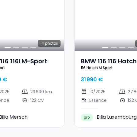
14
photos
16 116i M-Sport
BMW 116 116 Hatch
ort
116 Hatch M Sport
Sport
0 €
31 990 €
2025
23 690 km
10/2025
27 
ence
122 CV
Essence
122 
Bilia Mersch
Bilia Luxembourg
pro