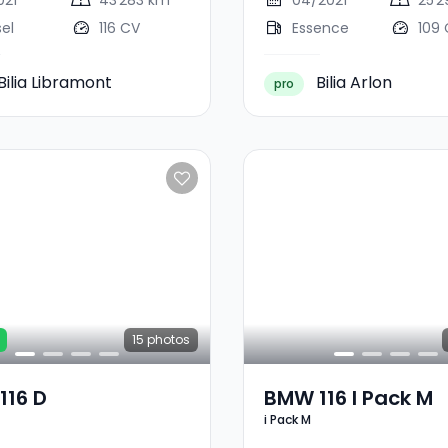
021
43 283 km
04/2021
25 
sel
116 CV
Essence
109
Bilia Libramont
Bilia Arlon
pro
15
photos
116 D
BMW 116 I Pack M
i Pack M