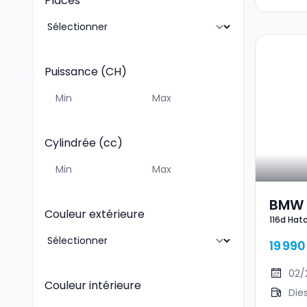
Places
Puissance (CH)
Cylindrée (cc)
BMW 1
Couleur extérieure
116d Hat
19 990
02/
Couleur intérieure
Die