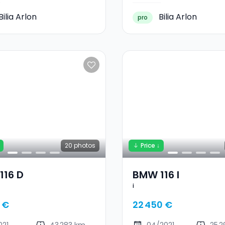
Bilia Arlon
Bilia Arlon
pro
20
photos
Price ↓
116 D
BMW 116 I
i
 €
22 450 €