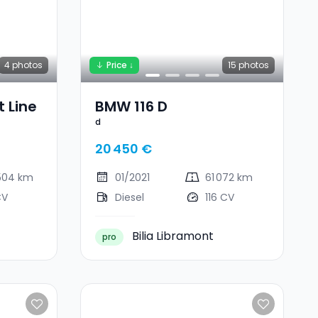
4
photos
Price ↓
15
photos
t Line
BMW 116 D
d
20 450 €
 504 km
01/2021
61 072 km
CV
Diesel
116 CV
Bilia Libramont
pro