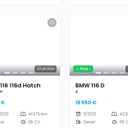
20
photos
Price ↓
16 116d Hatch
BMW 116 D
ch
d
 €
18 950 €
2023
41 375 km
11/2021
43 
sel
116 CV
Diesel
116 