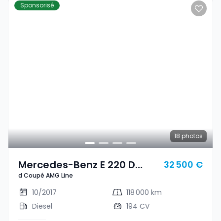
Sponsorisé
18
photos
Mercedes-Benz E 220 D
32 500 €
d Coupé AMG Line
Coupé AMG Line
10/2017
118 000 km
Diesel
194 CV