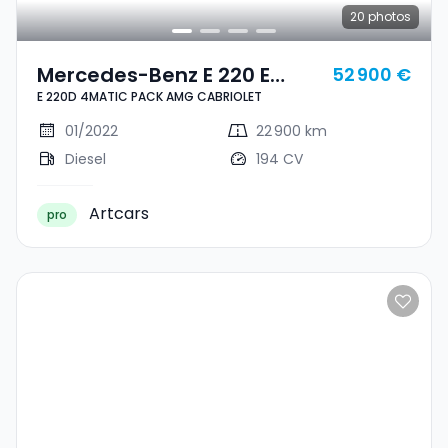
20
photos
Mercedes-Benz E 220 E
52 900 €
E 220D 4MATIC PACK AMG CABRIOLET
220D 4MATIC PACK AMG
CABRIOLET
01/2022
22 900 km
Diesel
194 CV
Artcars
pro