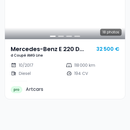
18
photos
Mercedes-Benz E 220 D
32 500 €
d Coupé AMG Line
Coupé AMG Line
10/2017
118 000 km
Diesel
194 CV
Artcars
pro