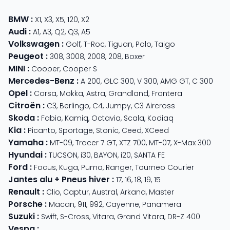
BMW
:
X1
,
X3
,
X5
,
120
,
X2
Audi
:
A1
,
A3
,
Q2
,
Q3
,
A5
Volkswagen
:
Golf
,
T-Roc
,
Tiguan
,
Polo
,
Taigo
Peugeot
:
308
,
3008
,
2008
,
208
,
Boxer
MINI
:
Cooper
,
Cooper S
Mercedes-Benz
:
A 200
,
GLC 300
,
V 300
,
AMG GT
,
C 300
Opel
:
Corsa
,
Mokka
,
Astra
,
Grandland
,
Frontera
Citroën
:
C3
,
Berlingo
,
C4
,
Jumpy
,
C3 Aircross
Skoda
:
Fabia
,
Kamiq
,
Octavia
,
Scala
,
Kodiaq
Kia
:
Picanto
,
Sportage
,
Stonic
,
Ceed
,
XCeed
Yamaha
:
MT-09
,
Tracer 7 GT
,
XTZ 700
,
MT-07
,
X-Max 300
Hyundai
:
TUCSON
,
i30
,
BAYON
,
i20
,
SANTA FE
Ford
:
Focus
,
Kuga
,
Puma
,
Ranger
,
Tourneo Courier
Jantes alu + Pneus hiver
:
17
,
16
,
18
,
19
,
15
Renault
:
Clio
,
Captur
,
Austral
,
Arkana
,
Master
Porsche
:
Macan
,
911
,
992
,
Cayenne
,
Panamera
Suzuki
:
Swift
,
S-Cross
,
Vitara
,
Grand Vitara
,
DR-Z 400
Vespa
: