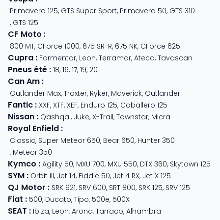
Primavera 125
,
GTS Super Sport
,
Primavera 50
,
GTS 310
,
GTS 125
CF Moto
:
800 MT
,
CForce 1000
,
675 SR-R
,
675 NK
,
CForce 625
Cupra
:
Formentor
,
Leon
,
Terramar
,
Ateca
,
Tavascan
Pneus été
:
18
,
16
,
17
,
19
,
20
Can Am
:
Outlander Max
,
Traxter
,
Ryker
,
Maverick
,
Outlander
Fantic
:
XXF
,
XTF
,
XEF
,
Enduro 125
,
Caballero 125
Nissan
:
Qashqai
,
Juke
,
X-Trail
,
Townstar
,
Micra
Royal Enfield
:
Classic
,
Super Meteor 650
,
Bear 650
,
Hunter 350
,
Meteor 350
Kymco
:
Agility 50
,
MXU 700
,
MXU 550
,
DTX 360
,
Skytown 125
SYM
:
Orbit III
,
Jet 14
,
Fiddle 50
,
Jet 4 RX
,
Jet X 125
QJ Motor
:
SRK 921
,
SRV 600
,
SRT 800
,
SRK 125
,
SRV 125
Fiat
:
500
,
Ducato
,
Tipo
,
500e
,
500X
SEAT
:
Ibiza
,
Leon
,
Arona
,
Tarraco
,
Alhambra