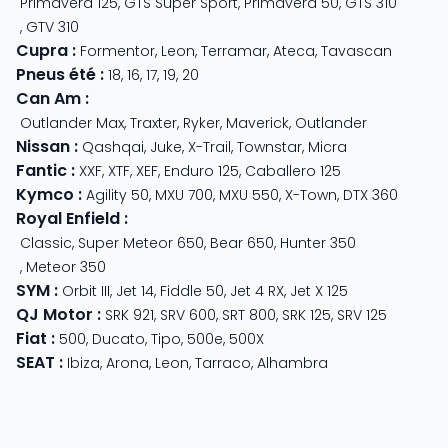
Primavera 125
,
GTS Super Sport
,
Primavera 50
,
GTS 310
,
GTV 310
Cupra
:
Formentor
,
Leon
,
Terramar
,
Ateca
,
Tavascan
Pneus été
:
18
,
16
,
17
,
19
,
20
Can Am
:
Outlander Max
,
Traxter
,
Ryker
,
Maverick
,
Outlander
Nissan
:
Qashqai
,
Juke
,
X-Trail
,
Townstar
,
Micra
Fantic
:
XXF
,
XTF
,
XEF
,
Enduro 125
,
Caballero 125
Kymco
:
Agility 50
,
MXU 700
,
MXU 550
,
X-Town
,
DTX 360
Royal Enfield
:
Classic
,
Super Meteor 650
,
Bear 650
,
Hunter 350
,
Meteor 350
SYM
:
Orbit III
,
Jet 14
,
Fiddle 50
,
Jet 4 RX
,
Jet X 125
QJ Motor
:
SRK 921
,
SRV 600
,
SRT 800
,
SRK 125
,
SRV 125
Fiat
:
500
,
Ducato
,
Tipo
,
500e
,
500X
SEAT
:
Ibiza
,
Arona
,
Leon
,
Tarraco
,
Alhambra