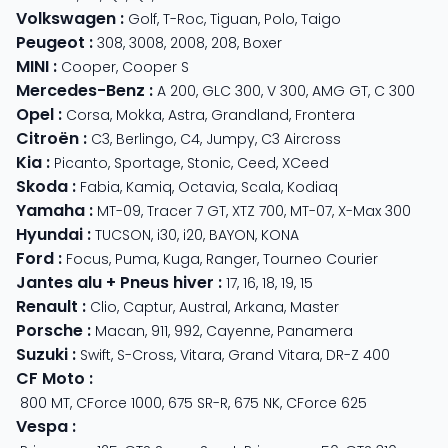
Volkswagen
:
Golf
,
T-Roc
,
Tiguan
,
Polo
,
Taigo
Peugeot
:
308
,
3008
,
2008
,
208
,
Boxer
MINI
:
Cooper
,
Cooper S
Mercedes-Benz
:
A 200
,
GLC 300
,
V 300
,
AMG GT
,
C 300
Opel
:
Corsa
,
Mokka
,
Astra
,
Grandland
,
Frontera
Citroën
:
C3
,
Berlingo
,
C4
,
Jumpy
,
C3 Aircross
Kia
:
Picanto
,
Sportage
,
Stonic
,
Ceed
,
XCeed
Skoda
:
Fabia
,
Kamiq
,
Octavia
,
Scala
,
Kodiaq
Yamaha
:
MT-09
,
Tracer 7 GT
,
XTZ 700
,
MT-07
,
X-Max 300
Hyundai
:
TUCSON
,
i30
,
i20
,
BAYON
,
KONA
Ford
:
Focus
,
Puma
,
Kuga
,
Ranger
,
Tourneo Courier
Jantes alu + Pneus hiver
:
17
,
16
,
18
,
19
,
15
Renault
:
Clio
,
Captur
,
Austral
,
Arkana
,
Master
Porsche
:
Macan
,
911
,
992
,
Cayenne
,
Panamera
Suzuki
:
Swift
,
S-Cross
,
Vitara
,
Grand Vitara
,
DR-Z 400
CF Moto
:
800 MT
,
CForce 1000
,
675 SR-R
,
675 NK
,
CForce 625
Vespa
: