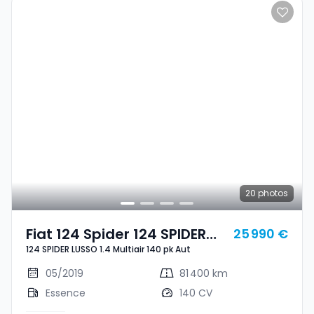
20
photos
Fiat 124 Spider 124 SPIDER
25 990 €
124 SPIDER LUSSO 1.4 Multiair 140 pk Aut
LUSSO 1.4 Multiair 140 Pk Aut
05/2019
81 400 km
Essence
140 CV