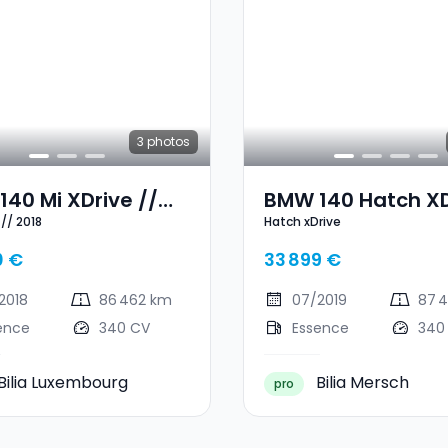
3
photos
40 Mi XDrive //
BMW 140 Hatch XD
 // 2018
Hatch xDrive
0 €
33 899 €
2018
86 462 km
07/2019
87 
ence
340 CV
Essence
340
Bilia Luxembourg
Bilia Mersch
pro