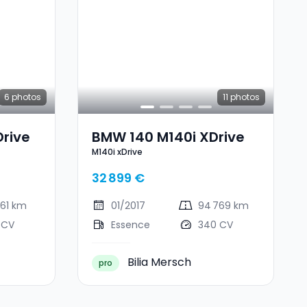
6
photos
11
photos
rive
BMW 140 M140i XDrive
M140i xDrive
32 899 €
461 km
01/2017
94 769 km
 CV
Essence
340 CV
Bilia Mersch
pro