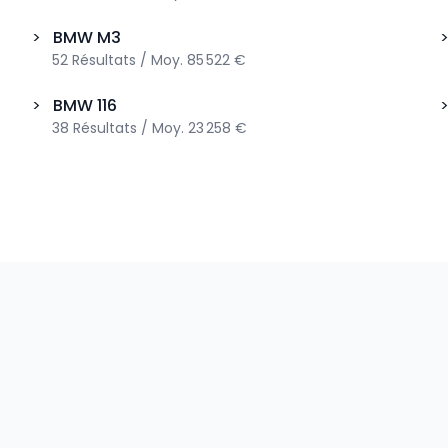
>
BMW
M3
52
Résultats
/
Moy.
85 522 €
>
BMW
116
38
Résultats
/
Moy.
23 258 €