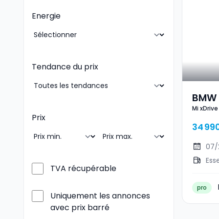
Energie
Tendance du prix
BMW 1
Mi xDrive
2018
Prix
34 99
07/
Ess
TVA récupérable
pro
Uniquement les annonces
avec prix barré