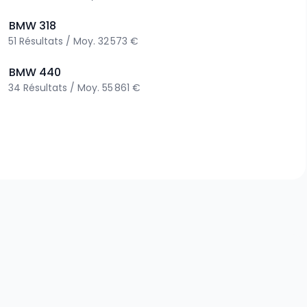
>
BMW
318
51
Résultats
/
Moy.
32 573 €
>
BMW
440
34
Résultats
/
Moy.
55 861 €