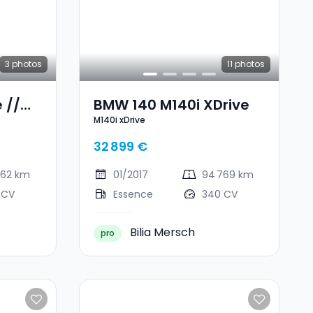
3
photos
11
photos
 //
BMW 140 M140i XDrive
M140i xDrive
32 899 €
462 km
01/2017
94 769 km
 CV
Essence
340 CV
Bilia Mersch
pro