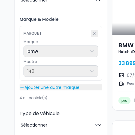
Marque
&
Modèle
MARQUE
1
Marque
BMW 
bmw
Hatch xD
Modèle
33 89
140
07/
Ess
Ajouter une autre marque
4 disponible(s)
pro
Type de véhicule