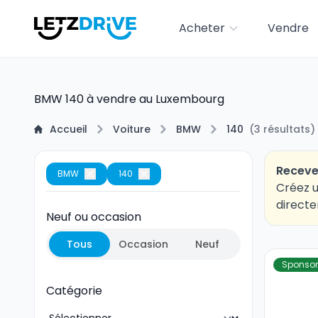
Acheter
Vendre
BMW 140 à vendre au Luxembourg
Accueil
Voiture
BMW
140
(
3
résultats
)
Receve
BMW
140
Créez u
directe
Neuf ou occasion
Tous
Occasion
Neuf
Sponsor
Catégorie