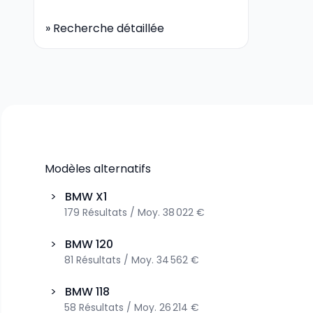
»
Recherche détaillée
Modèles alternatifs
>
BMW
X1
179
Résultats
/
Moy.
38 022 €
>
BMW
120
81
Résultats
/
Moy.
34 562 €
>
BMW
118
58
Résultats
/
Moy.
26 214 €