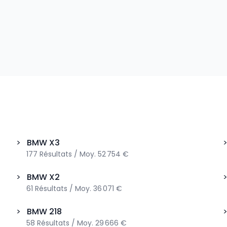
>
BMW
X3
177
Résultats
/
Moy.
52 754 €
>
BMW
X2
61
Résultats
/
Moy.
36 071 €
>
BMW
218
58
Résultats
/
Moy.
29 666 €