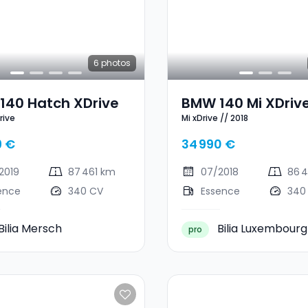
6
photos
140 Hatch XDrive
BMW 140 Mi XDrive
rive
Mi xDrive // 2018
2018
9 €
34 990 €
2019
87 461 km
07/2018
86 
ence
340 CV
Essence
340
Bilia Mersch
Bilia Luxembourg
pro