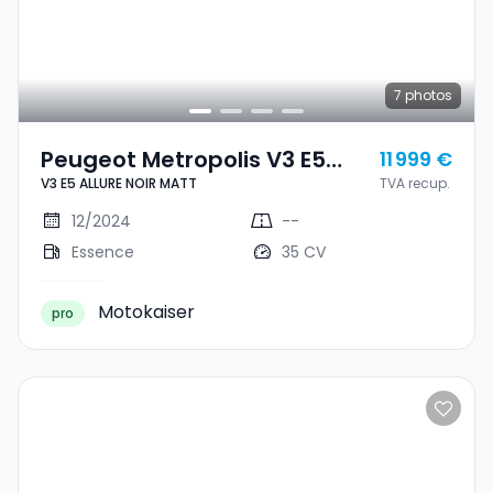
7
photos
Peugeot Metropolis V3 E5
11 999 €
V3 E5 ALLURE NOIR MATT
TVA recup.
ALLURE NOIR MATT
12/2024
--
Essence
35 CV
Motokaiser
pro