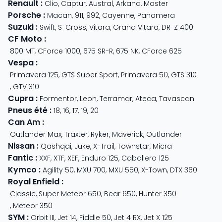
Renault
:
Clio
,
Captur
,
Austral
,
Arkana
,
Master
Porsche
:
Macan
,
911
,
992
,
Cayenne
,
Panamera
Suzuki
:
Swift
,
S-Cross
,
Vitara
,
Grand Vitara
,
DR-Z 400
CF Moto
:
800 MT
,
CForce 1000
,
675 SR-R
,
675 NK
,
CForce 625
Vespa
:
Primavera 125
,
GTS Super Sport
,
Primavera 50
,
GTS 310
,
GTV 310
Cupra
:
Formentor
,
Leon
,
Terramar
,
Ateca
,
Tavascan
Pneus été
:
18
,
16
,
17
,
19
,
20
Can Am
:
Outlander Max
,
Traxter
,
Ryker
,
Maverick
,
Outlander
Nissan
:
Qashqai
,
Juke
,
X-Trail
,
Townstar
,
Micra
Fantic
:
XXF
,
XTF
,
XEF
,
Enduro 125
,
Caballero 125
Kymco
:
Agility 50
,
MXU 700
,
MXU 550
,
X-Town
,
DTX 360
Royal Enfield
:
Classic
,
Super Meteor 650
,
Bear 650
,
Hunter 350
,
Meteor 350
SYM
:
Orbit III
,
Jet 14
,
Fiddle 50
,
Jet 4 RX
,
Jet X 125