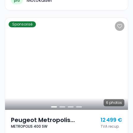
Motokaiser
pro
Sponsorisé
6
photos
Peugeot Metropolis
12 499 €
METROPOLIS 400 SW
TVA recup.
METROPOLIS 400 SW