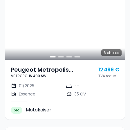
6
photos
Peugeot Metropolis
12 499 €
METROPOLIS 400 SW
TVA recup.
METROPOLIS 400 SW
01/2025
--
Essence
35 CV
Motokaiser
pro