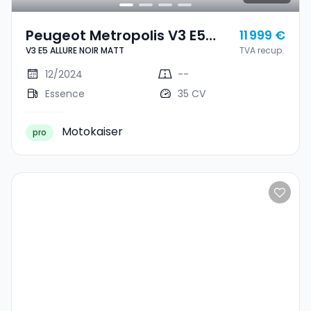
Peugeot Metropolis V3 E5
11 999 €
V3 E5 ALLURE NOIR MATT
TVA recup.
ALLURE NOIR MATT
12/2024
--
Essence
35 CV
Motokaiser
pro