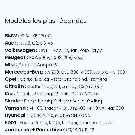
Modèles les plus répandus
BMW
:
X1
,
X3
,
X5
,
120
,
X2
Audi
:
A1
,
A3
,
Q2
,
Q3
,
A5
Volkswagen
:
Golf
,
T-Roc
,
Tiguan
,
Polo
,
Taigo
Peugeot
:
308
,
3008
,
2008
,
208
,
Boxer
MINI
:
Cooper
,
Cooper S
Mercedes-Benz
:
A 200
,
GLC 300
,
V 300
,
AMG GT
,
C 300
Opel
:
Corsa
,
Mokka
,
Astra
,
Grandland
,
Frontera
Citroën
:
C3
,
Berlingo
,
C4
,
Jumpy
,
C3 Aircross
Kia
:
Picanto
,
Sportage
,
Stonic
,
Ceed
,
XCeed
Skoda
:
Fabia
,
Kamiq
,
Octavia
,
Scala
,
Kodiaq
Yamaha
:
MT-09
,
Tracer 7 GT
,
XTZ 700
,
MT-07
,
X-Max 300
Hyundai
:
TUCSON
,
i30
,
i20
,
BAYON
,
KONA
Ford
:
Focus
,
Puma
,
Kuga
,
Ranger
,
Tourneo Courier
Jantes alu + Pneus hiver
:
17
,
16
,
18
,
19
,
15