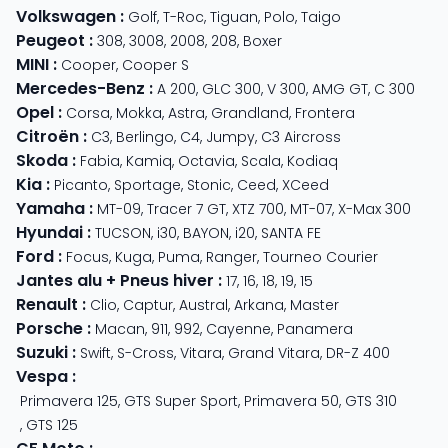
Volkswagen
:
Golf
,
T-Roc
,
Tiguan
,
Polo
,
Taigo
Peugeot
:
308
,
3008
,
2008
,
208
,
Boxer
MINI
:
Cooper
,
Cooper S
Mercedes-Benz
:
A 200
,
GLC 300
,
V 300
,
AMG GT
,
C 300
Opel
:
Corsa
,
Mokka
,
Astra
,
Grandland
,
Frontera
Citroën
:
C3
,
Berlingo
,
C4
,
Jumpy
,
C3 Aircross
Skoda
:
Fabia
,
Kamiq
,
Octavia
,
Scala
,
Kodiaq
Kia
:
Picanto
,
Sportage
,
Stonic
,
Ceed
,
XCeed
Yamaha
:
MT-09
,
Tracer 7 GT
,
XTZ 700
,
MT-07
,
X-Max 300
Hyundai
:
TUCSON
,
i30
,
BAYON
,
i20
,
SANTA FE
Ford
:
Focus
,
Kuga
,
Puma
,
Ranger
,
Tourneo Courier
Jantes alu + Pneus hiver
:
17
,
16
,
18
,
19
,
15
Renault
:
Clio
,
Captur
,
Austral
,
Arkana
,
Master
Porsche
:
Macan
,
911
,
992
,
Cayenne
,
Panamera
Suzuki
:
Swift
,
S-Cross
,
Vitara
,
Grand Vitara
,
DR-Z 400
Vespa
:
Primavera 125
,
GTS Super Sport
,
Primavera 50
,
GTS 310
,
GTS 125