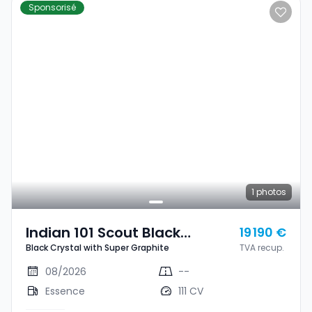
Sponsorisé
1
photos
Indian 101 Scout Black
19 190 €
Black Crystal with Super Graphite
TVA recup.
Crystal With Super Graphite
08/2026
--
Essence
111 CV