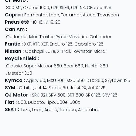
CF Moto
:
800 MT
,
CForce 1000
,
675 SR-R
,
675 NK
,
CForce 625
Cupra
:
Formentor
,
Leon
,
Terramar
,
Ateca
,
Tavascan
Pneus été
:
18
,
16
,
17
,
19
,
20
Can Am
:
Outlander Max
,
Traxter
,
Ryker
,
Maverick
,
Outlander
Fantic
:
XXF
,
XTF
,
XEF
,
Enduro 125
,
Caballero 125
Nissan
:
Qashqai
,
Juke
,
X-Trail
,
Townstar
,
Micra
Royal Enfield
:
Classic
,
Super Meteor 650
,
Bear 650
,
Hunter 350
,
Meteor 350
Kymco
:
Agility 50
,
MXU 700
,
MXU 550
,
DTX 360
,
Skytown 125
SYM
:
Orbit III
,
Jet 14
,
Fiddle 50
,
Jet 4 RX
,
Jet X 125
QJ Motor
:
SRK 921
,
SRV 600
,
SRT 800
,
SRK 125
,
SRV 125
Fiat
:
500
,
Ducato
,
Tipo
,
500e
,
500X
SEAT
:
Ibiza
,
Leon
,
Arona
,
Tarraco
,
Alhambra