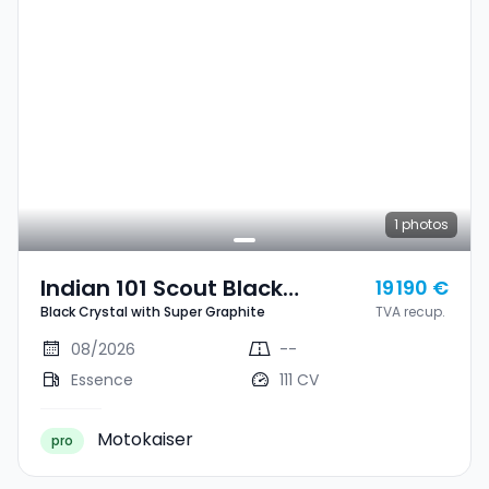
1
photos
Indian 101 Scout Black
19 190 €
Black Crystal with Super Graphite
TVA recup.
Crystal With Super Graphite
08/2026
--
Essence
111 CV
Motokaiser
pro