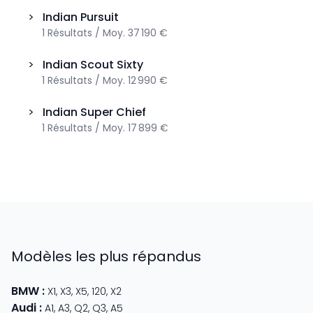
>
Indian
Pursuit
1
Résultats
/
Moy.
37 190 €
>
Indian
Scout Sixty
1
Résultats
/
Moy.
12 990 €
>
Indian
Super Chief
1
Résultats
/
Moy.
17 899 €
Modèles les plus répandus
BMW
:
X1
,
X3
,
X5
,
120
,
X2
Audi
:
A1
,
A3
,
Q2
,
Q3
,
A5