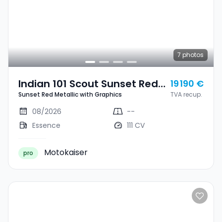
7
photos
Indian 101 Scout Sunset Red
19 190 €
Sunset Red Metallic with Graphics
TVA recup.
Metallic With Graphics
08/2026
--
Essence
111 CV
Motokaiser
pro