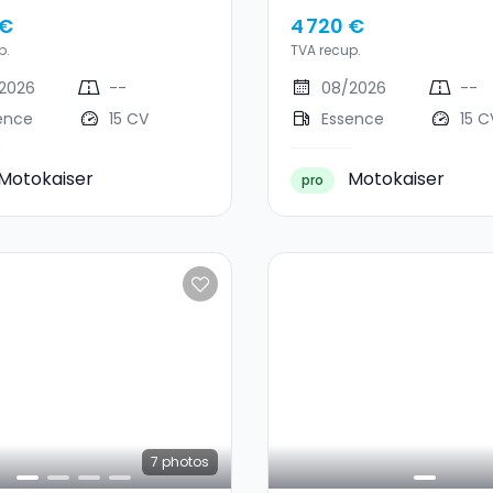
 €
4 720 €
p.
TVA recup.
2026
--
08/2026
--
ence
15 CV
Essence
15 C
Motokaiser
Motokaiser
pro
7
photos