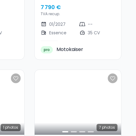
7 790 €
TVA recup.
01/2027
--
V
Essence
35 CV
Motokaiser
pro
1
photos
7
photos