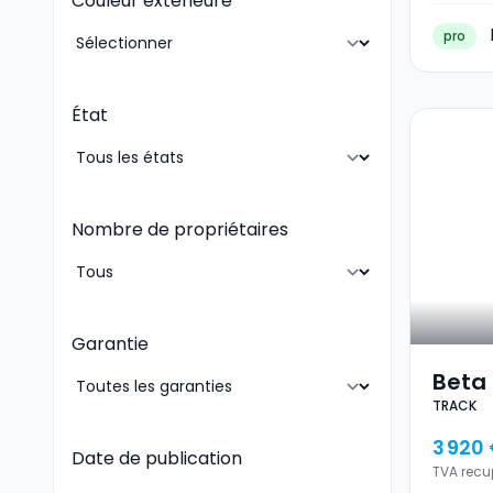
Couleur extérieure
pro
État
Nombre de propriétaires
Garantie
Beta
TRACK
TRAC
3 920
Date de publication
TVA recu