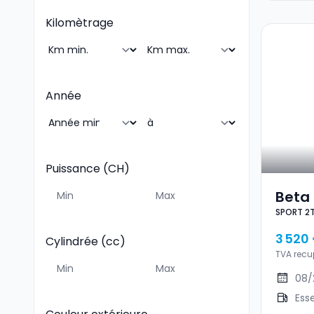
Kilomètrage
Année
Puissance (CH)
Beta
SPORT 2
SPOR
3 520
Cylindrée (cc)
TVA recu
08/
Ess