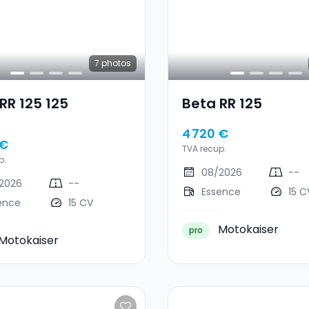
7
photos
RR 125 125
Beta RR 125
4 720 €
 €
TVA recup.
p.
08/2026
--
2026
--
Essence
15 C
ence
15 CV
Motokaiser
pro
Motokaiser