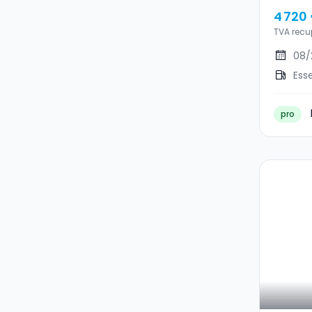
4 720
TVA recu
08/
Ess
pro