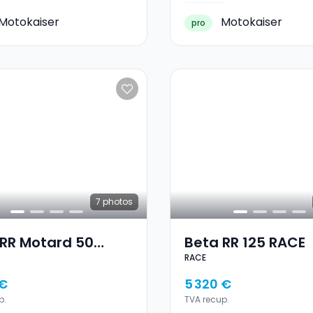
Motokaiser
Motokaiser
pro
7
photos
 RR Motard 50
Beta RR 125 RACE
RACE
K
 €
5 320 €
p.
TVA recup.