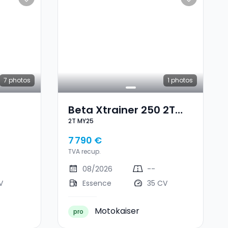
7
photos
1
photos
Beta Xtrainer 250 2T
2T MY25
MY25
7 790 €
TVA recup.
08/2026
--
V
Essence
35 CV
Motokaiser
pro