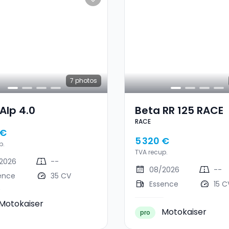
7
photos
Alp 4.0
Beta RR 125 RACE
RACE
 €
5 320 €
p.
TVA recup.
2026
--
08/2026
--
ence
35 CV
Essence
15 C
Motokaiser
Motokaiser
pro