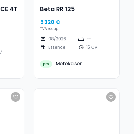
ACE 4T
Beta RR 125
5 320 €
TVA recup.
08/2026
--
Essence
15 CV
V
Motokaiser
pro