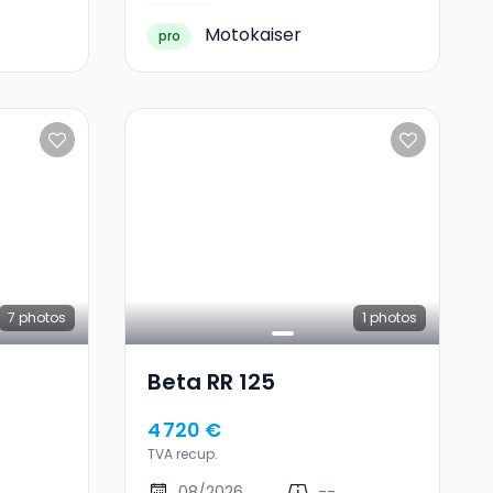
Motokaiser
pro
7
photos
1
photos
Beta RR 125
4 720 €
TVA recup.
08/2026
--