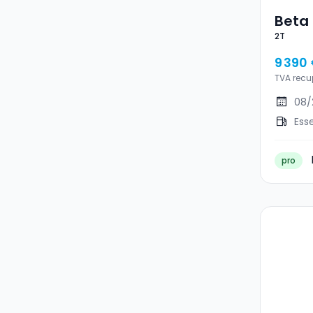
Beta 
2T
9 390
TVA recu
08/
Ess
pro