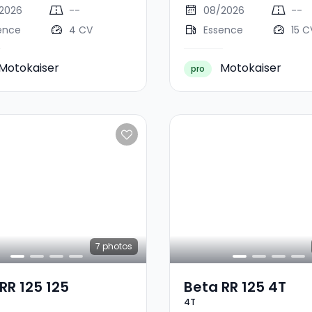
2026
--
08/2026
--
ence
4 CV
Essence
15 C
Motokaiser
Motokaiser
pro
7
photos
RR 125 125
Beta RR 125 4T
4T