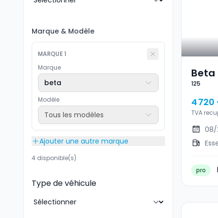
Marque
&
Modèle
MARQUE
1
Marque
Beta 
beta
125
Modèle
4 720
TVA recu
Tous les modèles
08/
Ajouter une autre marque
Ess
4 disponible(s)
pro
Type de véhicule