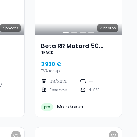
7
photos
7
photos
Beta RR Motard 50
TRACK
TRACK
3 920 €
TVA recup.
08/2026
--
V
Essence
4 CV
Motokaiser
pro