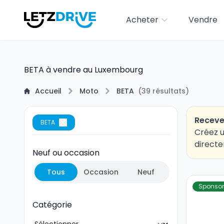
Acheter
Vendre
BETA à vendre au Luxembourg
Accueil
Moto
BETA
(
39
résultats
)
Receve
BETA
Créez u
directe
Neuf ou occasion
Tous
Occasion
Neuf
Sponsor
Catégorie