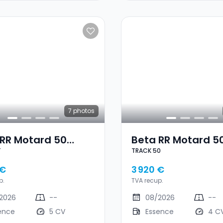
7
photos
 RR Motard 50
Beta RR Motard 5
T
TRACK 50
T 2T
TRACK 50
 €
3 920 €
p.
TVA recup.
2026
--
08/2026
--
ence
5 CV
Essence
4 C