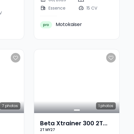
Essence
15 CV
V
Motokaiser
pro
7
photos
1
photos
Beta Xtrainer 300 2T
2T MY27
MY27