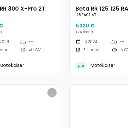
RR 300 X-Pro 2T
Beta RR 125 125 R
125 RACE 4T
 €
5 320 €
p.
TVA recup.
2026
--
11/2024
--
ence
40 CV
Essence
15 C
Motokaiser
Motokaiser
pro