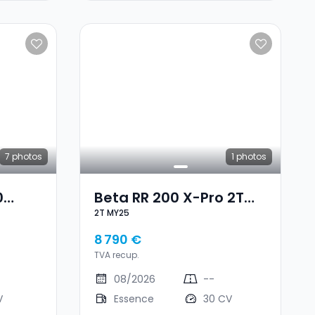
7
photos
1
photos
0
Beta RR 200 X-Pro 2T
2T MY25
MY25
8 790 €
TVA recup.
08/2026
--
V
Essence
30 CV