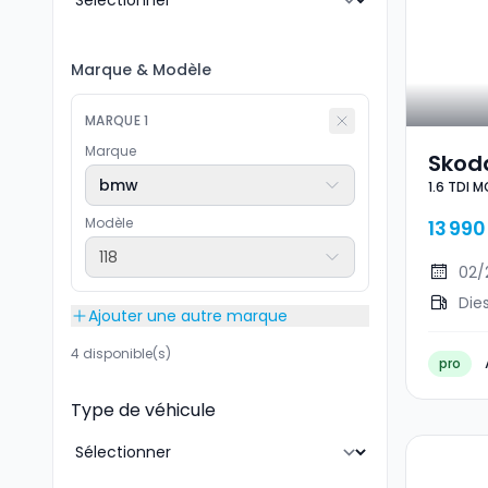
Marque
&
Modèle
MARQUE
1
Marque
Skoda
bmw
1.6 TDI 
MONT
Modèle
13 990
118
02/
Die
Ajouter une autre marque
4 disponible(s)
pro
Type de véhicule