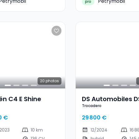
Petrymobil
Petrymobil
pro
20
photos
ën C4 E Shine
DS Automobiles D
Trocadero
Trocadero
0 €
29 800 €
2023
10 km
12/2024
16 
136 CV
hybrid
145