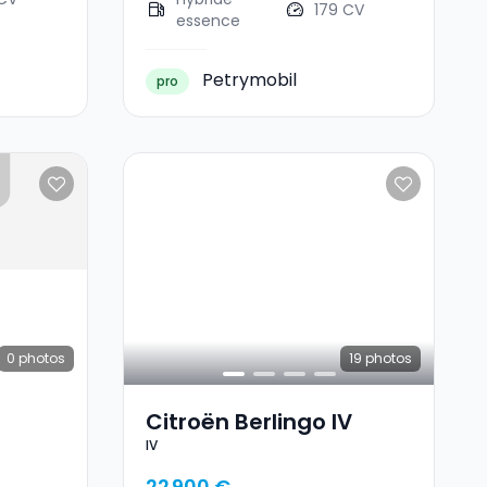
179 CV
essence
Petrymobil
pro
0
photos
19
photos
Citroën Berlingo IV
IV
22 900 €