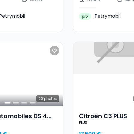
Petrymobil
Petrymobil
pro
20
photos
utomobiles DS 4
Citroën C3 PLUS
PLUS
I
0 €
17 500 €