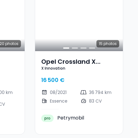
20
photos
15
photos
Opel Crossland X
X Innovation
Innovation
16 500 €
000 km
08/2021
36 794 km
Essence
83 CV
 CV
Petrymobil
pro