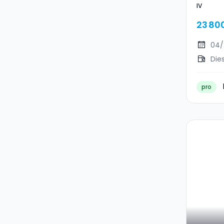
IV
23 80
04/
Die
pro