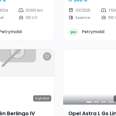
2024
21 000 km
03/2025
7 5
sel
130 CV
Essence
100
Petrymobil
Petrymobil
pro
0
photos
ën Berlingo IV
Opel Astra L Gs Li