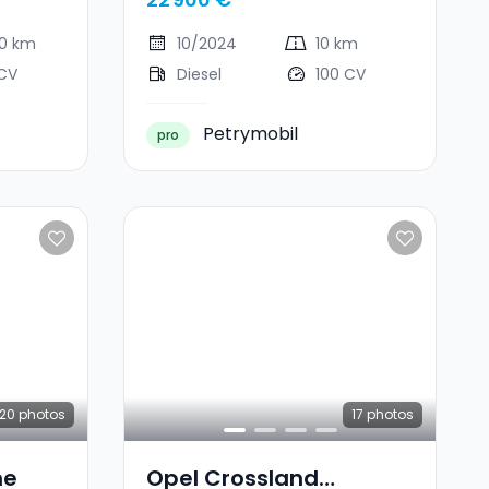
00 km
10/2024
10 km
 CV
Diesel
100 CV
Petrymobil
pro
20
photos
17
photos
ne
Opel Crossland