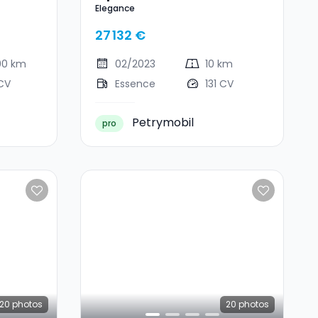
Elegance
Elegance
27 132 €
00 km
02/2023
10 km
CV
Essence
131 CV
Petrymobil
pro
20
photos
20
photos