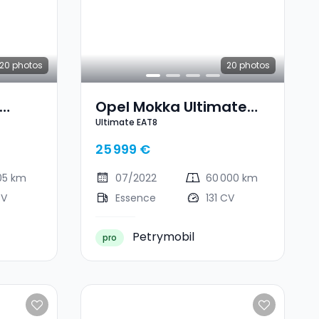
20
photos
20
photos
Opel Mokka Ultimate
Ultimate EAT8
EAT8
25 999 €
05 km
07/2022
60 000 km
CV
Essence
131 CV
Petrymobil
pro