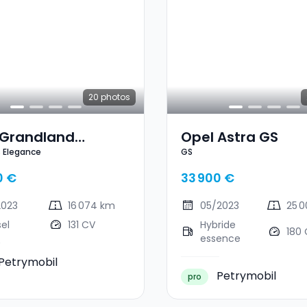
20
photos
 Grandland
Opel Astra GS
 Elegance
GS
ness Elegance
0 €
33 900 €
2023
16 074 km
05/2023
25 
sel
131 CV
Hybride
180
essence
Petrymobil
Petrymobil
pro