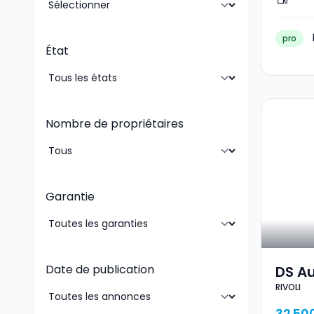
pro
État
Nombre de propriétaires
Garantie
Date de publication
DS A
RIVOLI
RIVOL
32 50