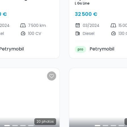
L Gs Line
0 €
32 500 €
2024
7 500 km
03/2024
15 0
sel
100 CV
Diesel
130 
Petrymobil
Petrymobil
pro
20
photos