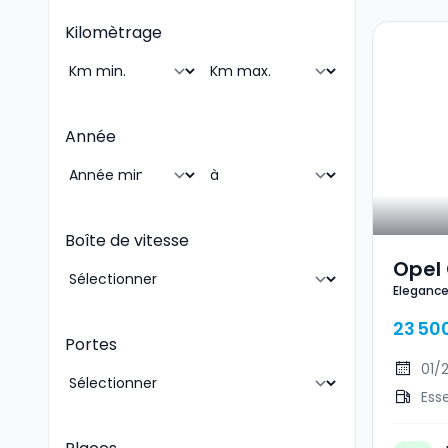
Kilomètrage
Année
Boîte de vitesse
Opel
Eleganc
Eleg
23 50
Portes
01/
Ess