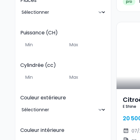
Places
pro
Puissance (CH)
Cylindrée (cc)
Couleur extérieure
Citro
E Shine
20 50
Couleur intérieure
07/
--