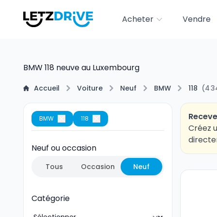
Acheter
Vendre
BMW 118 neuve au Luxembourg
Accueil
Voiture
Neuf
BMW
118
(
4 3
Receve
BMW
118
Créez u
directe
Neuf ou occasion
Tous
Occasion
Neuf
Catégorie