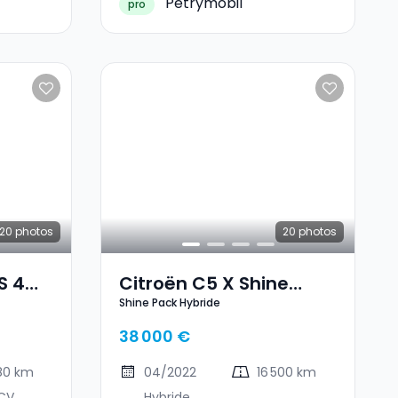
Petrymobil
pro
20
photos
20
photos
S 4
Citroën C5 X Shine
Shine Pack Hybride
Pack Hybride
38 000 €
880 km
04/2022
16 500 km
 CV
Hybride