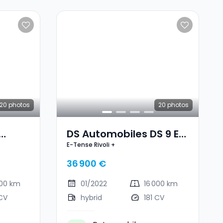
20
photos
20
photos
DS Automobiles DS 9 E-
E-Tense Rivoli +
Tense Rivoli +
36 900 €
700 km
01/2022
16 000 km
CV
hybrid
181 CV