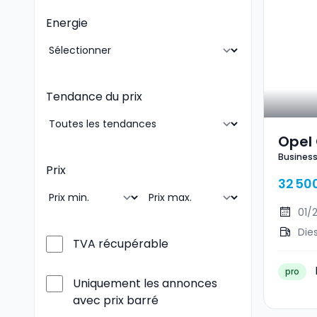
Energie
Tendance du prix
Opel
Business
Busi
Prix
32 50
01/
Die
TVA récupérable
pro
Uniquement les annonces
avec prix barré