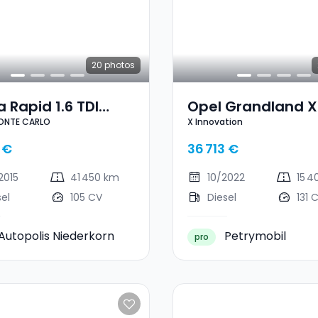
20
photos
 Rapid 1.6 TDI
Opel Grandland X
MONTE CARLO
X Innovation
E CARLO
Innovation
 €
36 713 €
2015
41 450 km
10/2022
15 4
sel
105 CV
Diesel
131 
Autopolis Niederkorn
Petrymobil
pro