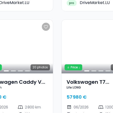
DriveMarket.LU
DriveMarket.LU
pro
20
photos
Price ↓
swagen Caddy V
Volkswagen T7
n
Life LONG
gon
Multivan Life LON
0 €
57 980 €
2026
2 800 km
06/2026
1 20