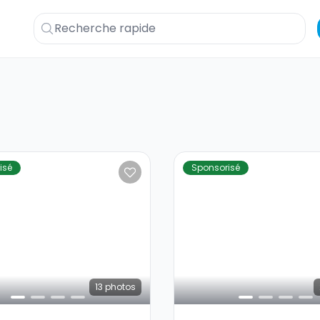
isé
Sponsorisé
13
photos