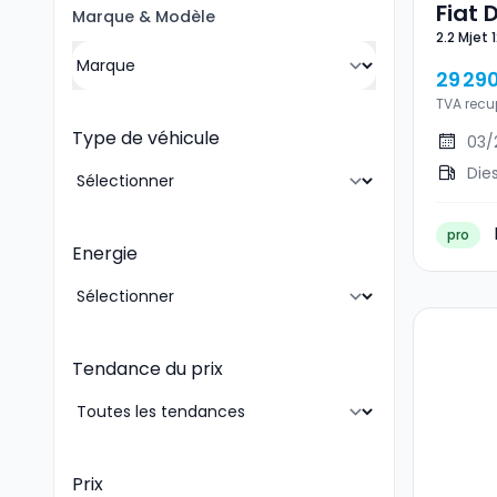
Fiat 
Marque
&
Modèle
2.2 Mjet 
L2H1
29 29
TVA recu
Type de véhicule
03/
Die
pro
Energie
Tendance du prix
Prix