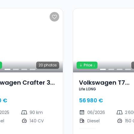
20
photos
Price ↓
swagen Crafter 35
Volkswagen T7
Life LONG
Multivan Life LON
0 €
56 980 €
2025
90 km
06/2026
2 6
sel
140 CV
Diesel
150 