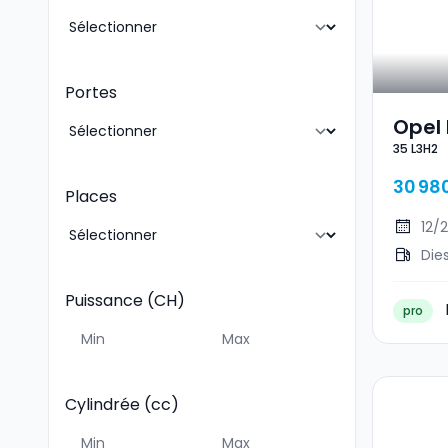
Portes
Opel
35 L3H2
30 98
Places
12/
Die
Puissance (CH)
pro
Cylindrée (cc)