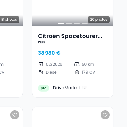
18
photos
20
photos
Citroën Spacetourer
Plus
Plus
38 980 €
km
02/2026
50 km
CV
Diesel
179 CV
DriveMarket.LU
pro