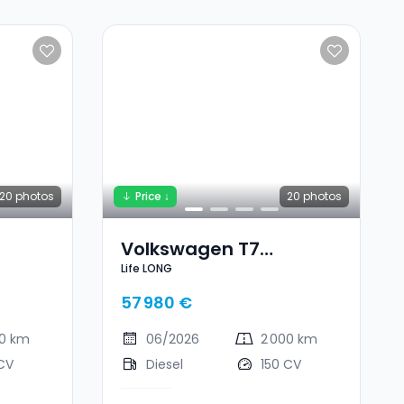
20
photos
Price ↓
20
photos
Volkswagen T7
Life LONG
G
Multivan Life LONG
57 980 €
00 km
06/2026
2 000 km
CV
Diesel
150 CV