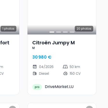
1
photos
20
photos
fort
Citroën Jumpy M
M
30 980 €
km
04/2026
50 km
CV
Diesel
150 CV
DriveMarket.LU
pro