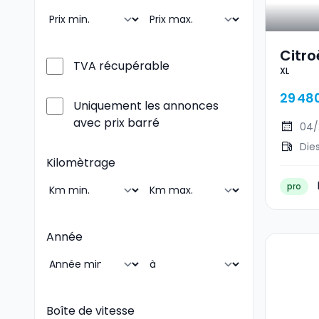
Citr
TVA récupérable
XL
29 48
Uniquement les annonces
avec prix barré
04/
Die
Kilomètrage
pro
Année
Boîte de vitesse