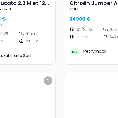
Ducato 2.2 Mjet 120
Citroën Jumper A
120 L2H1
and ë-
0 €
34 900 €
p.
05/2025
10 
2026
10 km
Diesel
140
sel
120 CV
Petrymobil
pro
Luxutilitaire Sàrl