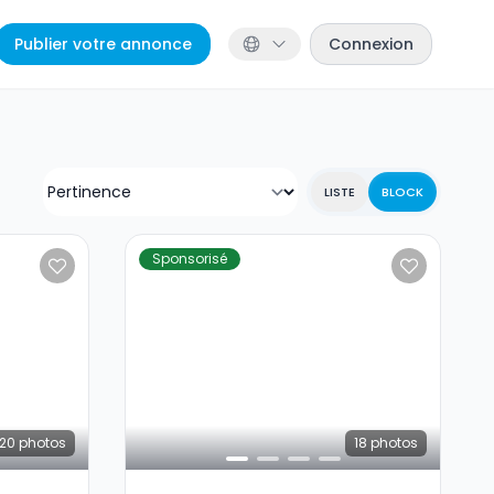
Publier votre annonce
Connexion
LISTE
BLOCK
Sponsorisé
20
photos
18
photos