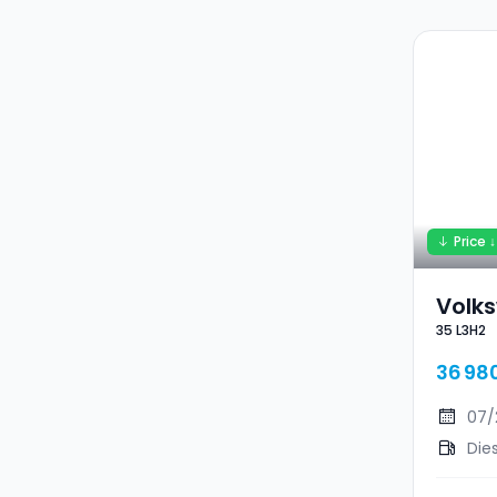
Price ↓
Volk
35 L3H2
L3H2
36 98
07/
Die