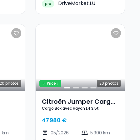
DriveMarket.LU
pro
20
photos
Price ↓
20
photos
Citroën Jumper Cargo
Cargo Box avec Hayon L4 3,5t
G
Box Avec Hayon L4 3,5t
47 980 €
0 km
05/2026
5 900 km