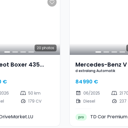
20
photos
eot Boxer 435
Mercedes-Benz V
d extralang Automatik
Extralang Automa
0 €
84 990 €
2026
50 km
06/2025
21 7
sel
179 CV
Diesel
237
DriveMarket.LU
TD Car Premium
pro