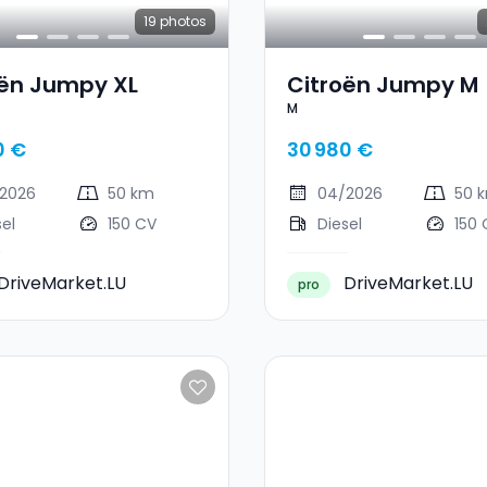
19
photos
oën Jumpy XL
Citroën Jumpy M
M
0 €
30 980 €
2026
50 km
04/2026
50 
sel
150 CV
Diesel
150 
DriveMarket.LU
DriveMarket.LU
pro