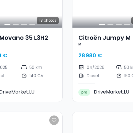
18
photos
 Movano 35 L3H2
Citroën Jumpy M
M
0 €
28 980 €
2025
50 km
04/2026
50 
sel
140 CV
Diesel
150 
DriveMarket.LU
DriveMarket.LU
pro