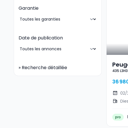
Garantie
Date de publication
Peug
»
Recherche détaillée
435 L3H3
L3H3
36 98
02/
Die
pro