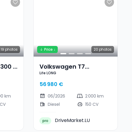
19
photos
Price ↓
20
photos
 300 D
Volkswagen T7
Life LONG
tik
Multivan Life LONG
56 980 €
00 km
06/2026
2 000 km
 CV
Diesel
150 CV
DriveMarket.LU
pro