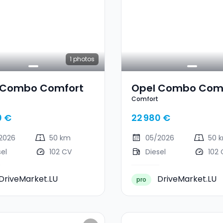
1
photos
 Combo Comfort
Opel Combo Com
Comfort
0 €
22 980 €
2026
50 km
05/2026
50 
sel
102 CV
Diesel
102 
DriveMarket.LU
DriveMarket.LU
pro