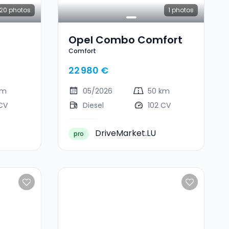
20
photos
1
photos
Opel Combo Comfort
Comfort
22 980 €
km
05/2026
50 km
CV
Diesel
102 CV
DriveMarket.LU
pro