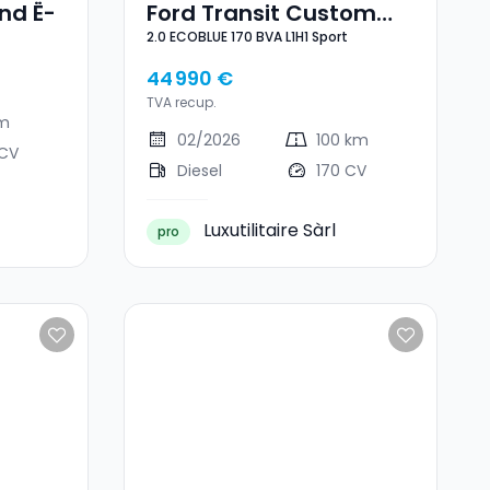
nd Ë-
Ford Transit Custom
2.0 ECOBLUE 170 BVA L1H1 Sport
2.0 ECOBLUE 170 BVA
L1H1 Sport
44 990 €
TVA recup.
km
02/2026
100 km
 CV
Diesel
170 CV
Luxutilitaire Sàrl
pro