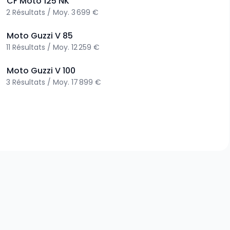
>
CF Moto
125 NK
2
Résultats
/
Moy.
3 699 €
>
Moto Guzzi
V 85
11
Résultats
/
Moy.
12 259 €
>
Moto Guzzi
V 100
3
Résultats
/
Moy.
17 899 €