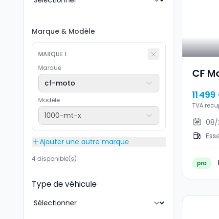
Marque
&
Modèle
MARQUE
1
Marque
CF M
cf-moto
11 499
Modèle
TVA recu
1000-mt-x
08/
Ess
Ajouter une autre marque
4 disponible(s)
pro
Type de véhicule