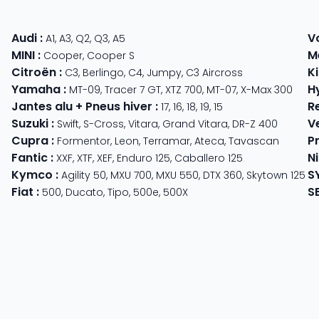
Audi
:
V
A1
,
A3
,
Q2
,
Q3
,
A5
MINI
:
M
Cooper
,
Cooper S
Citroën
:
K
C3
,
Berlingo
,
C4
,
Jumpy
,
C3 Aircross
Yamaha
:
H
MT-09
,
Tracer 7 GT
,
XTZ 700
,
MT-07
,
X-Max 300
Jantes alu + Pneus hiver
:
R
17
,
16
,
18
,
19
,
15
Suzuki
:
V
Swift
,
S-Cross
,
Vitara
,
Grand Vitara
,
DR-Z 400
Cupra
:
P
 625
Formentor
,
Leon
,
Terramar
,
Ateca
,
Tavascan
Fantic
:
N
der
XXF
,
XTF
,
XEF
,
Enduro 125
,
Caballero 125
Kymco
:
S
ter 350
,
Meteor 350
Agility 50
,
MXU 700
,
MXU 550
,
DTX 360
,
Skytown 125
Fiat
:
S
500
,
Ducato
,
Tipo
,
500e
,
500X