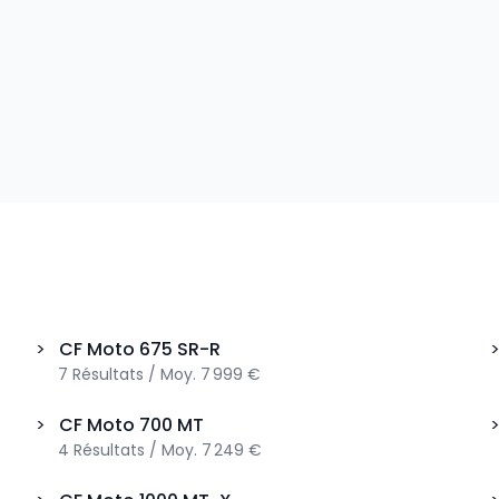
>
CF Moto
675 SR-R
7
Résultats
/
Moy.
7 999 €
>
CF Moto
700 MT
4
Résultats
/
Moy.
7 249 €