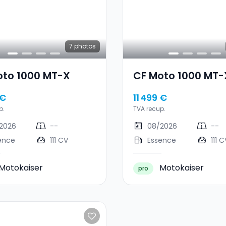
7
photos
oto 1000 MT-X
CF Moto 1000 MT-
 €
11 499 €
p.
TVA recup.
2026
--
08/2026
--
ence
111 CV
Essence
111 C
Motokaiser
Motokaiser
pro