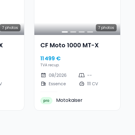
7
photos
7
photos
X
CF Moto 1000 MT-X
11 499 €
TVA recup.
08/2026
--
V
Essence
111 CV
Motokaiser
pro