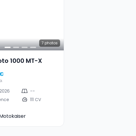
7
photos
oto 1000 MT-X
 €
p.
2026
--
ence
111 CV
Motokaiser