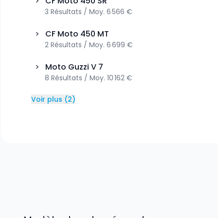
>
CF Moto
450 SR
3
Résultats
/
Moy.
6 566 €
>
CF Moto
450 MT
2
Résultats
/
Moy.
6 699 €
>
Moto Guzzi
V 7
8
Résultats
/
Moy.
10 162 €
Voir plus
(
2
)