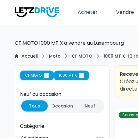
Acheter
Vendre
CF MOTO 1000 MT X à vendre au Luxembourg
Accueil
Moto
CF MOTO
1000 MT X
(
2
r
Receve
CF MOTO
1000 MT X
Créez u
directe
Neuf ou occasion
Tous
Occasion
Neuf
Sponsor
Catégorie