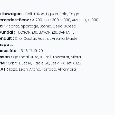
olkswagen
:
Golf
,
T-Roc
,
Tiguan
,
Polo
,
Taigo
ercedes-Benz
:
A 200
,
GLC 300
,
V 300
,
AMG GT
,
C 300
ia
:
Picanto
,
Sportage
,
Stonic
,
Ceed
,
XCeed
yundai
:
TUCSON
,
i30
,
BAYON
,
i20
,
SANTA FE
enault
:
Clio
,
Captur
,
Austral
,
Arkana
,
Master
espa
:
Primavera 125
,
GTS Super Sport
,
Primavera 50
,
GTS 310
,
GT
neus été
:
18
,
16
,
17
,
19
,
20
issan
:
Qashqai
,
Juke
,
X-Trail
,
Townstar
,
Micra
YM
:
Orbit III
,
Jet 14
,
Fiddle 50
,
Jet 4 RX
,
Jet X 125
EAT
:
Ibiza
,
Leon
,
Arona
,
Tarraco
,
Alhambra