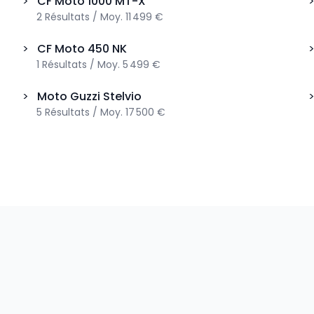
>
CF Moto
1000 MT-X
2
Résultats
/
Moy.
11 499 €
>
CF Moto
450 NK
1
Résultats
/
Moy.
5 499 €
>
Moto Guzzi
Stelvio
5
Résultats
/
Moy.
17 500 €