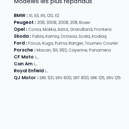
Modèles les plus répandus
BMW
:
X1
,
X3
,
X5
,
120
,
X2
Peugeot
:
308
,
3008
,
2008
,
208
,
Boxer
Opel
:
Corsa
,
Mokka
,
Astra
,
Grandland
,
Frontera
Skoda
:
Fabia
,
Kamiq
,
Octavia
,
Scala
,
Kodiaq
Ford
:
Focus
,
Kuga
,
Puma
,
Ranger
,
Tourneo Courier
Porsche
:
Macan
,
911
,
992
,
Cayenne
,
Panamera
CF Moto
:
800 MT
,
CForce 1000
,
675 SR-R
,
675 NK
,
CForce
Can Am
:
Outlander Max
,
Traxter
,
Ryker
,
Maverick
,
Outlan
Royal Enfield
:
Classic
,
Super Meteor 650
,
Bear 650
,
Hun
QJ Motor
:
SRK 921
,
SRV 600
,
SRT 800
,
SRK 125
,
SRV 125