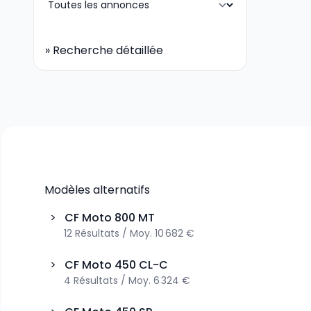
»
Recherche détaillée
Modèles alternatifs
>
CF Moto
800 MT
12
Résultats
/
Moy.
10 682 €
>
CF Moto
450 CL-C
4
Résultats
/
Moy.
6 324 €