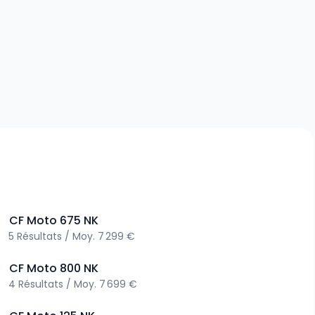
>
CF Moto
675 NK
5
Résultats
/
Moy.
7 299 €
>
CF Moto
800 NK
4
Résultats
/
Moy.
7 699 €