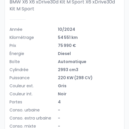
BMW X6 X6 xDrive30d Kit M Sport
X6 xDrive30d
Kit M Sport
Année
10/2024
Kilométrage
54 551 km
Prix
75 990 €
Énergie
Diesel
Boîte
Automatique
Cylindrée
2993 cm3
Puissance
220 KW (298 CV)
Couleur ext.
Gris
Couleur int.
Noir
Portes
4
Conso. urbaine
-
Conso. extra urbaine
-
Conso. mixte
-