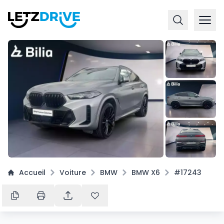
+
16
Accueil
Voiture
BMW
BMW X6
#17243