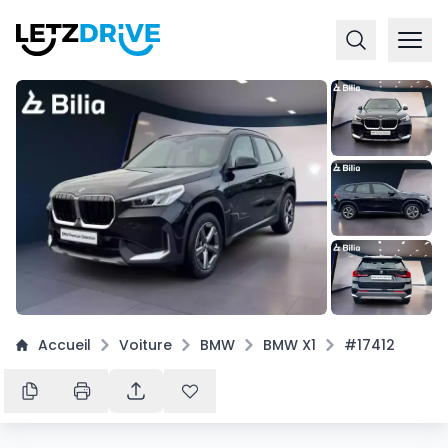
+
16
Accueil
Voiture
BMW
BMW X1
#17412