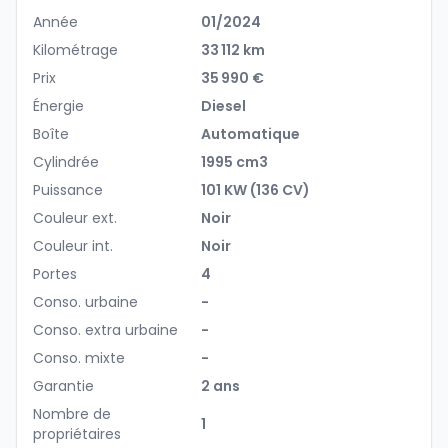
Année
01/2024
Kilométrage
33 112 km
Prix
35 990 €
Énergie
Diesel
Boîte
Automatique
Cylindrée
1995 cm3
Puissance
101 KW (136 CV)
Couleur ext.
Noir
Couleur int.
Noir
Portes
4
Conso. urbaine
-
Conso. extra urbaine
-
Conso. mixte
-
Garantie
2 ans
Nombre de
1
propriétaires