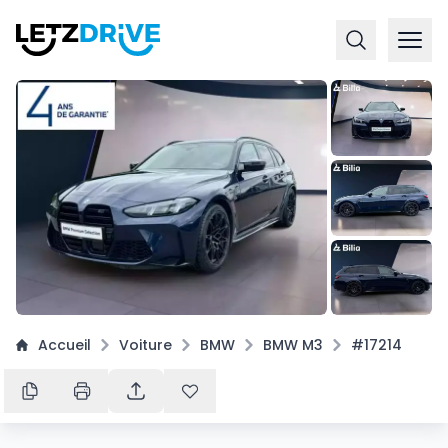
+
16
Accueil
Voiture
BMW
BMW M3
#17214