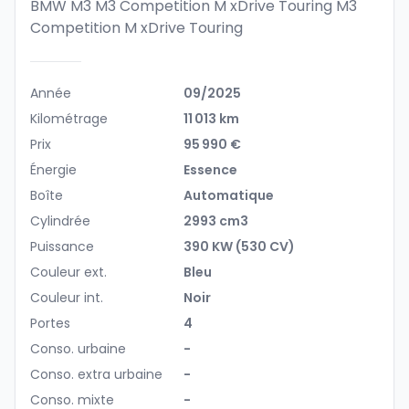
BMW M3 M3 Competition M xDrive Touring
M3
Competition M xDrive Touring
Année
09/2025
Kilométrage
11 013 km
Prix
95 990 €
Énergie
Essence
Boîte
Automatique
Cylindrée
2993 cm3
Puissance
390 KW (530 CV)
Couleur ext.
Bleu
Couleur int.
Noir
Portes
4
Conso. urbaine
-
Conso. extra urbaine
-
Conso. mixte
-